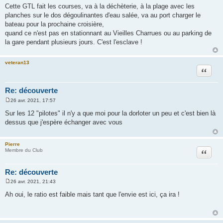
e
Cette GTL fait les courses, va à la déchèterie, à la plage avec les
s
planches sur le dos dégoulinantes d'eau salée, va au port charger le
s
a
bateau pour la prochaine croisière,
g
quand ce n'est pas en stationnant au Vieilles Charrues ou au parking de
e
la gare pendant plusieurs jours. C'est l'esclave !
veteran13
Citation
Re: découverte
26 avr. 2021, 17:57
M
e
Sur les 12 "pilotes" il n'y a que moi pour la dorloter un peu et c'est bien là
s
dessus que j'espère échanger avec vous
s
a
g
e
Pierre
Citation
Membre du Club
Re: découverte
26 avr. 2021, 21:43
M
e
Ah oui, le ratio est faible mais tant que l'envie est ici, ça ira !
s
s
a
g
e