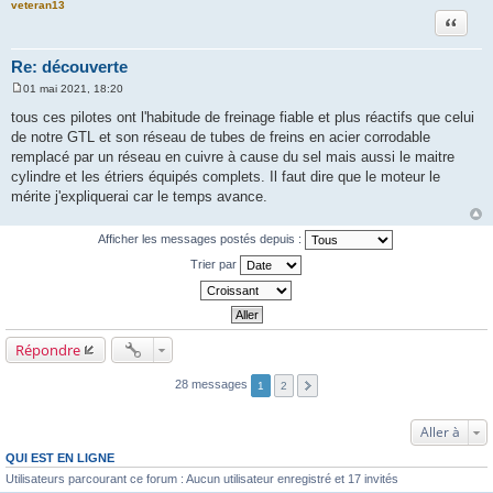
veteran13
Citation
Re: découverte
01 mai 2021, 18:20
M
e
tous ces pilotes ont l'habitude de freinage fiable et plus réactifs que celui
s
de notre GTL et son réseau de tubes de freins en acier corrodable
s
a
remplacé par un réseau en cuivre à cause du sel mais aussi le maitre
g
cylindre et les étriers équipés complets. Il faut dire que le moteur le
e
mérite j'expliquerai car le temps avance.
Afficher les messages postés depuis :
Trier par
Répondre
28 messages
1
2
Aller à
QUI EST EN LIGNE
Utilisateurs parcourant ce forum : Aucun utilisateur enregistré et 17 invités