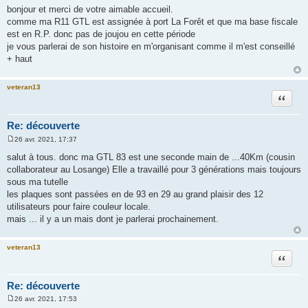
e
bonjour et merci de votre aimable accueil.
s
comme ma R11 GTL est assignée à port La Forêt et que ma base fiscale
s
a
est en R.P. donc pas de joujou en cette période
g
je vous parlerai de son histoire en m'organisant comme il m'est conseillé
e
+ haut
veteran13
Citation
Re: découverte
26 avr. 2021, 17:37
M
e
salut à tous. donc ma GTL 83 est une seconde main de ...40Km (cousin
s
collaborateur au Losange) Elle a travaillé pour 3 générations mais toujours
s
a
sous ma tutelle
g
les plaques sont passées en de 93 en 29 au grand plaisir des 12
e
utilisateurs pour faire couleur locale.
mais ... il y a un mais dont je parlerai prochainement.
veteran13
Citation
Re: découverte
26 avr. 2021, 17:53
M