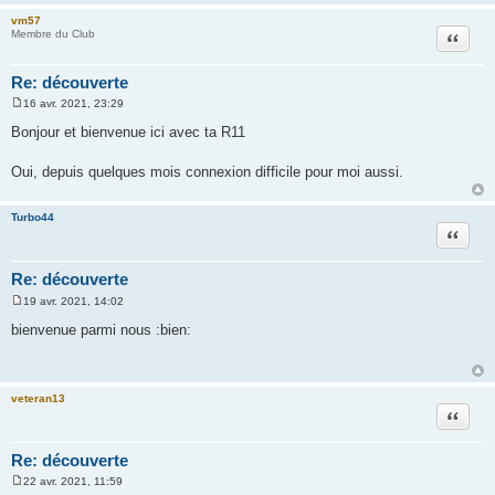
e
vm57
Citation
Membre du Club
Re: découverte
16 avr. 2021, 23:29
M
e
Bonjour et bienvenue ici avec ta R11
s
s
a
Oui, depuis quelques mois connexion difficile pour moi aussi.
g
e
Turbo44
Citation
Re: découverte
19 avr. 2021, 14:02
M
e
bienvenue parmi nous :bien:
s
s
a
g
e
veteran13
Citation
Re: découverte
22 avr. 2021, 11:59
M