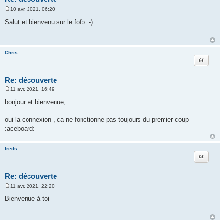
10 avr. 2021, 06:20
M
e
Salut et bienvenu sur le fofo :-)
s
s
a
g
e
Chris
Citation
Re: découverte
11 avr. 2021, 16:49
M
e
bonjour et bienvenue,
s
s
a
oui la connexion , ca ne fonctionne pas toujours du premier coup
g
:aceboard:
e
freds
Citation
Re: découverte
11 avr. 2021, 22:20
M
e
Bienvenue à toi
s
s
a
g