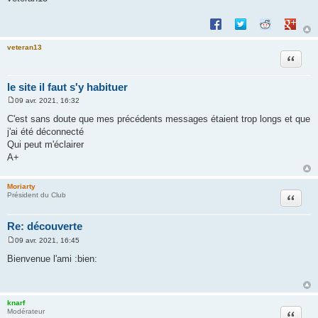
Partager sur Facebook
Partager sur Twitte
Partager sur 
Partage
veteran13
Citation
le site il faut s'y habituer
09 avr. 2021, 16:32
M
e
C'est sans doute que mes précédents messages étaient trop longs et que
s
j'ai été déconnecté
s
a
Qui peut m'éclairer
g
A+
e
Moriarty
Citation
Président du Club
Re: découverte
09 avr. 2021, 16:45
M
e
Bienvenue l'ami :bien:
s
s
a
g
e
knarf
Citation
Modérateur