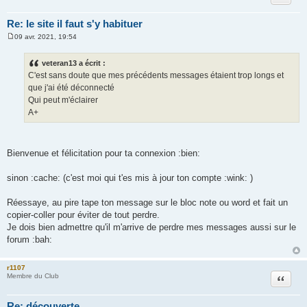
Re: le site il faut s'y habituer
09 avr. 2021, 19:54
M
e
s
veteran13 a écrit :
s
C'est sans doute que mes précédents messages étaient trop longs et
a
g
que j'ai été déconnecté
e
Qui peut m'éclairer
A+
Bienvenue et félicitation pour ta connexion :bien:
sinon :cache: (c'est moi qui t'es mis à jour ton compte :wink: )
Réessaye, au pire tape ton message sur le bloc note ou word et fait un
copier-coller pour éviter de tout perdre.
Je dois bien admettre qu'il m'arrive de perdre mes messages aussi sur le
forum :bah:
r1107
Citation
Membre du Club
Re: découverte