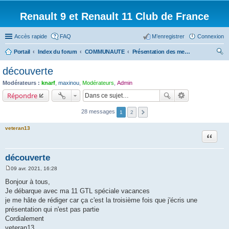
Renault 9 et Renault 11 Club de France
Accès rapide
FAQ
M’enregistrer
Connexion
Portail
Index du forum
COMMUNAUTE
Présentation des membres du forum
ec
découverte
her
Modérateurs :
knarf
,
maxinou
,
Modérateurs
,
Admin
ch
Répondre
er
28 messages
1
2
veteran13
Citation
découverte
09 avr. 2021, 16:28
M
e
Bonjour à tous,
s
Je débarque avec ma 11 GTL spéciale vacances
s
a
je me hâte de rédiger car ça c'est la troisième fois que j'écris une
g
présentation qui n'est pas partie
e
Cordialement
veteran13