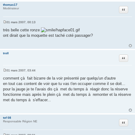
thomas17
Citation
Modérateur
01 mars 2007, 00:13
M
e
très belle cette ronze
s
ont dirait que la moquette est taché coté passager?
s
a
g
e
troll
Citation
01 mars 2007, 03:44
M
e
comment çà fait bizarre de la voir présenté par quelqu'un d'autre
s
en tout cas content de voir que tu vas t'en occuper comme il se doit...
s
a
pour la jauge je te l'avais dis çà met du temps à réagir donc la réserve
g
fonctionne mais après le plein çà met du temps à remonter et la réserve
e
met du temps à s'effacer...
tof 08
Citation
Responsable Région NE