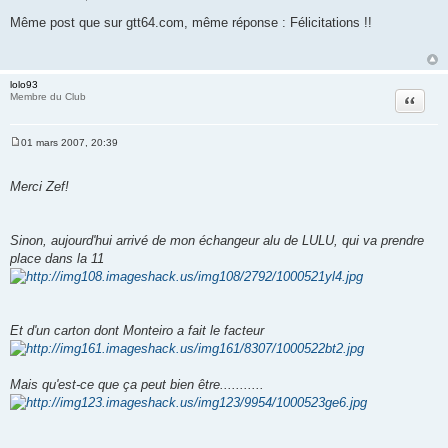
M
e
Même post que sur gtt64.com, même réponse : Félicitations !!
s
s
a
g
e
lolo93
Citation
Membre du Club
01 mars 2007, 20:39
M
e
s
Merci Zef!
s
a
g
e
Sinon, aujourd'hui arrivé de mon échangeur alu de LULU, qui va prendre
place dans la 11
Et d'un carton dont Monteiro a fait le facteur
Mais qu'est-ce que ça peut bien être...........