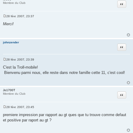
Citation
Membre du Club
28 févr. 2007, 23:37
M
e
Merci!
s
s
a
g
e
johnzender
Citation
28 févr. 2007, 23:39
M
e
C'est la Troll-mobile!
s
Bienvenu parmi nous, elle reste dans notre famille cette 11, c'est cool!
s
a
g
e
Jo1700T
Citation
Membre du Club
28 févr. 2007, 23:45
M
e
premiere impression par rapport au gt ques que tu trouve comme defaut
s
et positive par raport au gt ?
s
a
g
e