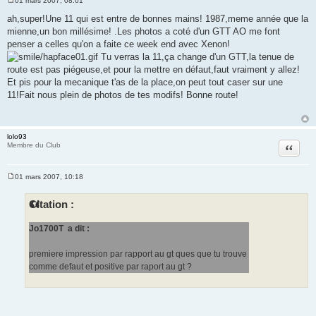
01 mars 2007, 08:01
M
e
ah,super!Une 11 qui est entre de bonnes mains! 1987,meme année que la
s
mienne,un bon millésime!
.Les photos a coté d'un GTT AO me font
s
a
penser a celles qu'on a faite ce week end avec Xenon!
g
Tu verras la 11,ça change d'un GTT,la tenue de
e
route est pas piégeuse,et pour la mettre en défaut,faut vraiment y allez!
Et pis pour la mecanique t'as de la place,on peut tout caser sur une
11!Fait nous plein de photos de tes modifs! Bonne route!
lolo93
Citation
Membre du Club
01 mars 2007, 10:18
M
e
s
Citation :
s
a
g
Jo1700T a dit :
e
premiere impression par rapport au gt ques que tu trouve
comme defaut et positive par raport au gt ?