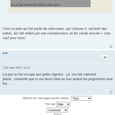
Tu as fait refaire ton turbo chez qui?
C'est un pote qui fait partie de notre team, qui s'amuse à racheter des
turbos, les fait refaire par une connaissance, et les vends ensuite + cher,
sauf pour nous!
troll
Citation
02 mars 2007, 12:51
M
e
y'a pas tu t'en occupe aux petits oignons...çà me fait vraiment
s
plaisir...vivement que tu me fasse faire un tour quand ton programme sera
s
a
fini...
g
e
Afficher les messages postés depuis :
Trier par