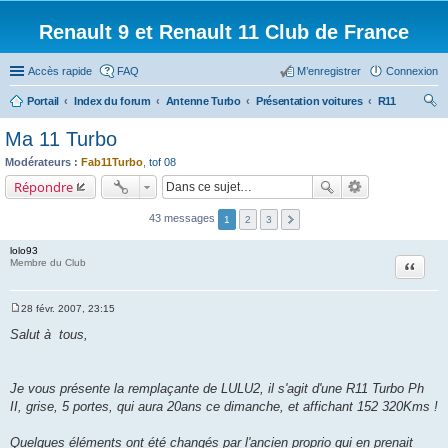
Renault 9 et Renault 11 Club de France
Accès rapide
FAQ
M’enregistrer
Connexion
Portail
Index du forum
Antenne Turbo
Présentation voitures
R11
ec
Ma 11 Turbo
her
Modérateurs :
Fab11Turbo
,
tof 08
ch
Répondre
er
43 messages
1
2
3
lolo93
Citation
Membre du Club
28 févr. 2007, 23:15
M
e
Salut à tous,
s
s
a
g
Je vous présente la remplaçante de LULU2, il s'agit d'une R11 Turbo Ph
e
II, grise, 5 portes, qui aura 20ans ce dimanche, et affichant 152 320Kms !
Quelques éléments ont été changés par l'ancien proprio qui en prenait