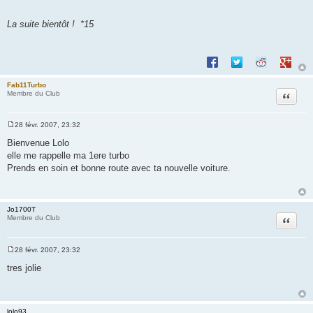
La suite bientôt ! *15
Partager sur Facebook
Partager sur Twitte
Partager sur 
Partage
Fab11Turbo
Citation
Membre du Club
28 févr. 2007, 23:32
M
e
Bienvenue Lolo
s
elle me rappelle ma 1ere turbo
s
a
Prends en soin et bonne route avec ta nouvelle voiture.
g
e
Jo1700T
Citation
Membre du Club
28 févr. 2007, 23:32
M
e
tres jolie
s
s
a
g
e
lolo93