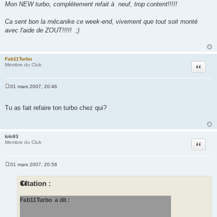
Mon NEW turbo, complétement refait à neuf, trop content!!!!!
Ca sent bon la mécanike ce week-end, vivement que tout soit monté
avec l'aide de ZOUT!!!!! ;)
Fab11Turbo
Citation
Membre du Club
01 mars 2007, 20:46
M
e
s
Tu as fait refaire ton turbo chez qui?
s
a
g
e
lolo93
Citation
Membre du Club
01 mars 2007, 20:58
M
e
s
Citation :
s
a
g
Fab11Turbo a dit :
e