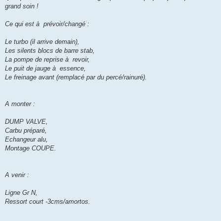
grand soin !
Ce qui est à prévoir/changé :
Le turbo (il arrive demain),
Les silents blocs de barre stab,
La pompe de reprise à revoir,
Le puit de jauge à essence,
Le freinage avant (remplacé par du percé/rainuré).
A monter :
DUMP VALVE,
Carbu préparé,
Echangeur alu,
Montage COUPE.
A venir :
Ligne Gr N,
Ressort court -3cms/amortos.