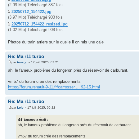
(2.99 Mio) Téléchargé 887 fois
20250712_154422.jpg
(3.97 Mio) Téléchargé 903 fois
20250712_154422_resized.jpg
(1.02 Mio) Téléchargé 908 fois
Photos du train arriere sur le quelle il on mis une cale
Re: Ma r11 turbo
par
tanago
»
17 juil. 2025, 07:21
M
e
ah, le fameux problème du longeron près du réservoir de carburant.
s
s
a
vm57 du forum crée des remplacements
g
https://forum.renault-9-11.fr/carrosser ... 92-15.html
e
Re: Ma r11 turbo
par
Loic
»
17 juil. 2025, 09:22
M
e
s
tanago a écrit :
s
ah, le fameux problème du longeron près du réservoir de carburant.
a
g
e
vm57 du forum crée des remplacements