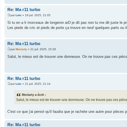
e
Re: Ma r11 turbo
par
Loic
»
19 juil. 2025, 21:05
M
e
Si tu en a lr morceaux de longeron arD je dit pas non tu me dit juste le pr
s
Les pieds de cric et pieds de porte ça trouve en neuf quelques parts ou il 
s
a
g
e
Re: Ma r11 turbo
par
Moriarty
»
21 juil. 2025, 15:28
M
e
Salut, le mieux est de trouver une donneuse. On ne trouve pas ces pièce
s
s
a
g
e
Re: Ma r11 turbo
par
Loic
»
21 juil. 2025, 21:14
M
e
s
Moriarty a écrit :
s
Salut, le mieux est de trouver une donneuse. On ne trouve pas ces pièce
a
g
e
C'est ce que j'ai pensé qu'il faudra que je rachete une autre pour pièces p
Re: Ma r11 turbo