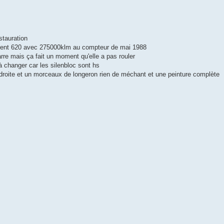
stauration
e argent 620 avec 275000klm au compteur de mai 1988
arre mais ça fait un moment qu'elle a pas rouler
u à changer car les silenbloc sont hs
t droite et un morceaux de longeron rien de méchant et une peinture complète