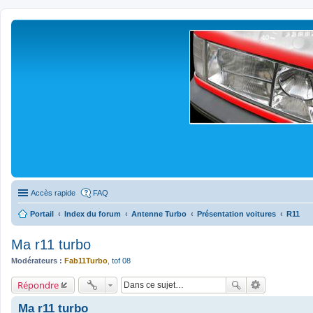
Accès rapide
FAQ
Portail
Index du forum
Antenne Turbo
Présentation voitures
R11
Ma r11 turbo
Modérateurs :
Fab11Turbo
,
tof 08
Répondre
Ma r11 turbo