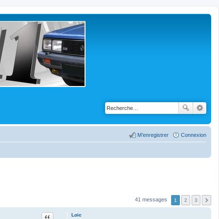
M’enregistrer
Connexion
41 messages
1
2
3
Citation
Loic