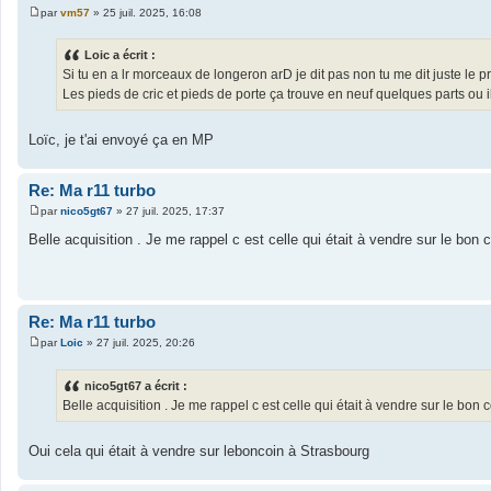
par
vm57
»
25 juil. 2025, 16:08
M
e
s
Loic a écrit :
s
Si tu en a lr morceaux de longeron arD je dit pas non tu me dit juste le pr
a
g
Les pieds de cric et pieds de porte ça trouve en neuf quelques parts ou il
e
Loïc, je t'ai envoyé ça en MP
Re: Ma r11 turbo
par
nico5gt67
»
27 juil. 2025, 17:37
M
e
Belle acquisition . Je me rappel c est celle qui était à vendre sur le bon
s
s
a
g
e
Re: Ma r11 turbo
par
Loic
»
27 juil. 2025, 20:26
M
e
s
nico5gt67 a écrit :
s
Belle acquisition . Je me rappel c est celle qui était à vendre sur le bon
a
g
e
Oui cela qui était à vendre sur leboncoin à Strasbourg