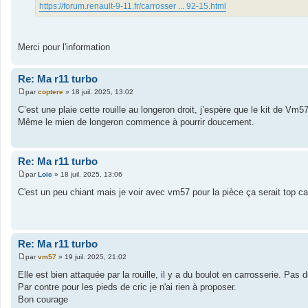
https://forum.renault-9-11.fr/carrosser ... 92-15.html
Merci pour l'information
Re: Ma r11 turbo
par
coptere
»
18 juil. 2025, 13:02
M
e
C’est une plaie cette rouille au longeron droit, j’espère que le kit de Vm57
s
Même le mien de longeron commence à pourrir doucement.
s
a
g
e
Re: Ma r11 turbo
par
Loic
»
18 juil. 2025, 13:06
M
e
C'est un peu chiant mais je voir avec vm57 pour la pièce ça serait top
s
s
a
g
e
Re: Ma r11 turbo
par
vm57
»
19 juil. 2025, 21:02
M
e
Elle est bien attaquée par la rouille, il y a du boulot en carrosserie. Pas
s
Par contre pour les pieds de cric je n'ai rien à proposer.
s
a
Bon courage
g