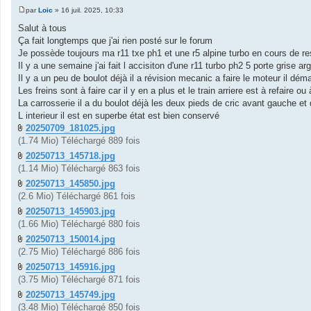
par
Loic
»
16 juil. 2025, 10:33
M
e
Salut à tous
s
Ça fait longtemps que j'ai rien posté sur le forum
s
a
Je possède toujours ma r11 txe ph1 et une r5 alpine turbo en cours de re
g
Il y a une semaine j'ai fait l accisiton d'une r11 turbo ph2 5 porte gris
e
Il y a un peu de boulot déjà il a révision mecanic a faire le moteur il dém
Les freins sont à faire car il y en a plus et le train arriere est à refaire o
La carrosserie il a du boulot déjà les deux pieds de cric avant gauche e
L interieur il est en superbe état est bien conservé
20250709_181025.jpg
(1.74 Mio) Téléchargé 889 fois
20250713_145718.jpg
(1.14 Mio) Téléchargé 863 fois
20250713_145850.jpg
(2.6 Mio) Téléchargé 861 fois
20250713_145903.jpg
(1.66 Mio) Téléchargé 880 fois
20250713_150014.jpg
(2.75 Mio) Téléchargé 886 fois
20250713_145916.jpg
(3.75 Mio) Téléchargé 871 fois
20250713_145749.jpg
(3.48 Mio) Téléchargé 850 fois