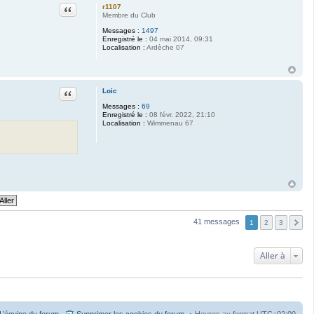
Citation
r1107
Membre du Club
Messages :
1497
Enregistré le :
04 mai 2014, 09:31
Localisation :
Ardèche 07
Citation
Loic
Messages :
69
Enregistré le :
08 févr. 2022, 21:10
Localisation :
Wimmenau 67
41 messages
1
2
3
Aller à