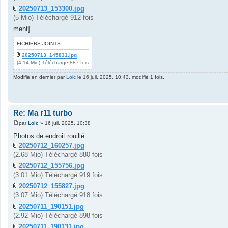
20250713_153300.jpg
(5 Mio) Téléchargé 912 fois
ment]
FICHIERS JOINTS
20250713_145831.jpg
(4.14 Mio) Téléchargé 887 fois
Modifié en dernier par
Loic
le 16 juil. 2025, 10:43, modifié 1 fois.
Re: Ma r11 turbo
par
Loic
»
16 juil. 2025, 10:38
M
e
Photos de endroit rouillé
s
20250712_160257.jpg
s
a
(2.68 Mio) Téléchargé 880 fois
g
e
20250712_155756.jpg
(3.01 Mio) Téléchargé 919 fois
20250712_155827.jpg
(3.07 Mio) Téléchargé 918 fois
20250711_190151.jpg
(2.92 Mio) Téléchargé 898 fois
20250711_190131.jpg