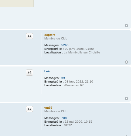
Citation
coptere
Membre du Club
Messages :
5265
Enregistré le :
20 janv. 2006, 01:00
Localisation :
La Membrolle sur Choisille
Citation
Loic
Messages :
69
Enregistré le :
08 févr. 2022, 21:10
Localisation :
Wimmenau 67
Citation
vm57
Membre du Club
Messages :
708
Enregistré le :
22 mai 2009, 10:15
Localisation :
METZ