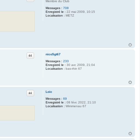
Membre du Club
Messages :
708
Enregistré le :
22 mai 2009, 10:15
Localisation :
METZ
Citation
nico5gt67
Messages :
233
Enregistré le :
30 avr. 2009, 21:04
Localisation :
bas-rhin 67
Citation
Loic
Messages :
69
Enregistré le :
08 févr. 2022, 21:10
Localisation :
Wimmenau 67