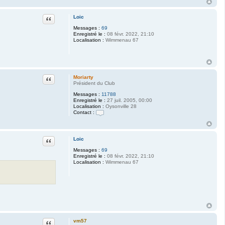
Citation
Loic
Messages :
69
Enregistré le :
08 févr. 2022, 21:10
Localisation :
Wimmenau 67
Citation
Moriarty
Président du Club
Messages :
11788
Enregistré le :
27 juil. 2005, 00:00
Localisation :
Oysonville 28
Contact :
C
o
n
t
Citation
Loic
a
c
Messages :
69
t
Enregistré le :
08 févr. 2022, 21:10
e
Localisation :
Wimmenau 67
r
M
o
r
i
a
r
t
y
Citation
vm57