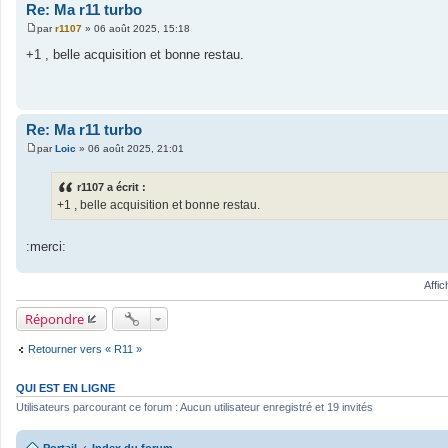
Re: Ma r11 turbo
par
r1107
»
06 août 2025, 15:18
M
e
+1 , belle acquisition et bonne restau.
s
s
a
g
e
Re: Ma r11 turbo
par
Loic
»
06 août 2025, 21:01
M
e
s
r1107 a écrit :
s
+1 , belle acquisition et bonne restau.
a
g
e
:merci:
Affi
Répondre
Retourner vers « R11 »
QUI EST EN LIGNE
Utilisateurs parcourant ce forum : Aucun utilisateur enregistré et 19 invités