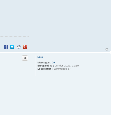
Partager sur Facebook
Partager sur Twitter
Partager sur Reddit
Partager sur Google+
Citation
Loic
Messages :
69
Enregistré le :
08 févr. 2022, 21:10
Localisation :
Wimmenau 67