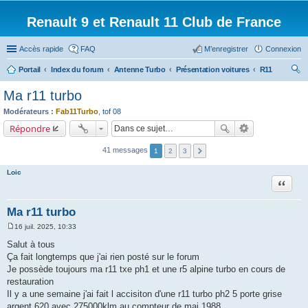
Renault 9 et Renault 11 Club de France
Accès rapide
FAQ
M’enregistrer
Connexion
Portail
Index du forum
Antenne Turbo
Présentation voitures
R11
ec
Ma r11 turbo
her
Modérateurs :
Fab11Turbo
,
tof 08
ch
Répondre
er
41 messages
1
2
3
Loic
Citation
Ma r11 turbo
16 juil. 2025, 10:33
M
e
Salut à tous
s
Ça fait longtemps que j'ai rien posté sur le forum
s
a
Je possède toujours ma r11 txe ph1 et une r5 alpine turbo en cours de
g
restauration
e
Il y a une semaine j'ai fait l accisiton d'une r11 turbo ph2 5 porte grise
argent 620 avec 275000klm au compteur de mai 1988