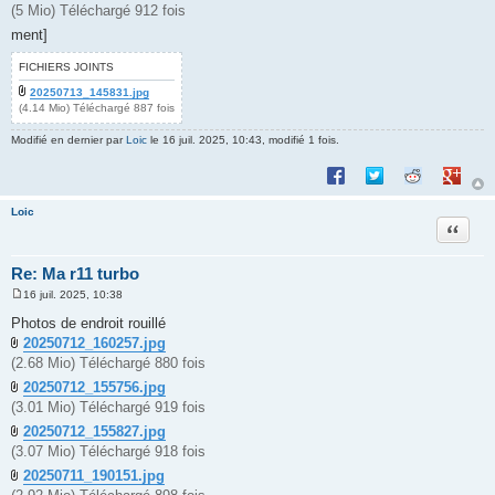
(5 Mio) Téléchargé 912 fois
ment]
FICHIERS JOINTS
20250713_145831.jpg
(4.14 Mio) Téléchargé 887 fois
Modifié en dernier par
Loic
le 16 juil. 2025, 10:43, modifié 1 fois.
Partager sur Facebook
Partager sur Twitte
Partager sur 
Partage
Loic
Citation
Re: Ma r11 turbo
16 juil. 2025, 10:38
M
e
Photos de endroit rouillé
s
20250712_160257.jpg
s
a
(2.68 Mio) Téléchargé 880 fois
g
e
20250712_155756.jpg
(3.01 Mio) Téléchargé 919 fois
20250712_155827.jpg
(3.07 Mio) Téléchargé 918 fois
20250711_190151.jpg