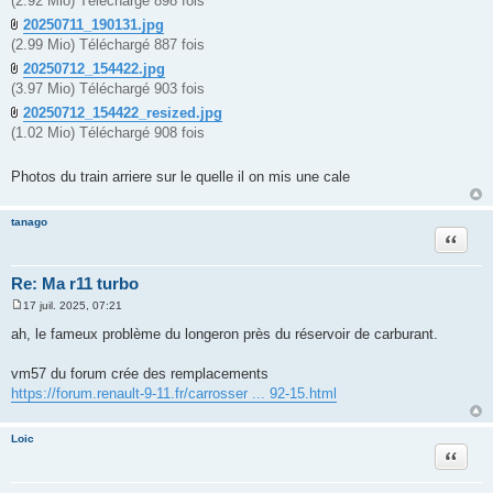
(2.92 Mio) Téléchargé 898 fois
20250711_190131.jpg
(2.99 Mio) Téléchargé 887 fois
20250712_154422.jpg
(3.97 Mio) Téléchargé 903 fois
20250712_154422_resized.jpg
(1.02 Mio) Téléchargé 908 fois
Photos du train arriere sur le quelle il on mis une cale
tanago
Citation
Re: Ma r11 turbo
17 juil. 2025, 07:21
M
e
ah, le fameux problème du longeron près du réservoir de carburant.
s
s
a
vm57 du forum crée des remplacements
g
https://forum.renault-9-11.fr/carrosser ... 92-15.html
e
Loic
Citation