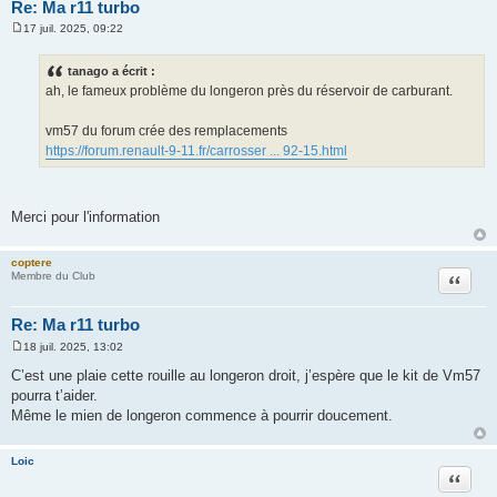
Re: Ma r11 turbo
17 juil. 2025, 09:22
M
e
s
tanago a écrit :
s
ah, le fameux problème du longeron près du réservoir de carburant.
a
g
e
vm57 du forum crée des remplacements
https://forum.renault-9-11.fr/carrosser ... 92-15.html
Merci pour l'information
coptere
Citation
Membre du Club
Re: Ma r11 turbo
18 juil. 2025, 13:02
M
e
C’est une plaie cette rouille au longeron droit, j’espère que le kit de Vm57
s
pourra t’aider.
s
a
Même le mien de longeron commence à pourrir doucement.
g
e
Loic
Citation