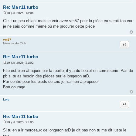
Re: Ma r11 turbo
18 juil. 2025, 13:06
M
e
C'est un peu chiant mais je voir avec vm57 pour la pièce ça serait top car
s
je ne sais comme même où me procurer cette pièce
s
a
g
e
vm57
Citation
Membre du Club
Re: Ma r11 turbo
19 juil. 2025, 21:02
M
e
Elle est bien attaquée par la rouille, il y a du boulot en carrosserie. Pas de
s
pb si tu as besoin des pièces sur le longeron arD.
s
a
Par contre pour les pieds de cric je n'ai rien à proposer.
g
Bon courage
e
Loic
Citation
Re: Ma r11 turbo
19 juil. 2025, 21:05
M
e
Si tu en a lr morceaux de longeron arD je dit pas non tu me dit juste le
s
prix
s