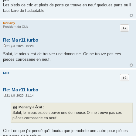
a
Les pieds de cric et pieds de porte ça trouve en neuf quelques parts ou il
g
faut faire de l adaptable
e
Moriarty
Citation
Président du Club
Re: Ma r11 turbo
21 juil. 2025, 15:28
M
e
Salut, le mieux est de trouver une donneuse. On ne trouve pas ces
s
pièces carrosserie en neuf.
s
a
g
e
Loic
Citation
Re: Ma r11 turbo
21 juil. 2025, 21:14
M
e
s
Moriarty a écrit :
s
Salut, le mieux est de trouver une donneuse. On ne trouve pas ces
a
g
pièces carrosserie en neuf.
e
C'est ce que j'ai pensé qu'il faudra que je rachete une autre pour pièces