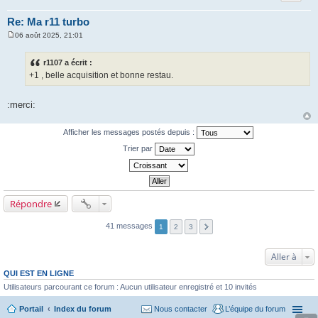
Re: Ma r11 turbo
06 août 2025, 21:01
M
e
s
r1107 a écrit :
s
+1 , belle acquisition et bonne restau.
a
g
e
:merci:
Afficher les messages postés depuis :
Trier par
Répondre
41 messages
1
2
3
Aller à
QUI EST EN LIGNE
Utilisateurs parcourant ce forum : Aucun utilisateur enregistré et 10 invités
Portail
Index du forum
Nous contacter
L’équipe du forum