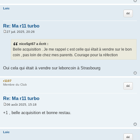
g
e
Loic
Citation
Re: Ma r11 turbo
27 juil. 2025, 20:26
M
e
s
nico5gt67 a écrit :
s
Belle acquisition . Je me rappel c est celle qui était à vendre sur le bon
a
g
coin , pas loin de chez mes parents. Courage pour la réfection
e
Oui cela qui était à vendre sur leboncoin à Strasbourg
r1107
Citation
Membre du Club
Re: Ma r11 turbo
06 août 2025, 15:18
M
e
+1 , belle acquisition et bonne restau.
s
s
a
g
e
Loic
Citation