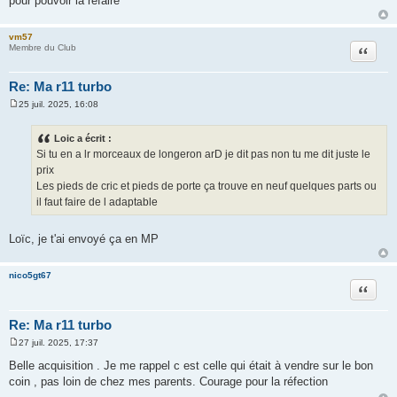
pour pouvoir la refaire
vm57
Citation
Membre du Club
Re: Ma r11 turbo
25 juil. 2025, 16:08
M
e
s
Loic a écrit :
s
Si tu en a lr morceaux de longeron arD je dit pas non tu me dit juste le
a
g
prix
e
Les pieds de cric et pieds de porte ça trouve en neuf quelques parts ou
il faut faire de l adaptable
Loïc, je t'ai envoyé ça en MP
nico5gt67
Citation
Re: Ma r11 turbo
27 juil. 2025, 17:37
M
e
Belle acquisition . Je me rappel c est celle qui était à vendre sur le bon
s
coin , pas loin de chez mes parents. Courage pour la réfection
s
a