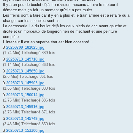
Il y a un peu de boulot déjà il a révision mecanic a faire le moteur il
démarre mais ça fait un moment qu'elle a pas rouler
Les freins sont à faire car il y en a plus et le train arriere est à refaire ou à
changer car les silenbloc sont hs
La carrosserie il a du boulot déjà les deux pieds de cric avant gauche et
droite et un morceaux de longeron rien de méchant et une peinture
complète
L interieur il est en superbe état est bien conservé
20250709_181025.jpg
(1.74 Mio) Téléchargé 889 fois
20250713_145718.jpg
(1.14 Mio) Téléchargé 863 fois
20250713_145850.jpg
(2.6 Mio) Téléchargé 861 fois
20250713_145903.jpg
(1.66 Mio) Téléchargé 880 fois
20250713_150014.jpg
(2.75 Mio) Téléchargé 886 fois
20250713_145916.jpg
(3.75 Mio) Téléchargé 871 fois
20250713_145749.jpg
(3.48 Mio) Téléchargé 850 fois
20250713_153300.jpg