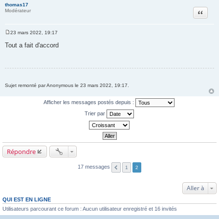
thomas17
Citation
Modérateur
23 mars 2022, 19:17
M
e
Tout a fait d'accord
s
s
a
g
e
Sujet remonté par Anonymous le 23 mars 2022, 19:17.
Afficher les messages postés depuis :
Trier par
Répondre
17 messages
1
2
Aller à
QUI EST EN LIGNE
Utilisateurs parcourant ce forum : Aucun utilisateur enregistré et 16 invités