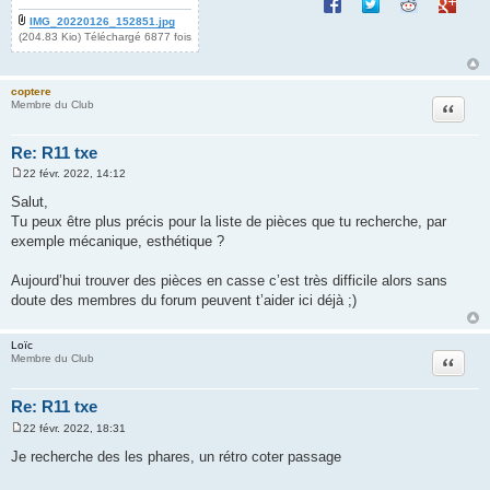
Partager sur Facebook
Partager sur Twitte
Partager sur 
Partage
IMG_20220126_152851.jpg
(204.83 Kio) Téléchargé 6877 fois
coptere
Citation
Membre du Club
Re: R11 txe
22 févr. 2022, 14:12
M
e
Salut,
s
Tu peux être plus précis pour la liste de pièces que tu recherche, par
s
a
exemple mécanique, esthétique ?
g
e
Aujourd’hui trouver des pièces en casse c’est très difficile alors sans
doute des membres du forum peuvent t’aider ici déjà ;)
Loïc
Citation
Membre du Club
Re: R11 txe
22 févr. 2022, 18:31
M
e
Je recherche des les phares, un rétro coter passage
s
s