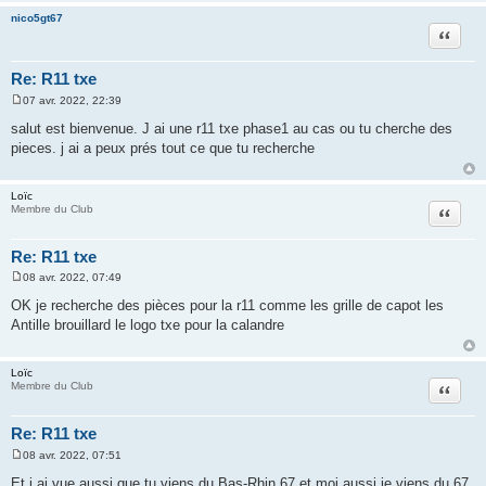
e
nico5gt67
Citation
Re: R11 txe
07 avr. 2022, 22:39
M
e
salut est bienvenue. J ai une r11 txe phase1 au cas ou tu cherche des
s
pieces. j ai a peux prés tout ce que tu recherche
s
a
g
e
Loïc
Citation
Membre du Club
Re: R11 txe
08 avr. 2022, 07:49
M
e
OK je recherche des pièces pour la r11 comme les grille de capot les
s
Antille brouillard le logo txe pour la calandre
s
a
g
e
Loïc
Citation
Membre du Club
Re: R11 txe
08 avr. 2022, 07:51
M
e
Et j ai vue aussi que tu viens du Bas-Rhin 67 et moi aussi je viens du 67