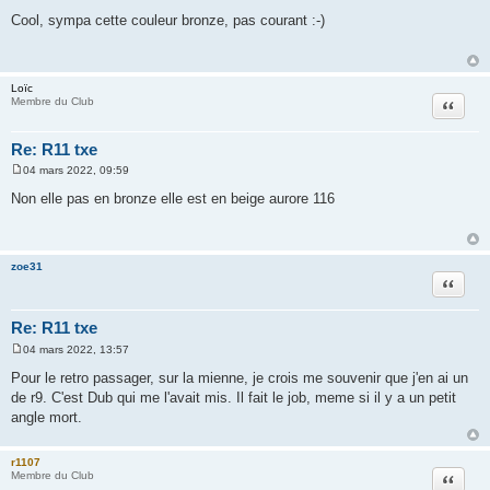
M
e
Cool, sympa cette couleur bronze, pas courant :-)
s
s
a
g
e
Loïc
Citation
Membre du Club
Re: R11 txe
04 mars 2022, 09:59
M
e
Non elle pas en bronze elle est en beige aurore 116
s
s
a
g
e
zoe31
Citation
Re: R11 txe
04 mars 2022, 13:57
M
e
Pour le retro passager, sur la mienne, je crois me souvenir que j'en ai un
s
de r9. C'est Dub qui me l'avait mis. Il fait le job, meme si il y a un petit
s
a
angle mort.
g
e
r1107
Citation
Membre du Club