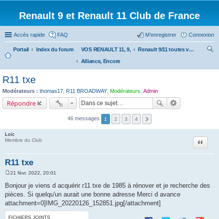
Renault 9 et Renault 11 Club de France
Accès rapide
FAQ
M’enregistrer
Connexion
Portail
Index du forum
VOS RENAULT 11, 9,
Renault 9/11 toutes versions (de la C à la TXE) :
Alliance, Encore
ec
her
R11 txe
ch
Modérateurs :
thomas17
,
R11 BROADWAY
,
Modérateurs
,
Admin
er
Répondre
46 messages
1
2
3
4
Loïc
Citation
Membre du Club
R11 txe
21 févr. 2022, 20:01
M
e
Bonjour je viens d acquérir r11 txe de 1985 à rénover et je recherche des
s
pièces. Si quelqu'un aurait une bonne adresse Merci d avance
s
a
attachment=0]IMG_20220126_152851.jpg[/attachment]
g
e
FICHIERS JOINTS