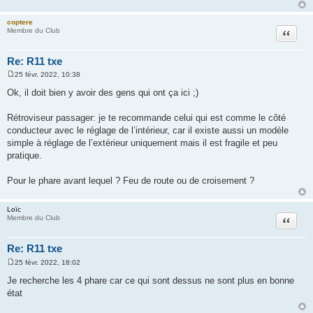
a
g
e
coptere
Citation
Membre du Club
Re: R11 txe
25 févr. 2022, 10:38
M
e
Ok, il doit bien y avoir des gens qui ont ça ici ;)
s
s
a
Rétroviseur passager: je te recommande celui qui est comme le côté
g
conducteur avec le réglage de l’intérieur, car il existe aussi un modèle
e
simple à réglage de l’extérieur uniquement mais il est fragile et peu
pratique.
Pour le phare avant lequel ? Feu de route ou de croisement ?
Loïc
Citation
Membre du Club
Re: R11 txe
25 févr. 2022, 18:02
M
e
Je recherche les 4 phare car ce qui sont dessus ne sont plus en bonne
s
état
s
a
g