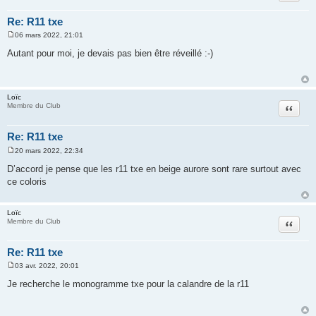
Re: R11 txe
06 mars 2022, 21:01
M
e
Autant pour moi, je devais pas bien être réveillé :-)
s
s
a
g
e
Loïc
Citation
Membre du Club
Re: R11 txe
20 mars 2022, 22:34
M
e
D’accord je pense que les r11 txe en beige aurore sont rare surtout avec
s
ce coloris
s
a
g
e
Loïc
Citation
Membre du Club
Re: R11 txe
03 avr. 2022, 20:01
M
e
Je recherche le monogramme txe pour la calandre de la r11
s
s
a
g