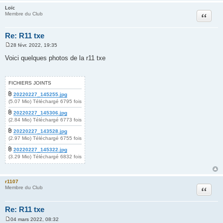
e
Loïc
Citation
Membre du Club
Re: R11 txe
28 févr. 2022, 19:35
M
e
Voici quelques photos de la r11 txe
s
s
a
g
FICHIERS JOINTS
e
20220227_145255.jpg
(5.07 Mio) Téléchargé 6795 fois
20220227_145306.jpg
(2.84 Mio) Téléchargé 6773 fois
20220227_143528.jpg
(2.97 Mio) Téléchargé 6755 fois
20220227_145322.jpg
(3.29 Mio) Téléchargé 6832 fois
r1107
Citation
Membre du Club
Re: R11 txe
04 mars 2022, 08:32