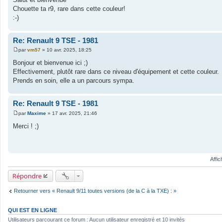
s
Chouette ta r9, rare dans cette couleur!
s
a
:-)
g
e
Re: Renault 9 TSE - 1981
par
vm57
»
10 avr. 2025, 18:25
M
e
Bonjour et bienvenue ici ;)
s
Effectivement, plutôt rare dans ce niveau d'équipement et cette couleur.
s
a
Prends en soin, elle a un parcours sympa.
g
e
Re: Renault 9 TSE - 1981
par
Maxime
»
17 avr. 2025, 21:46
M
e
Merci ! ;)
s
s
a
g
e
Affi
Répondre
Retourner vers « Renault 9/11 toutes versions (de la C à la TXE) : »
QUI EST EN LIGNE
Utilisateurs parcourant ce forum : Aucun utilisateur enregistré et 10 invités