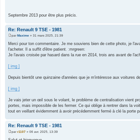
Septembre 2013 pour être plus précis.
Re: Renault 9 TSE - 1981
par
Maxime
»
31 mars 2025, 21:39
M
e
Merci pour ton commentaire. Je me souviens bien de cette photo, je l'ava
s
l'acheter. Il a suffit d'être patient. :mrgreen:
s
a
Je l'avais croisée par hasard dans la rue en 2014, trois ans avant de l'ach
g
e
[ img ]
Depuis bientôt une quinzaine d'années que je m'intéresse aux voitures de
[ img ]
Je vais jeter un œil sous le volant, le problème de centralisation vient pr
portes, mais impossible de les fermer. Ce qui oblige à rentrer dans la voit
tout en veillant évidemment à avoir précédemment fermé à clé la porte pa
Re: Renault 9 TSE - 1981
par
r1107
»
06 avr. 2025, 13:39
M
e
Salut et bienvenue