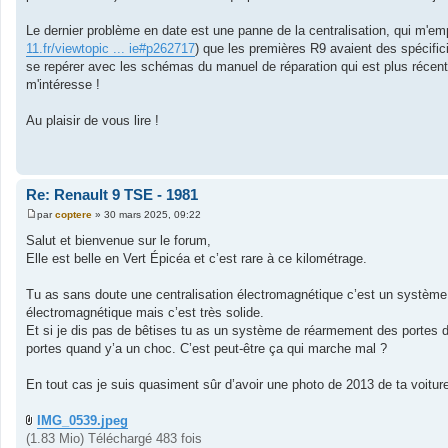
Le dernier problème en date est une panne de la centralisation, qui m'empêc
11.fr/viewtopic ... ie#p262717
) que les premières R9 avaient des spécific
se repérer avec les schémas du manuel de réparation qui est plus récent
m'intéresse !
Au plaisir de vous lire !
Re: Renault 9 TSE - 1981
par
coptere
»
30 mars 2025, 09:22
M
e
Salut et bienvenue sur le forum,
s
Elle est belle en Vert Épicéa et c’est rare à ce kilométrage.
s
a
g
Tu as sans doute une centralisation électromagnétique c’est un système 
e
électromagnétique mais c’est très solide.
Et si je dis pas de bêtises tu as un système de réarmement des portes d
portes quand y’a un choc. C’est peut-être ça qui marche mal ?
En tout cas je suis quasiment sûr d’avoir une photo de 2013 de ta voiture
IMG_0539.jpeg
(1.83 Mio) Téléchargé 483 fois