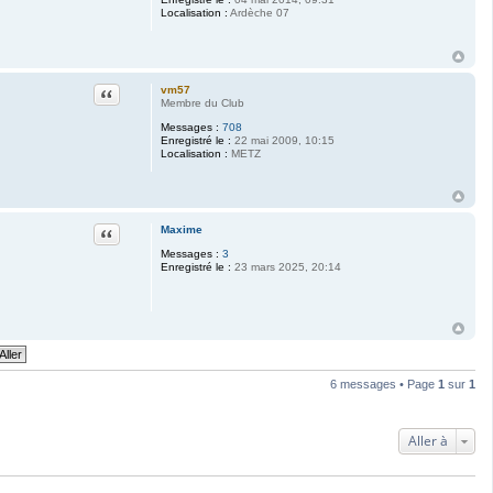
Localisation :
Ardèche 07
Citation
vm57
Membre du Club
Messages :
708
Enregistré le :
22 mai 2009, 10:15
Localisation :
METZ
Citation
Maxime
Messages :
3
Enregistré le :
23 mars 2025, 20:14
6 messages • Page
1
sur
1
Aller à