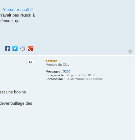
s://forum.renault-9-
n'avait pas réussi à
réparer, ça
Partager sur Facebook
Partager sur Twitter
Partager sur Reddit
Partager sur Google+
Citation
coptere
Membre du Club
Messages :
5265
Enregistré le :
20 janv. 2006, 01:00
Localisation :
La Membrolle sur Choisille
’est une bobine
déverrouillage des