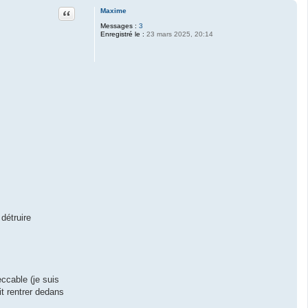
Citation
Maxime
Messages :
3
Enregistré le :
23 mars 2025, 20:14
détruire
ccable (je suis
it rentrer dedans