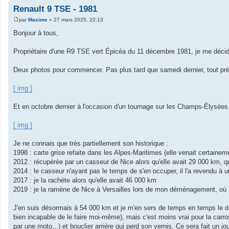
Renault 9 TSE - 1981
par
Maxime
»
27 mars 2025, 22:13
M
e
Bonjour à tous,
s
s
a
Propriétaire d'une R9 TSE vert Épicéa du 11 décembre 1981, je me décide 
g
e
Deux photos pour commencer. Pas plus tard que samedi dernier, tout prè
[ img ]
Et en octobre dernier à l'occasion d'un tournage sur les Champs-Élysées
[ img ]
Je ne connais que très partiellement son historique :
1998 : carte grise refaite dans les Alpes-Maritimes (elle venait certaine
2012 : récupérée par un casseur de Nice alors qu'elle avait 29 000 km, qui
2014 : le casseur n'ayant pas le temps de s'en occuper, il l'a revendu à un
2017 : je la rachète alors qu'elle avait 46 000 km
2019 : je la ramène de Nice à Versailles lors de mon déménagement, où e
J'en suis désormais à 54 000 km et je m'en sers de temps en temps le dim
bien incapable de le faire moi-même), mais c'est moins vrai pour la carros
par une moto...) et bouclier arrière qui perd son vernis. Ce sera fait un jou