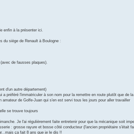
enfin à la présenter ici.
s du siège de Renault à Boulogne :
 (avec de fausses plaques).
ment d'un autre département)
 a préféré l'immatriculer à son nom pour la remettre en route plutôt que de la 
 amateur de Golfe-Juan qui s'en est servi tous les jours pour aller travailler
lle se trouve toujours
anche. Je l'ai régulièrement faite entretenir pour que la mécanique soit impe
serie : grosse rayure et bosse côté conducteur (l'ancien propriétaire s'était fa
r...mais ça fait 8 ans que je le dis !!