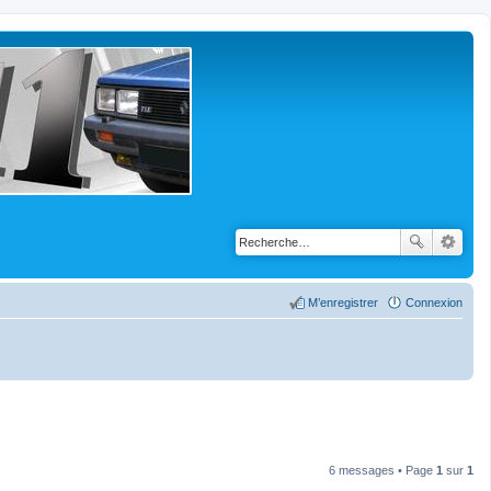
M’enregistrer
Connexion
6 messages • Page
1
sur
1