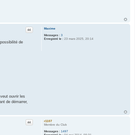
Citation
Maxime
Messages :
3
Enregistré le :
23 mars 2025, 20:14
possibilité de
veut ouvrir les
vant de démarrer,
Citation
r1107
Membre du Club
Messages :
1497
Enregistré le :
04 mai 2014, 09:31