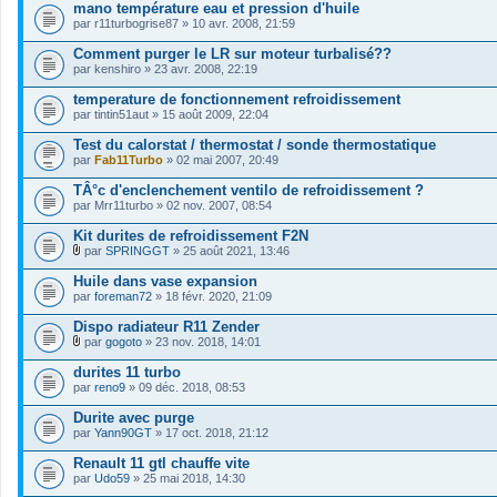
mano température eau et pression d'huile
par
r11turbogrise87
» 10 avr. 2008, 21:59
Comment purger le LR sur moteur turbalisé??
par
kenshiro
» 23 avr. 2008, 22:19
temperature de fonctionnement refroidissement
par
tintin51aut
» 15 août 2009, 22:04
Test du calorstat / thermostat / sonde thermostatique
par
Fab11Turbo
» 02 mai 2007, 20:49
TÂ°c d'enclenchement ventilo de refroidissement ?
par
Mrr11turbo
» 02 nov. 2007, 08:54
Kit durites de refroidissement F2N
par
SPRINGGT
» 25 août 2021, 13:46
F
i
Huile dans vase expansion
c
par
foreman72
» 18 févr. 2020, 21:09
h
i
Dispo radiateur R11 Zender
e
r
par
gogoto
» 23 nov. 2018, 14:01
F
(
i
s
durites 11 turbo
c
)
par
reno9
» 09 déc. 2018, 08:53
h
j
i
o
Durite avec purge
e
i
par
r
Yann90GT
» 17 oct. 2018, 21:12
n
(
t
s
Renault 11 gtl chauffe vite
(
)
s
par
Udo59
» 25 mai 2018, 14:30
j
)