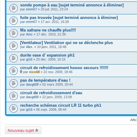
t
sonde pompe à eau [sujet terminé annonce à éliminer]
(
s
par
emm57
» 20 juil. 2011, 23:24
)
fuite pas trouvée [sujet terminé annonce à éliminer]
par
emm57
» 17 avr. 2011, 19:28
Ma safrane ne chauffe plus!!!!
par
Amc
» 17 déc. 2010, 21:38
[Ventilateur] Ventilation qui ne se déclenche plus
par
Alex.
» 10 janv. 2011, 18:48
durite vase d' expansion ph1
par
gt16
» 25 déc. 2009, 10:15
circuit de refroidissement hoooo secours !!!!!!!
par
nico68
» 22 nov. 2009, 18:46
F
i
pas de température d'eau !
c
par
davgti08
» 02 mars 2009, 20:44
h
i
circuit de refroidisssement d'eau
e
par
r
davgti08
» 22 janv. 2009, 13:08
(
s
recherche schémas circuit LR 11 turbo ph1
)
par
gt16
» 06 sept. 2008, 08:44
j
o
i
Affi
n
t
Nouveau sujet
(
s