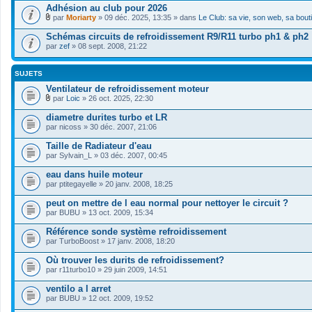
Adhésion au club pour 2026
par
Moriarty
» 09 déc. 2025, 13:35 » dans
Le Club: sa vie, son web, sa bout
F
i
Schémas circuits de refroidissement R9/R11 turbo ph1 & ph2
c
par
zef
» 08 sept. 2008, 21:22
h
i
e
SUJETS
r
(
Ventilateur de refroidissement moteur
s
par
Loic
» 26 oct. 2025, 22:30
)
F
j
i
diametre durites turbo et LR
o
c
i
par
nicoss
» 30 déc. 2007, 21:06
h
n
i
t
Taille de Radiateur d'eau
e
(
par
r
Sylvain_L
» 03 déc. 2007, 00:45
s
(
)
s
eau dans huile moteur
)
par
ptitegayelle
» 20 janv. 2008, 18:25
j
o
peut on mettre de l eau normal pour nettoyer le circuit ?
i
par
BUBU
» 13 oct. 2009, 15:34
n
t
Référence sonde système refroidissement
(
s
par
TurboBoost
» 17 janv. 2008, 18:20
)
Où trouver les durits de refroidissement?
par
r11turbo10
» 29 juin 2009, 14:51
ventilo a l arret
par
BUBU
» 12 oct. 2009, 19:52