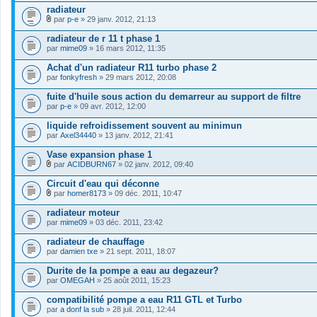
o
radiateur
i
par
p-e
» 29 janv. 2012, 21:13
n
F
t
i
radiateur de r 11 t phase 1
(
c
s
par
mime09
» 16 mars 2012, 11:35
h
)
i
Achat d'un radiateur R11 turbo phase 2
e
par
r
fonkyfresh
» 29 mars 2012, 20:08
(
s
fuite d'huile sous action du demarreur au support de filtre
)
par
p-e
» 09 avr. 2012, 12:00
j
o
liquide refroidissement souvent au minimun
i
par
Axel34440
» 13 janv. 2012, 21:41
n
t
Vase expansion phase 1
(
s
par
ACIDBURN67
» 02 janv. 2012, 09:40
)
F
i
Circuit d'eau qui déconne
c
par
homer8173
» 09 déc. 2011, 10:47
h
F
i
i
radiateur moteur
e
c
par
r
mime09
» 03 déc. 2011, 23:42
h
(
i
s
radiateur de chauffage
e
)
par
r
damien txe
» 21 sept. 2011, 18:07
j
(
o
s
Durite de la pompe a eau au degazeur?
i
)
par
OMEGAH
» 25 août 2011, 15:23
n
j
t
o
compatibilité pompe a eau R11 GTL et Turbo
(
i
s
par
a donf la sub
» 28 juil. 2011, 12:44
n
)