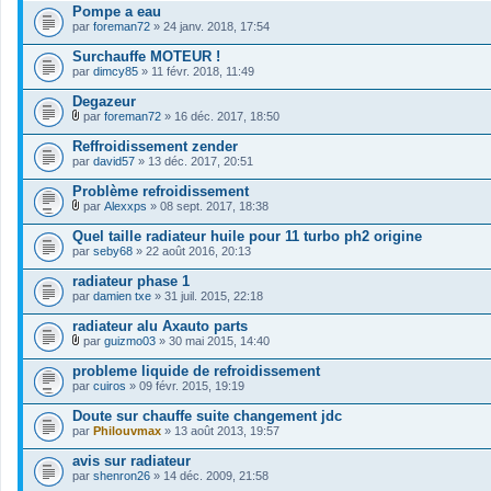
o
Pompe a eau
i
par
foreman72
» 24 janv. 2018, 17:54
n
t
Surchauffe MOTEUR !
(
s
par
dimcy85
» 11 févr. 2018, 11:49
)
Degazeur
par
foreman72
» 16 déc. 2017, 18:50
F
i
Reffroidissement zender
c
par
david57
» 13 déc. 2017, 20:51
h
i
Problème refroidissement
e
r
par
Alexxps
» 08 sept. 2017, 18:38
F
(
i
s
Quel taille radiateur huile pour 11 turbo ph2 origine
c
)
par
seby68
» 22 août 2016, 20:13
h
j
i
o
radiateur phase 1
e
i
par
r
damien txe
» 31 juil. 2015, 22:18
n
(
t
s
radiateur alu Axauto parts
(
)
s
par
guizmo03
» 30 mai 2015, 14:40
j
)
F
o
i
probleme liquide de refroidissement
i
c
par
cuiros
» 09 févr. 2015, 19:19
n
h
t
i
Doute sur chauffe suite changement jdc
(
e
s
par
r
Philouvmax
» 13 août 2013, 19:57
)
(
s
avis sur radiateur
)
par
shenron26
» 14 déc. 2009, 21:58
j