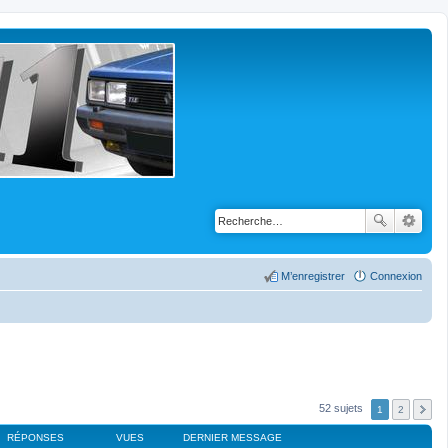
M’enregistrer
Connexion
52 sujets
1
2
RÉPONSES
VUES
DERNIER MESSAGE