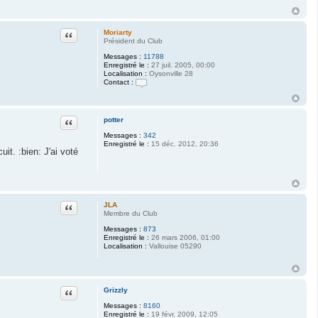
Citation
Moriarty
Président du Club
Messages :
11788
Enregistré le :
27 juil. 2005, 00:00
Localisation :
Oysonville 28
Contact :
C
o
n
t
Citation
potter
a
c
Messages :
342
t
Enregistré le :
15 déc. 2012, 20:36
it. :bien: J'ai voté
e
r
M
o
r
i
a
Citation
JLA
r
Membre du Club
t
y
Messages :
873
Enregistré le :
26 mars 2006, 01:00
Localisation :
Vallouise 05290
Citation
Grizzly
Messages :
8160
Enregistré le :
19 févr. 2009, 12:05