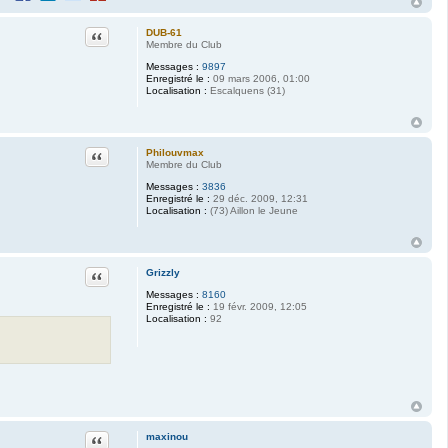
Citation
DUB-61
Membre du Club
Messages :
9897
Enregistré le :
09 mars 2006, 01:00
Localisation :
Escalquens (31)
Citation
Philouvmax
Membre du Club
Messages :
3836
Enregistré le :
29 déc. 2009, 12:31
Localisation :
(73) Aillon le Jeune
Citation
Grizzly
Messages :
8160
Enregistré le :
19 févr. 2009, 12:05
Localisation :
92
Citation
maxinou