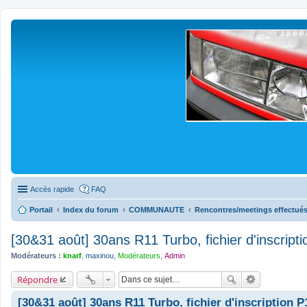
Accès rapide
FAQ
Portail
Index du forum
COMMUNAUTE
Rencontres/meetings effectué
[30&31 août] 30ans R11 Turbo, fichier d'inscript
Modérateurs :
knarf
,
maxinou
,
Modérateurs
,
Admin
Répondre
[30&31 août] 30ans R11 Turbo, fichier d'inscription P