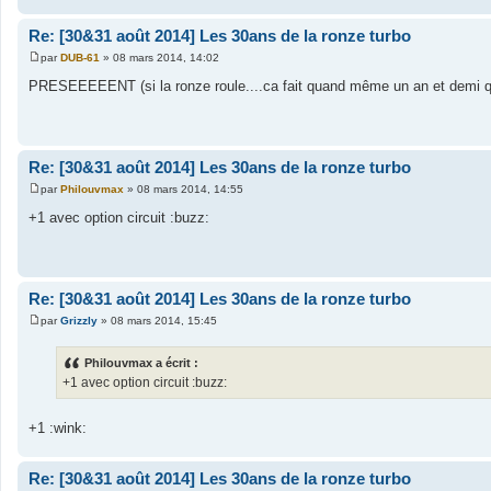
Re: [30&31 août 2014] Les 30ans de la ronze turbo
par
DUB-61
»
08 mars 2014, 14:02
M
e
PRESEEEEENT (si la ronze roule....ca fait quand même un an et demi qu
s
s
a
g
e
Re: [30&31 août 2014] Les 30ans de la ronze turbo
par
Philouvmax
»
08 mars 2014, 14:55
M
e
+1 avec option circuit :buzz:
s
s
a
g
e
Re: [30&31 août 2014] Les 30ans de la ronze turbo
par
Grizzly
»
08 mars 2014, 15:45
M
e
s
Philouvmax a écrit :
s
+1 avec option circuit :buzz:
a
g
e
+1 :wink:
Re: [30&31 août 2014] Les 30ans de la ronze turbo