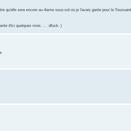
re qu'elle sera encore au 4ieme sous-sol où je l'avais garée pour la Toussaint 
te d'ici quelques mois..... :dfuck: )
se