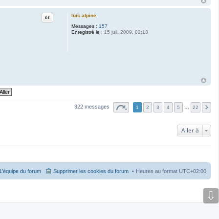
Citation
luis.alpine
Messages :
157
Enregistré le :
15 juil. 2009, 02:13
322 messages
1
2
3
4
5
…
22
Aller à
L’équipe du forum
Supprimer les cookies du forum
Heures au format
UTC+02:00
⇩