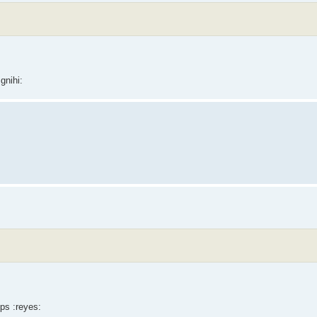
gnihi:
mps :reyes: