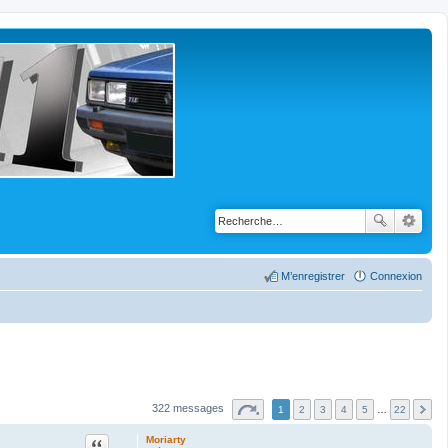
M’enregistrer
Connexion
322 messages
1
2
3
4
5
…
22
Citation
Moriarty