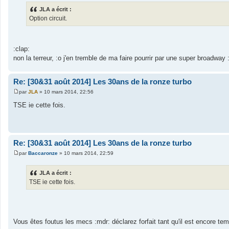
e
s
JLA a écrit :
s
Option circuit.
a
g
e
:clap:
non la terreur, :o j'en tremble de ma faire pourrir par une super broadway :
Re: [30&31 août 2014] Les 30ans de la ronze turbo
par
JLA
»
10 mars 2014, 22:56
M
e
TSE ie cette fois.
s
s
a
g
e
Re: [30&31 août 2014] Les 30ans de la ronze turbo
par
Baccaronze
»
10 mars 2014, 22:59
M
e
s
JLA a écrit :
s
TSE ie cette fois.
a
g
e
Vous êtes foutus les mecs :mdr: déclarez forfait tant qu'il est encore te