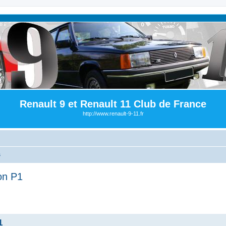
Renault 9 et Renault 11 Club de France
http://www.renault-9-11.fr
s
ion P1
1