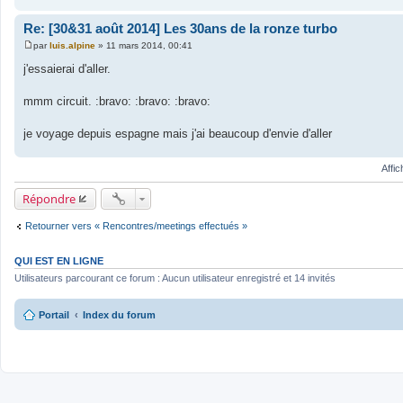
Re: [30&31 août 2014] Les 30ans de la ronze turbo
par
luis.alpine
»
11 mars 2014, 00:41
M
e
j'essaierai d'aller.
s
s
a
mmm circuit. :bravo: :bravo: :bravo:
g
e
je voyage depuis espagne mais j'ai beaucoup d'envie d'aller
Affi
Répondre
Retourner vers « Rencontres/meetings effectués »
QUI EST EN LIGNE
Utilisateurs parcourant ce forum : Aucun utilisateur enregistré et 14 invités
Portail
Index du forum