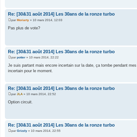
a
g
e
Re: [30&31 août 2014] Les 30ans de la ronze turbo
par
Moriarty
»
10 mars 2014, 12:03
M
e
Pas plus de vote?
s
s
a
g
e
Re: [30&31 août 2014] Les 30ans de la ronze turbo
par
potter
»
10 mars 2014, 22:22
M
e
Je suis partant mais encore incertain sur la date, ça tombe pendant mes con
s
incertain pour le moment.
s
a
g
e
Re: [30&31 août 2014] Les 30ans de la ronze turbo
par
JLA
»
10 mars 2014, 22:52
M
e
Option circuit.
s
s
a
g
e
Re: [30&31 août 2014] Les 30ans de la ronze turbo
par
Grizzly
»
10 mars 2014, 22:55
M