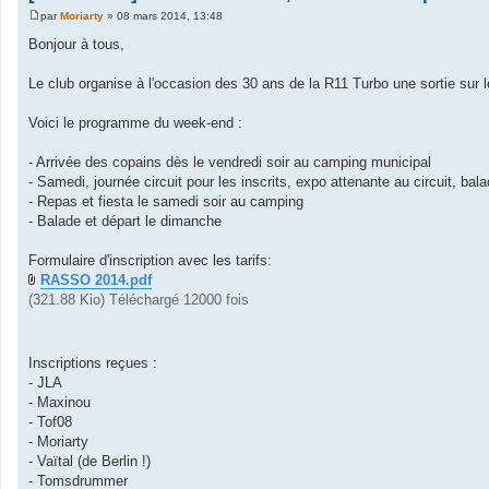
par
Moriarty
»
08 mars 2014, 13:48
M
e
Bonjour à tous,
s
s
a
Le club organise à l'occasion des 30 ans de la R11 Turbo une sortie sur le
g
e
Voici le programme du week-end :
- Arrivée des copains dès le vendredi soir au camping municipal
- Samedi, journée circuit pour les inscrits, expo attenante au circuit, bal
- Repas et fiesta le samedi soir au camping
- Balade et départ le dimanche
Formulaire d'inscription avec les tarifs:
RASSO 2014.pdf
(321.88 Kio) Téléchargé 12000 fois
Inscriptions reçues :
- JLA
- Maxinou
- Tof08
- Moriarty
- Vaïtal (de Berlin !)
- Tomsdrummer