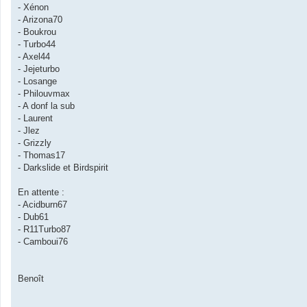
- Xénon
- Arizona70
- Boukrou
- Turbo44
- Axel44
- Jejeturbo
- Losange
- Philouvmax
- A donf la sub
- Laurent
- Jlez
- Grizzly
- Thomas17
- Darkslide et Birdspirit
En attente :
- Acidburn67
- Dub61
- R11Turbo87
- Camboui76
Benoît