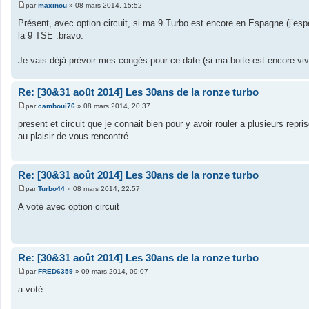
par
maxinou
»
08 mars 2014, 15:52
M
e
Présent, avec option circuit, si ma 9 Turbo est encore en Espagne (j’espè
s
la 9 TSE :bravo:
s
a
g
Je vais déjà prévoir mes congés pour ce date (si ma boite est encore vivan
e
Re: [30&31 août 2014] Les 30ans de la ronze turbo
par
camboui76
»
08 mars 2014, 20:37
M
e
present et circuit que je connait bien pour y avoir rouler a plusieurs repri
s
au plaisir de vous rencontré
s
a
g
e
Re: [30&31 août 2014] Les 30ans de la ronze turbo
par
Turbo44
»
08 mars 2014, 22:57
M
e
A voté avec option circuit
s
s
a
g
e
Re: [30&31 août 2014] Les 30ans de la ronze turbo
par
FRED6359
»
09 mars 2014, 09:07
M
e
a voté
s
s