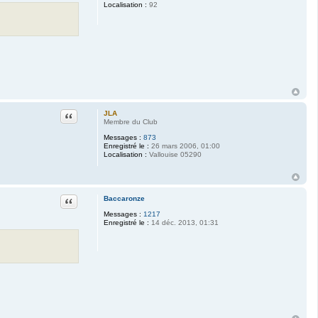
Localisation :
92
Citation
JLA
Membre du Club
Messages :
873
Enregistré le :
26 mars 2006, 01:00
Localisation :
Vallouise 05290
Citation
Baccaronze
Messages :
1217
Enregistré le :
14 déc. 2013, 01:31