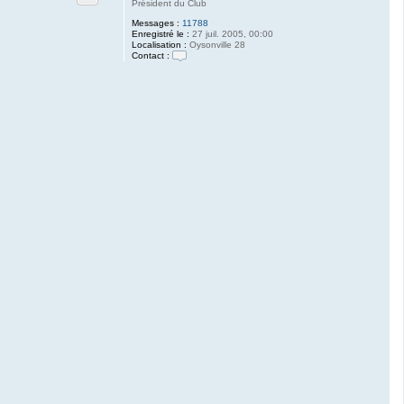
Président du Club
Messages :
11788
Enregistré le :
27 juil. 2005, 00:00
Localisation :
Oysonville 28
Contact :
C
o
n
t
a
c
t
e
r
M
o
r
i
a
r
t
y