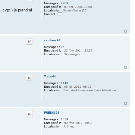
Messages :
2289
Enregistré le :
07 oct. 2005, 00:00
:cyp: ) je prendrai
Localisation :
Ille-et-Vilaine (35)
Contact :
C
o
n
t
a
c
t
Citation
camboui76
e
r
Messages :
16
m
Enregistré le :
22 févr. 2014, 23:32
a
Localisation :
76 jumiéges
x
i
n
o
u
Citation
Turbo44
Messages :
1440
Enregistré le :
05 juil. 2012, 08:05
Localisation :
Saint André des eaux Loire Atlantique
Citation
FRED6359
Messages :
1079
Enregistré le :
03 févr. 2012, 19:32
Localisation :
Jolimetz