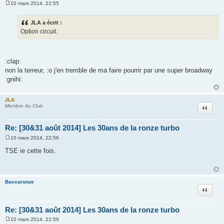
10 mars 2014, 22:55
M
e
s
JLA a écrit :
s
Option circuit.
a
g
e
:clap:
non la terreur, :o j'en tremble de ma faire pourrir par une super broadway
:gnihi:
JLA
Citation
Membre du Club
Re: [30&31 août 2014] Les 30ans de la ronze turbo
10 mars 2014, 22:56
M
e
TSE ie cette fois.
s
s
a
g
e
Baccaronze
Citation
Re: [30&31 août 2014] Les 30ans de la ronze turbo
10 mars 2014, 22:59
M