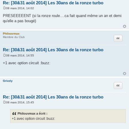
Re: [30&31 août 2014] Les 30ans de la ronze turbo
08 mars 2014, 14:02
M
e
PRESEEEEENT (si la ronze roule....ca fait quand même un an et demi
s
qu'elle a pas bougé)
s
a
g
e
Philouvmax
Citation
Membre du Club
Re: [30&31 août 2014] Les 30ans de la ronze turbo
08 mars 2014, 14:55
M
e
+1 avec option circuit :buzz:
s
s
a
g
e
Grizzly
Citation
Re: [30&31 août 2014] Les 30ans de la ronze turbo
08 mars 2014, 15:45
M
e
s
Philouvmax a écrit :
s
+1 avec option circuit :buzz:
a
g
e