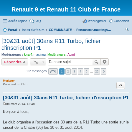
Renault 9 et Renault 11 Club de France
Accès rapide
FAQ
M’enregistrer
Connexion
Portail
Index du forum
COMMUNAUTE
Rencontres/meetings effectués
ec
[30&31 août] 30ans R11 Turbo, fichier
her
d'inscription P1
ch
Modérateurs :
knarf
,
maxinou
,
Modérateurs
,
Admin
er
Répondre
322 messages
1
2
3
4
5
…
22
Moriarty
Citation
Président du Club
[30&31 août] 30ans R11 Turbo, fichier d'inscription P1
08 mars 2014, 13:48
M
e
Bonjour à tous,
s
s
a
Le club organise à l'occasion des 30 ans de la R11 Turbo une sortie sur le
g
circuit de la Châtre (36) les 30 et 31 août 2014.
e