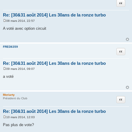
Citation
Re: [30&31 août 2014] Les 30ans de la ronze turbo
08 mars 2014, 22:57
M
e
A voté avec option circuit
s
s
a
g
e
FRED6359
Citation
Re: [30&31 août 2014] Les 30ans de la ronze turbo
09 mars 2014, 09:07
M
e
a voté
s
s
a
g
e
Moriarty
Citation
Président du Club
Re: [30&31 août 2014] Les 30ans de la ronze turbo
10 mars 2014, 12:03
M
e
Pas plus de vote?
s
s