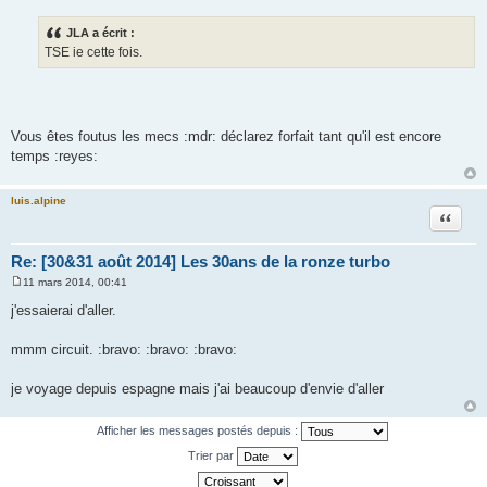
e
s
JLA a écrit :
s
TSE ie cette fois.
a
g
e
Vous êtes foutus les mecs :mdr: déclarez forfait tant qu'il est encore
temps :reyes:
luis.alpine
Citation
Re: [30&31 août 2014] Les 30ans de la ronze turbo
11 mars 2014, 00:41
M
e
j'essaierai d'aller.
s
s
a
mmm circuit. :bravo: :bravo: :bravo:
g
e
je voyage depuis espagne mais j'ai beaucoup d'envie d'aller
Afficher les messages postés depuis :
Trier par