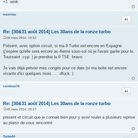
+1 :wink:
maxinou
Citation
Re: [30&31 août 2014] Les 30ans de la ronze turbo
08 mars 2014, 15:52
M
e
Présent, avec option circuit, si ma 9 Turbo est encore en Espagne
s
(j’espère qu'elle sera encore au 4ieme sous-sol où je l'avais garée pour la
s
a
Toussaint :cyp: ) je prendrai la 9 TSE :bravo:
g
e
Je vais déjà prévoir mes congés pour ce date (si ma boite est encore
vivante d'ici quelques mois..... :dfuck: )
camboui76
Citation
Re: [30&31 août 2014] Les 30ans de la ronze turbo
08 mars 2014, 20:37
M
e
present et circuit que je connait bien pour y avoir rouler a plusieurs reprise
s
au plaisir de vous rencontré
s
a
g
e
Turbo44