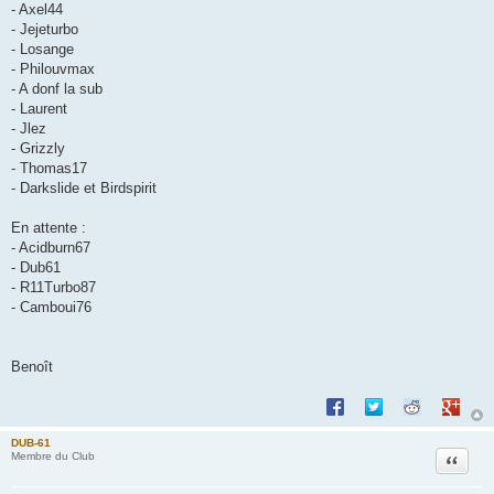
- Axel44
- Jejeturbo
- Losange
- Philouvmax
- A donf la sub
- Laurent
- Jlez
- Grizzly
- Thomas17
- Darkslide et Birdspirit
En attente :
- Acidburn67
- Dub61
- R11Turbo87
- Camboui76
Benoît
Partager sur Facebook
Partager sur Twitte
Partager sur 
Partage
DUB-61
Citation
Membre du Club