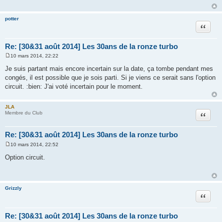
a
g
e
potter
Citation
Re: [30&31 août 2014] Les 30ans de la ronze turbo
10 mars 2014, 22:22
M
e
Je suis partant mais encore incertain sur la date, ça tombe pendant mes
s
congés, il est possible que je sois parti. Si je viens ce serait sans l'option
s
a
circuit. :bien: J'ai voté incertain pour le moment.
g
e
JLA
Citation
Membre du Club
Re: [30&31 août 2014] Les 30ans de la ronze turbo
10 mars 2014, 22:52
M
e
Option circuit.
s
s
a
g
e
Grizzly
Citation
Re: [30&31 août 2014] Les 30ans de la ronze turbo