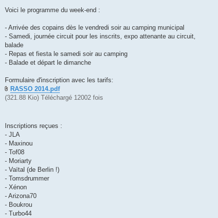
Voici le programme du week-end :
- Arrivée des copains dès le vendredi soir au camping municipal
- Samedi, journée circuit pour les inscrits, expo attenante au circuit,
balade
- Repas et fiesta le samedi soir au camping
- Balade et départ le dimanche
Formulaire d'inscription avec les tarifs:
RASSO 2014.pdf
(321.88 Kio) Téléchargé 12002 fois
Inscriptions reçues :
- JLA
- Maxinou
- Tof08
- Moriarty
- Vaïtal (de Berlin !)
- Tomsdrummer
- Xénon
- Arizona70
- Boukrou
- Turbo44