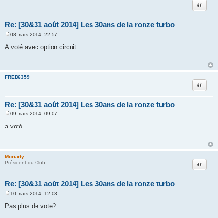
Citation
Re: [30&31 août 2014] Les 30ans de la ronze turbo
08 mars 2014, 22:57
M
e
A voté avec option circuit
s
s
a
g
e
FRED6359
Citation
Re: [30&31 août 2014] Les 30ans de la ronze turbo
09 mars 2014, 09:07
M
e
a voté
s
s
a
g
e
Moriarty
Citation
Président du Club
Re: [30&31 août 2014] Les 30ans de la ronze turbo
10 mars 2014, 12:03
M
e
Pas plus de vote?
s
s