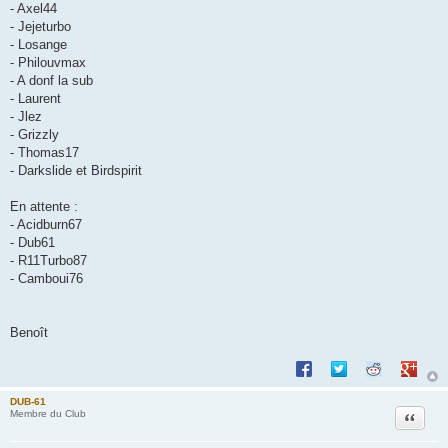
- Axel44
- Jejeturbo
- Losange
- Philouvmax
- A donf la sub
- Laurent
- Jlez
- Grizzly
- Thomas17
- Darkslide et Birdspirit
En attente :
- Acidburn67
- Dub61
- R11Turbo87
- Camboui76
Benoît
Partager sur Facebook
Partager sur Twitte
Partager sur 
Partage
DUB-61
Citation
Membre du Club