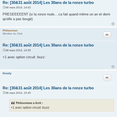
Re: [30&31 août 2014] Les 30ans de la ronze turbo
08 mars 2014, 14:02
M
e
PRESEEEEENT (si la ronze roule....ca fait quand même un an et demi
s
qu'elle a pas bougé)
s
a
g
e
Philouvmax
Citation
Membre du Club
Re: [30&31 août 2014] Les 30ans de la ronze turbo
08 mars 2014, 14:55
M
e
+1 avec option circuit :buzz:
s
s
a
g
e
Grizzly
Citation
Re: [30&31 août 2014] Les 30ans de la ronze turbo
08 mars 2014, 15:45
M
e
s
Philouvmax a écrit :
s
+1 avec option circuit :buzz:
a
g
e