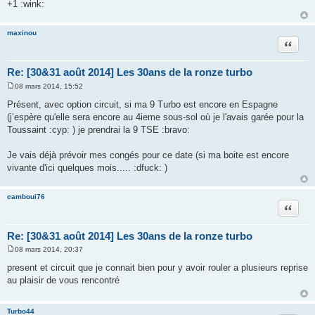
+1 :wink:
maxinou
Citation
Re: [30&31 août 2014] Les 30ans de la ronze turbo
08 mars 2014, 15:52
M
e
Présent, avec option circuit, si ma 9 Turbo est encore en Espagne
s
(j’espère qu'elle sera encore au 4ieme sous-sol où je l'avais garée pour la
s
a
Toussaint :cyp: ) je prendrai la 9 TSE :bravo:
g
e
Je vais déjà prévoir mes congés pour ce date (si ma boite est encore
vivante d'ici quelques mois..... :dfuck: )
camboui76
Citation
Re: [30&31 août 2014] Les 30ans de la ronze turbo
08 mars 2014, 20:37
M
e
present et circuit que je connait bien pour y avoir rouler a plusieurs reprise
s
au plaisir de vous rencontré
s
a
g
e
Turbo44