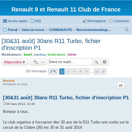
Renault 9 et Renault 11 Club de France
Accès rapide
FAQ
M’enregistrer
Connexion
Portail
Index du forum
COMMUNAUTE
Rencontres/meetings effectués
ec
[30&31 août] 30ans R11 Turbo, fichier
her
d'inscription P1
ch
Modérateurs :
knarf
,
maxinou
,
Modérateurs
,
Admin
er
Répondre
322 messages
1
2
3
4
5
…
22
Moriarty
Citation
Président du Club
[30&31 août] 30ans R11 Turbo, fichier d'inscription P1
08 mars 2014, 13:48
M
e
Bonjour à tous,
s
s
a
Le club organise à l'occasion des 30 ans de la R11 Turbo une sortie sur le
g
circuit de la Châtre (36) les 30 et 31 août 2014.
e