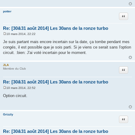
a
g
e
potter
Citation
Re: [30&31 août 2014] Les 30ans de la ronze turbo
10 mars 2014, 22:22
M
e
Je suis partant mais encore incertain sur la date, ça tombe pendant mes
s
congés, il est possible que je sois parti. Si je viens ce serait sans l'option
s
a
circuit. :bien: J'ai voté incertain pour le moment.
g
e
JLA
Citation
Membre du Club
Re: [30&31 août 2014] Les 30ans de la ronze turbo
10 mars 2014, 22:52
M
e
Option circuit.
s
s
a
g
e
Grizzly
Citation
Re: [30&31 août 2014] Les 30ans de la ronze turbo