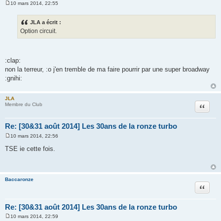
10 mars 2014, 22:55
M
e
s
JLA a écrit :
s
Option circuit.
a
g
e
:clap:
non la terreur, :o j'en tremble de ma faire pourrir par une super broadway
:gnihi:
JLA
Citation
Membre du Club
Re: [30&31 août 2014] Les 30ans de la ronze turbo
10 mars 2014, 22:56
M
e
TSE ie cette fois.
s
s
a
g
e
Baccaronze
Citation
Re: [30&31 août 2014] Les 30ans de la ronze turbo
10 mars 2014, 22:59
M