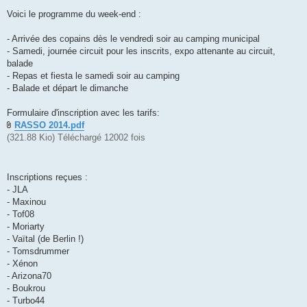
Voici le programme du week-end :
- Arrivée des copains dès le vendredi soir au camping municipal
- Samedi, journée circuit pour les inscrits, expo attenante au circuit,
balade
- Repas et fiesta le samedi soir au camping
- Balade et départ le dimanche
Formulaire d'inscription avec les tarifs:
RASSO 2014.pdf
(321.88 Kio) Téléchargé 12002 fois
Inscriptions reçues :
- JLA
- Maxinou
- Tof08
- Moriarty
- Vaïtal (de Berlin !)
- Tomsdrummer
- Xénon
- Arizona70
- Boukrou
- Turbo44