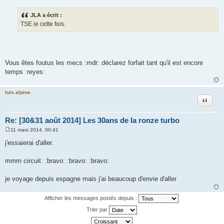
e
s
JLA a écrit :
s
TSE ie cette fois.
a
g
e
Vous êtes foutus les mecs :mdr: déclarez forfait tant qu'il est encore
temps :reyes:
luis.alpine
Citation
Re: [30&31 août 2014] Les 30ans de la ronze turbo
11 mars 2014, 00:41
M
e
j'essaierai d'aller.
s
s
a
mmm circuit. :bravo: :bravo: :bravo:
g
e
je voyage depuis espagne mais j'ai beaucoup d'envie d'aller
Afficher les messages postés depuis :
Trier par