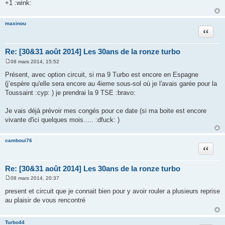
+1 :wink:
maxinou
Citation
Re: [30&31 août 2014] Les 30ans de la ronze turbo
08 mars 2014, 15:52
M
e
Présent, avec option circuit, si ma 9 Turbo est encore en Espagne
s
(j’espère qu'elle sera encore au 4ieme sous-sol où je l'avais garée pour la
s
a
Toussaint :cyp: ) je prendrai la 9 TSE :bravo:
g
e
Je vais déjà prévoir mes congés pour ce date (si ma boite est encore
vivante d'ici quelques mois..... :dfuck: )
camboui76
Citation
Re: [30&31 août 2014] Les 30ans de la ronze turbo
08 mars 2014, 20:37
M
e
present et circuit que je connait bien pour y avoir rouler a plusieurs reprise
s
au plaisir de vous rencontré
s
a
g
e
Turbo44