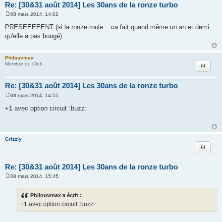
Re: [30&31 août 2014] Les 30ans de la ronze turbo
08 mars 2014, 14:02
M
e
PRESEEEEENT (si la ronze roule....ca fait quand même un an et demi
s
qu'elle a pas bougé)
s
a
g
e
Philouvmax
Citation
Membre du Club
Re: [30&31 août 2014] Les 30ans de la ronze turbo
08 mars 2014, 14:55
M
e
+1 avec option circuit :buzz:
s
s
a
g
e
Grizzly
Citation
Re: [30&31 août 2014] Les 30ans de la ronze turbo
08 mars 2014, 15:45
M
e
s
Philouvmax a écrit :
s
+1 avec option circuit :buzz:
a
g
e