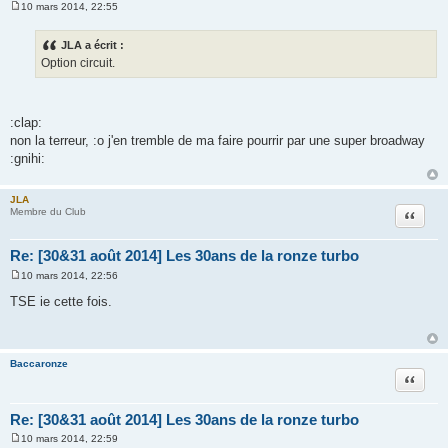
10 mars 2014, 22:55
M
e
s
JLA a écrit :
s
Option circuit.
a
g
e
:clap:
non la terreur, :o j'en tremble de ma faire pourrir par une super broadway
:gnihi:
JLA
Citation
Membre du Club
Re: [30&31 août 2014] Les 30ans de la ronze turbo
10 mars 2014, 22:56
M
e
TSE ie cette fois.
s
s
a
g
e
Baccaronze
Citation
Re: [30&31 août 2014] Les 30ans de la ronze turbo
10 mars 2014, 22:59
M