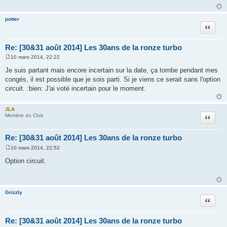
a
g
e
potter
Citation
Re: [30&31 août 2014] Les 30ans de la ronze turbo
10 mars 2014, 22:22
M
e
Je suis partant mais encore incertain sur la date, ça tombe pendant mes
s
congés, il est possible que je sois parti. Si je viens ce serait sans l'option
s
a
circuit. :bien: J'ai voté incertain pour le moment.
g
e
JLA
Citation
Membre du Club
Re: [30&31 août 2014] Les 30ans de la ronze turbo
10 mars 2014, 22:52
M
e
Option circuit.
s
s
a
g
e
Grizzly
Citation
Re: [30&31 août 2014] Les 30ans de la ronze turbo