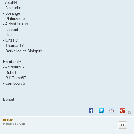
- Axel44
- Jejeturbo
- Losange
- Philouvmax
- A donf la sub
- Laurent
- Jlez
- Grizzly
- Thomas17
- Darkslide et Birdspirit
En attente :
- Acidburn67
- Dub61
- R11Turbo87
- Camboui76
Benoît
Partager sur Facebook
Partager sur Twitte
Partager sur 
Partage
DUB-61
Citation
Membre du Club