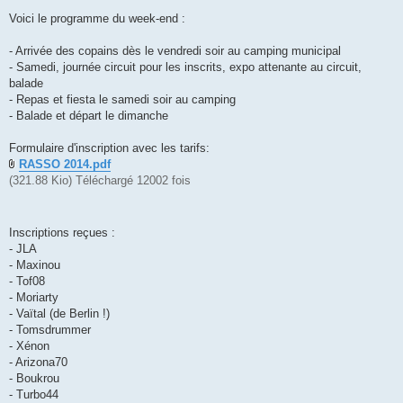
Voici le programme du week-end :
- Arrivée des copains dès le vendredi soir au camping municipal
- Samedi, journée circuit pour les inscrits, expo attenante au circuit,
balade
- Repas et fiesta le samedi soir au camping
- Balade et départ le dimanche
Formulaire d'inscription avec les tarifs:
RASSO 2014.pdf
(321.88 Kio) Téléchargé 12002 fois
Inscriptions reçues :
- JLA
- Maxinou
- Tof08
- Moriarty
- Vaïtal (de Berlin !)
- Tomsdrummer
- Xénon
- Arizona70
- Boukrou
- Turbo44