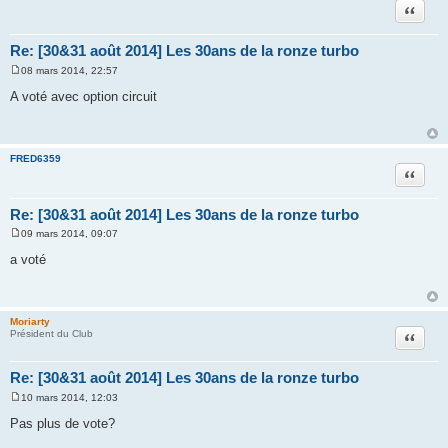
Citation
Re: [30&31 août 2014] Les 30ans de la ronze turbo
08 mars 2014, 22:57
M
e
A voté avec option circuit
s
s
a
g
e
FRED6359
Citation
Re: [30&31 août 2014] Les 30ans de la ronze turbo
09 mars 2014, 09:07
M
e
a voté
s
s
a
g
e
Moriarty
Citation
Président du Club
Re: [30&31 août 2014] Les 30ans de la ronze turbo
10 mars 2014, 12:03
M
e
Pas plus de vote?
s
s