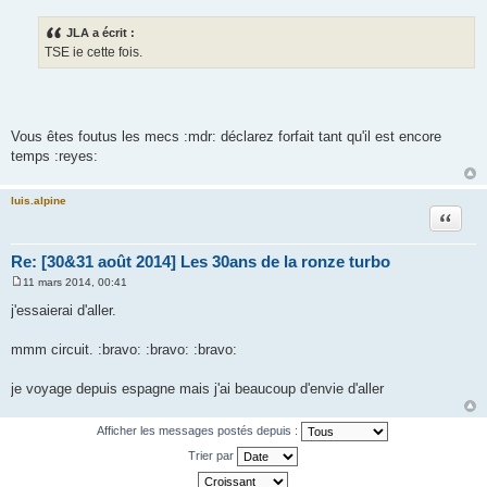
e
s
JLA a écrit :
s
TSE ie cette fois.
a
g
e
Vous êtes foutus les mecs :mdr: déclarez forfait tant qu'il est encore
temps :reyes:
luis.alpine
Citation
Re: [30&31 août 2014] Les 30ans de la ronze turbo
11 mars 2014, 00:41
M
e
j'essaierai d'aller.
s
s
a
mmm circuit. :bravo: :bravo: :bravo:
g
e
je voyage depuis espagne mais j'ai beaucoup d'envie d'aller
Afficher les messages postés depuis :
Trier par