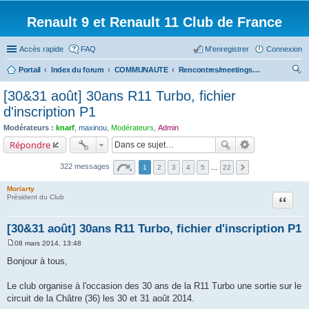
Renault 9 et Renault 11 Club de France
Accès rapide
FAQ
M’enregistrer
Connexion
Portail
Index du forum
COMMUNAUTE
Rencontres/meetings effectués
ec
[30&31 août] 30ans R11 Turbo, fichier
her
d'inscription P1
ch
Modérateurs :
knarf
,
maxinou
,
Modérateurs
,
Admin
er
Répondre
322 messages
1
2
3
4
5
…
22
Moriarty
Citation
Président du Club
[30&31 août] 30ans R11 Turbo, fichier d'inscription P1
08 mars 2014, 13:48
M
e
Bonjour à tous,
s
s
a
Le club organise à l'occasion des 30 ans de la R11 Turbo une sortie sur le
g
circuit de la Châtre (36) les 30 et 31 août 2014.
e