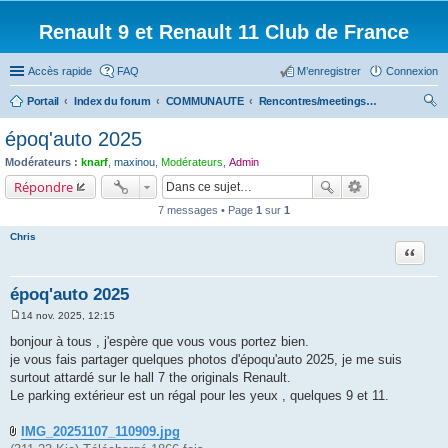
Renault 9 et Renault 11 Club de France
Accès rapide
FAQ
M’enregistrer
Connexion
Portail
Index du forum
COMMUNAUTE
Rencontres/meetings effectués
ec
époq'auto 2025
her
Modérateurs :
knarf
,
maxinou
,
Modérateurs
,
Admin
ch
Répondre
er
7 messages • Page
1
sur
1
Chris
Citation
époq'auto 2025
14 nov. 2025, 12:15
M
e
bonjour à tous , j'espère que vous vous portez bien.
s
je vous fais partager quelques photos d'époqu'auto 2025, je me suis
s
a
surtout attardé sur le hall 7 the originals Renault.
g
Le parking extérieur est un régal pour les yeux , quelques 9 et 11.
e
IMG_20251107_110909.jpg