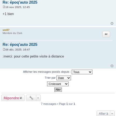
Re: époq'auto 2025
16 nov. 2025, 12:45
M
e
+1 bien
s
s
a
g
e
vm57
Citation
Membre du Club
Re: époq'auto 2025
06 déc. 2025, 16:47
M
e
:merci: pour cette petite visite à distance
s
s
a
g
e
Afficher les messages postés depuis :
Trier par
Répondre
7 messages • Page
1
sur
1
Aller à