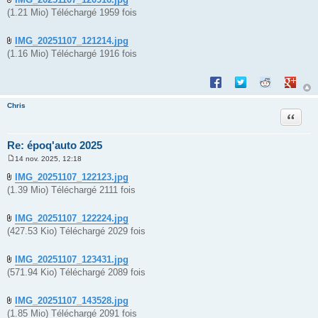
(1.21 Mio) Téléchargé 1959 fois
IMG_20251107_121214.jpg
(1.16 Mio) Téléchargé 1916 fois
Partager sur Facebook
Partager sur Twitte
Partager sur 
Partage
Chris
Citation
Re: époq'auto 2025
14 nov. 2025, 12:18
M
e
IMG_20251107_122123.jpg
s
(1.39 Mio) Téléchargé 2111 fois
s
a
g
e
IMG_20251107_122224.jpg
(427.53 Kio) Téléchargé 2029 fois
IMG_20251107_123431.jpg
(571.94 Kio) Téléchargé 2089 fois
IMG_20251107_143528.jpg
(1.85 Mio) Téléchargé 2091 fois