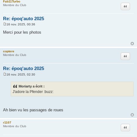
Fab11Turbo
Citation
Membre du Club
Re: époq'auto 2025
16 nov. 2025, 00:36
M
e
Merci pour les photos
s
s
a
g
e
coptere
Citation
Membre du Club
Re: époq'auto 2025
16 nov. 2025, 02:30
M
e
s
Moriarty a écrit :
s
J'adore la Pfender :buzz:
a
g
e
Ah bien vu les passages de roues
r1107
Citation
Membre du Club