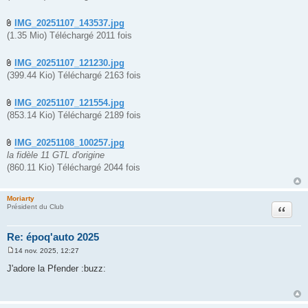
IMG_20251107_143537.jpg
(1.35 Mio) Téléchargé 2011 fois
IMG_20251107_121230.jpg
(399.44 Kio) Téléchargé 2163 fois
IMG_20251107_121554.jpg
(853.14 Kio) Téléchargé 2189 fois
IMG_20251108_100257.jpg
la fidèle 11 GTL d'origine
(860.11 Kio) Téléchargé 2044 fois
Moriarty
Citation
Président du Club
Re: époq'auto 2025
14 nov. 2025, 12:27
M
e
J'adore la Pfender :buzz:
s
s
a
g
e