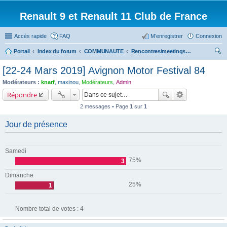
Renault 9 et Renault 11 Club de France
Accès rapide
FAQ
M’enregistrer
Connexion
Portail
Index du forum
COMMUNAUTE
Rencontres/meetings effectués
ec
[22-24 Mars 2019] Avignon Motor Festival 84
her
Modérateurs :
knarf
,
maxinou
,
Modérateurs
,
Admin
ch
Répondre
er
2 messages • Page
1
sur
1
Jour de présence
Samedi
75%
3
Dimanche
25%
1
Nombre total de votes :
4