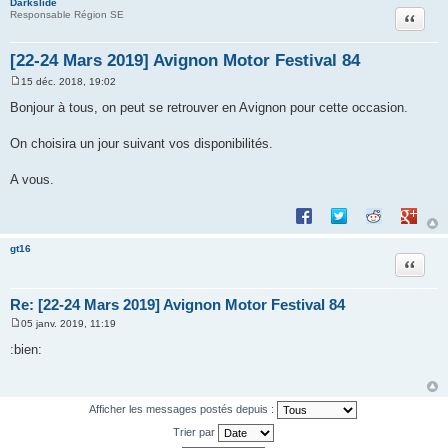
Darkslide
Citation
Responsable Région SE
[22-24 Mars 2019] Avignon Motor Festival 84
15 déc. 2018, 19:02
M
e
Bonjour à tous, on peut se retrouver en Avignon pour cette occasion.
s
s
a
On choisira un jour suivant vos disponibilités.
g
e
A vous.
Partager sur Facebook
Partager sur Twitte
Partager sur 
Partage
gt16
Citation
Re: [22-24 Mars 2019] Avignon Motor Festival 84
05 janv. 2019, 11:19
M
e
:bien:
s
s
a
g
e
Afficher les messages postés depuis :
Trier par