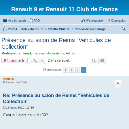
Renault 9 et Renault 11 Club de France
Accès rapide
FAQ
M’enregistrer
Connexion
Portail
Index du forum
COMMUNAUTE
Rencontres/meetings effectués
ec
Présence au salon de Reims "Vehicules de
her
Collection"
ch
Modérateurs :
knarf
,
maxinou
,
Modérateurs
,
Admin
er
Répondre
32 messages
1
2
3
Moriarty
Citation
Président du Club
Re: Présence au salon de Reims "Vehicules de
Collection"
18 mars 2010, 16:36
M
e
C'est qui alors celui du 59?
s
s
a
g