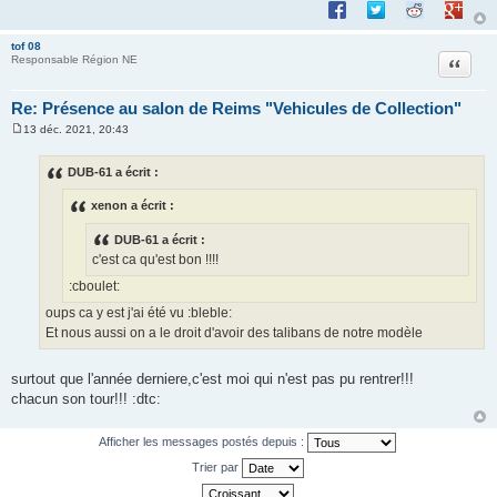
Partager sur Facebook
Partager sur Twitte
Partager sur 
Partage
e
tof 08
Citation
Responsable Région NE
Re: Présence au salon de Reims "Vehicules de Collection"
13 déc. 2021, 20:43
M
e
s
DUB-61 a écrit :
s
a
xenon a écrit :
g
e
DUB-61 a écrit :
c'est ca qu'est bon !!!!
:cboulet:
oups ca y est j'ai été vu :bleble:
Et nous aussi on a le droit d'avoir des talibans de notre modèle
surtout que l'année derniere,c'est moi qui n'est pas pu rentrer!!!
chacun son tour!!! :dtc:
Afficher les messages postés depuis :
Trier par