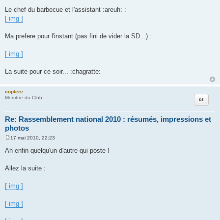
Le chef du barbecue et l'assistant :areuh: :
[ img ]
Ma prefere pour l'instant (pas fini de vider la SD...) :
[ img ]
La suite pour ce soir... :chagratte:
coptere
Citation
Membre du Club
Re: Rassemblement national 2010 : résumés, impressions et
photos
17 mai 2010, 22:23
M
e
Ah enfin quelqu'un d'autre qui poste !
s
s
a
Allez la suite :
g
e
[ img ]
[ img ]