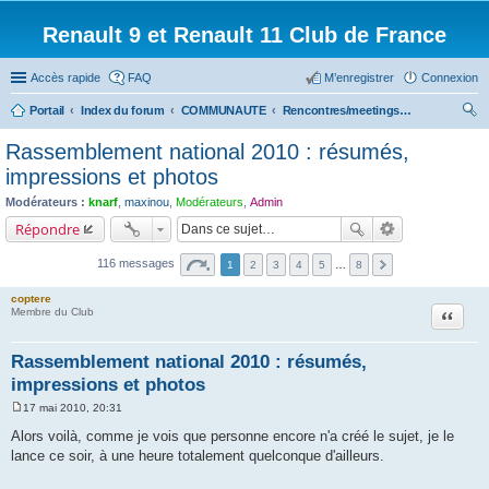
Renault 9 et Renault 11 Club de France
Accès rapide
FAQ
M’enregistrer
Connexion
Portail
Index du forum
COMMUNAUTE
Rencontres/meetings effectués
ec
Rassemblement national 2010 : résumés,
her
impressions et photos
ch
Modérateurs :
knarf
,
maxinou
,
Modérateurs
,
Admin
er
Répondre
116 messages
1
2
3
4
5
…
8
coptere
Citation
Membre du Club
Rassemblement national 2010 : résumés,
impressions et photos
17 mai 2010, 20:31
M
e
Alors voilà, comme je vois que personne encore n'a créé le sujet, je le
s
lance ce soir, à une heure totalement quelconque d'ailleurs.
s
a
g