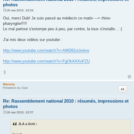
photos
18 mai 2010, 10:54
M
e
Oui, merci Dub! Je suis passé au médecin ce matin ---> rhino-
s
pharyngite!!!!!
s
a
Le mal partout s'estompe peu à peu, par contre, la toux s'installe... :(
g
e
J'ai mis deux vidéos sur youtube :
http://www.youtube.com/watch?v=AMD82uUsdvw
http://www.youtube.com/watch?v=FgOkAAXoFZU
:)
Moriarty
Citation
Président du Club
Re: Rassemblement national 2010 : résumés, impressions et
photos
18 mai 2010, 10:57
M
e
s
JLA a écrit :
s
a
g