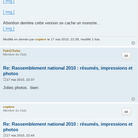
[ img ]
[ img ]
Attention derrière cette version se cache un monstre...
[ img ]
Modifié en dernier par
coptere
le 17 mai 2010, 22:38, modifié 1 fois.
Fab11Turbo
Citation
Membre du Club
Re: Rassemblement national 2010 : résumés, impressions et
photos
17 mai 2010, 22:37
M
e
Jolies photos. :bien:
s
s
a
g
e
coptere
Citation
Membre du Club
Re: Rassemblement national 2010 : résumés, impressions et
photos
17 mai 2010, 22:44