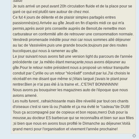
Salut!
e
Je suis arrivé un peut avant 20h circulation fluide et de la place pour se
garé ce qui est plutôt rare autour de chez moi.
Ce fut 4 jours de détente et de plaisir simples partagés entres
passionnés(es).Arrivée au gîte Jeudi en fin d'après midi ce qui m'a
permis,après avoir pris conseille auprès de Benoit,de remettre mon
carburateur en conformité afin de retrouver une consommation normale.
Vendredi promenade inédite pour moi car nous sommes allé déjeuner
au lac de Vassivière,puis une grande boucle,toujours par des routes
bucoliques,qui nous à ramener au gîte.
Le jour suivant nous avons fait une version light du parcours de l'année
précédente car ,la météo étant menaçante,nous avons déjeuner au
gîte.Pour le retour notre président nous a proposé un retour tranquille
conduit par Cyrille ou un retour "récréatif" conduit par lui.J'ai choisis le
récréatif en me disant que même si j'étais largué j'avais le plant pour
rentrer.Bien je n'ai pas été à la traine et...C'ETAIT BONNNNNN!
Nous avons pu bouquiner les magazines auto de l'époque que nous
avions amené.
Les nuits furent...rafraichissante mais être réveillé par tout ces chants
d'oiseaux c'est si rare là ou j'habite et ça ma évité le "cadeau"de DUB!
Tous ça accompagné par de copieux et bon repas,merci Dub pour la
mousse,au docteur ES barbecue qui se reconnaîtra et bien sur aux filles
;si bien que nous en avons tous profité le Dimanche au déjeuner.Voilà
grand merci pour l'organisation et vivement l'année prochaine!