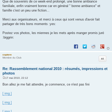
Que de souvenirs de ce week-end prolongé, une bonne ambiance
e
familiale, enfin vraiment bonne car en général " bonne ambiance" et
famille c'est un peu une fiction...
Merci aux organisateurs, et merci à ceux qui sont venus d'avoir fait
partager de très bons moments :yes:
Postez vos photos, les miennes je les mets après manger promis juré
:biggrin:
Partager sur Facebook
Partager sur Twitte
Partager sur 
Partage
coptere
Citation
Membre du Club
Re: Rassemblement national 2010 : résumés, impressions et
photos
17 mai 2010, 22:12
M
e
Bon allez je me fait attendre, je commence, ce n'est pas fini
s
s
a
[ img ]
g
e
[ img ]
[ img ]