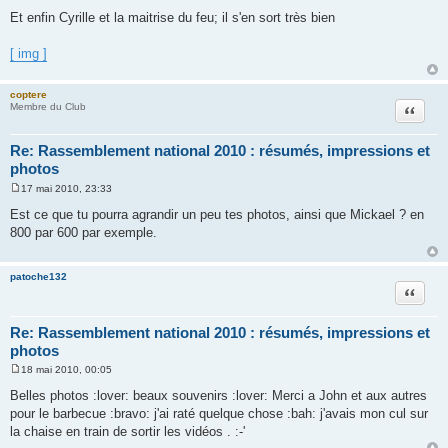
M
e
Et enfin Cyrille et la maitrise du feu; il s'en sort très bien
s
s
a
[ img ]
g
e
coptere
Citation
Membre du Club
Re: Rassemblement national 2010 : résumés, impressions et
photos
17 mai 2010, 23:33
M
e
Est ce que tu pourra agrandir un peu tes photos, ainsi que Mickael ? en
s
800 par 600 par exemple.
s
a
g
e
patoche132
Citation
Re: Rassemblement national 2010 : résumés, impressions et
photos
18 mai 2010, 00:05
M
e
Belles photos :lover: beaux souvenirs :lover: Merci a John et aux autres
s
pour le barbecue :bravo: j'ai raté quelque chose :bah: j'avais mon cul sur
s
a
la chaise en train de sortir les vidéos . :-'
g