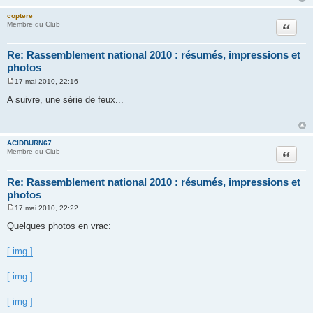
coptere
Citation
Membre du Club
Re: Rassemblement national 2010 : résumés, impressions et
photos
17 mai 2010, 22:16
M
e
A suivre, une série de feux...
s
s
a
g
e
ACIDBURN67
Citation
Membre du Club
Re: Rassemblement national 2010 : résumés, impressions et
photos
17 mai 2010, 22:22
M
e
Quelques photos en vrac:
s
s
a
[ img ]
g
e
[ img ]
[ img ]