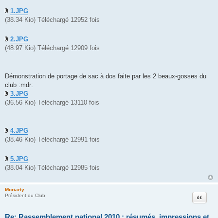
s
a
1.JPG
g
(38.34 Kio) Téléchargé 12952 fois
e
2.JPG
(48.97 Kio) Téléchargé 12909 fois
Démonstration de portage de sac à dos faite par les 2 beaux-gosses du
club :mdr:
3.JPG
(36.56 Kio) Téléchargé 13110 fois
4.JPG
(38.46 Kio) Téléchargé 12991 fois
5.JPG
(38.04 Kio) Téléchargé 12985 fois
Moriarty
Citation
Président du Club
Re: Rassemblement national 2010 : résumés, impressions et