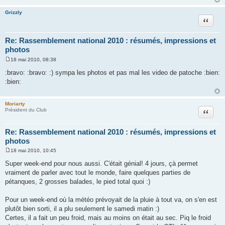
e
Grizzly
Citation
Re: Rassemblement national 2010 : résumés, impressions et
photos
18 mai 2010, 08:38
M
e
:bravo: :bravo: :) sympa les photos et pas mal les video de patoche :bien:
s
:bien:
s
a
g
e
Moriarty
Citation
Président du Club
Re: Rassemblement national 2010 : résumés, impressions et
photos
18 mai 2010, 10:45
M
e
Super week-end pour nous aussi. C'était génial! 4 jours, çà permet
s
vraiment de parler avec tout le monde, faire quelques parties de
s
a
pétanques, 2 grosses balades, le pied total quoi :)
g
e
Pour un week-end où la météo prévoyait de la pluie à tout va, on s'en est
plutôt bien sorti, il a plu seulement le samedi matin :)
Certes, il a fait un peu froid, mais au moins on était au sec. Piq le froid