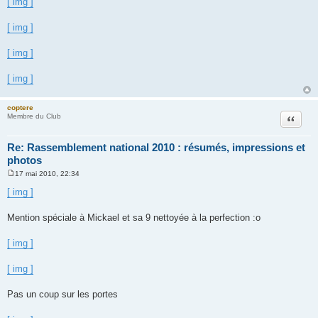
[ img ]
[ img ]
[ img ]
[ img ]
coptere
Citation
Membre du Club
Re: Rassemblement national 2010 : résumés, impressions et
photos
17 mai 2010, 22:34
M
e
[ img ]
s
s
a
Mention spéciale à Mickael et sa 9 nettoyée à la perfection :o
g
e
[ img ]
[ img ]
Pas un coup sur les portes