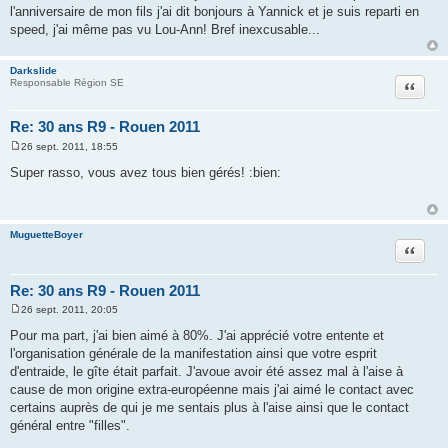
l'anniversaire de mon fils j'ai dit bonjours à Yannick et je suis reparti en
speed, j'ai même pas vu Lou-Ann! Bref inexcusable...
Darkslide
Citation
Responsable Région SE
Re: 30 ans R9 - Rouen 2011
26 sept. 2011, 18:55
M
e
Super rasso, vous avez tous bien gérés! :bien:
s
s
a
g
e
MuguetteBoyer
Citation
Re: 30 ans R9 - Rouen 2011
26 sept. 2011, 20:05
M
e
Pour ma part, j'ai bien aimé à 80%. J'ai apprécié votre entente et
s
l'organisation générale de la manifestation ainsi que votre esprit
s
a
d'entraide, le gîte était parfait. J'avoue avoir été assez mal à l'aise à
g
cause de mon origine extra-européenne mais j'ai aimé le contact avec
e
certains auprès de qui je me sentais plus à l'aise ainsi que le contact
général entre "filles".