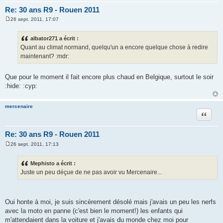
Re: 30 ans R9 - Rouen 2011
26 sept. 2011, 17:07
M
e
s
albator271 a écrit :
s
Quant au climat normand, quelqu'un a encore quelque chose à redire
a
g
maintenant? :mdr:
e
Que pour le moment il fait encore plus chaud en Belgique, surtout le soir
:hide: :cyp:
mercenaire
Citation
Re: 30 ans R9 - Rouen 2011
26 sept. 2011, 17:13
M
e
s
Mephisto a écrit :
s
Juste un peu déçue de ne pas avoir vu Mercenaire...
a
g
e
Oui honte à moi, je suis sincèrement désolé mais j'avais un peu les nerfs
avec la moto en panne (c'est bien le moment!) les enfants qui
m'attendaient dans la voiture et j'avais du monde chez moi pour