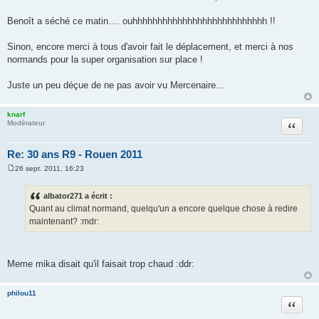
g
e
Benoît a séché ce matin.... ouhhhhhhhhhhhhhhhhhhhhhhhhhhh !!
Sinon, encore merci à tous d'avoir fait le déplacement, et merci à nos
normands pour la super organisation sur place !
Juste un peu déçue de ne pas avoir vu Mercenaire...
knarf
Citation
Modérateur
Re: 30 ans R9 - Rouen 2011
26 sept. 2011, 16:23
M
e
s
albator271 a écrit :
s
Quant au climat normand, quelqu'un a encore quelque chose à redire
a
g
maintenant? :mdr:
e
Meme mika disait qu'il faisait trop chaud :ddr:
philou11
Citation