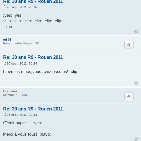
Re: 30 ans R9 - Rouen 2011
26 sept. 2011, 20:16
M
e
:yes: :yes:
s
:clip: :clip: :clip: :clip: :clip: :clip:
s
a
:bien:
g
e
tof 08
Citation
Responsable Région NE
Re: 30 ans R9 - Rouen 2011
26 sept. 2011, 20:24
M
e
bravo les mecs,vous avez assurés! :clip:
s
s
a
g
e
Gladiator
Citation
Membre du Club
Re: 30 ans R9 - Rouen 2011
26 sept. 2011, 20:34
M
e
C'était super..... :yes:
s
s
a
Merci à vous tous! :bravo:
g
e