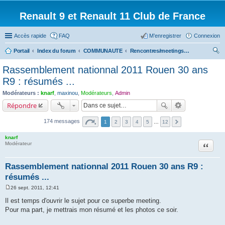
Renault 9 et Renault 11 Club de France
Accès rapide
FAQ
M’enregistrer
Connexion
Portail
Index du forum
COMMUNAUTE
Rencontres/meetings effectués
ec
Rassemblement nationnal 2011 Rouen 30 ans
her
R9 : résumés ...
ch
Modérateurs :
knarf
,
maxinou
,
Modérateurs
,
Admin
er
Répondre
174 messages
1
2
3
4
5
…
12
knarf
Citation
Modérateur
Rassemblement nationnal 2011 Rouen 30 ans R9 :
résumés ...
26 sept. 2011, 12:41
M
e
Il est temps d'ouvrir le sujet pour ce superbe meeting.
s
Pour ma part, je mettrais mon résumé et les photos ce soir.
s
a
g