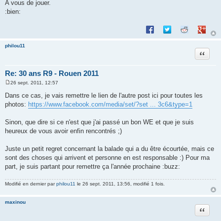
A vous de jouer.
e
:bien:
Partager sur Facebook
Partager sur Twitte
Partager sur 
Partage
philou11
Citation
Re: 30 ans R9 - Rouen 2011
26 sept. 2011, 12:57
M
e
Dans ce cas, je vais remettre le lien de l'autre post ici pour toutes les
s
photos:
https://www.facebook.com/media/set/?set ... 3c6&type=1
s
a
g
Sinon, que dire si ce n'est que j'ai passé un bon WE et que je suis
e
heureux de vous avoir enfin rencontrés ;)
Juste un petit regret concernant la balade qui a du être écourtée, mais ce
sont des choses qui arrivent et personne en est responsable :) Pour ma
part, je suis partant pour remettre ça l'année prochaine :buzz:
Modifié en dernier par
philou11
le 26 sept. 2011, 13:56, modifié 1 fois.
maxinou
Citation