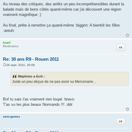
Au niveau des critiques, des arrêts un peu incompréhensibles durant la
balade mais de bons côtés quand-même car j'ai découvert une région
vraiment magnifique :)
Au final, prête à remettre ça quand-même :biggrin: A bientôt les filles
:areuh:
knarf
Citation
Modérateur
Re: 30 ans R9 - Rouen 2011
26 sept. 2011, 20:09
M
e
s
Mephisto a écrit :
s
Juste un peu déçue de ne pas avoir vu Mercenaire...
a
g
e
Bof tu sais t'as vraiment rien loupé :bravo:
T'as vu les plus beaux Normands !!! :ddr:
xtrm-games
Citation