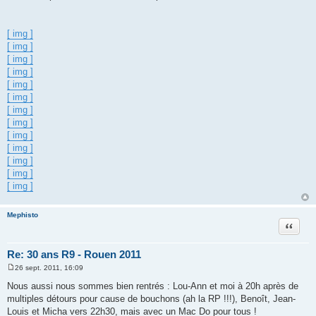
s
s
a
g
[ img ]
e
[ img ]
[ img ]
[ img ]
[ img ]
[ img ]
[ img ]
[ img ]
[ img ]
[ img ]
[ img ]
[ img ]
[ img ]
Mephisto
Citation
Re: 30 ans R9 - Rouen 2011
26 sept. 2011, 16:09
M
e
Nous aussi nous sommes bien rentrés : Lou-Ann et moi à 20h après de
s
multiples détours pour cause de bouchons (ah la RP !!!), Benoît, Jean-
s
a
Louis et Micha vers 22h30, mais avec un Mac Do pour tous !