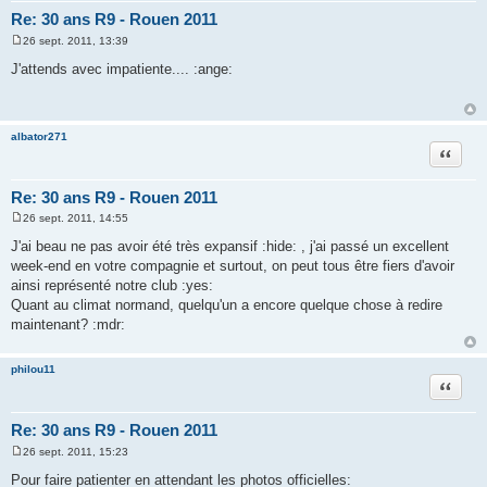
Re: 30 ans R9 - Rouen 2011
26 sept. 2011, 13:39
M
e
J'attends avec impatiente.... :ange:
s
s
a
g
e
albator271
Citation
Re: 30 ans R9 - Rouen 2011
26 sept. 2011, 14:55
M
e
J'ai beau ne pas avoir été très expansif :hide: , j'ai passé un excellent
s
week-end en votre compagnie et surtout, on peut tous être fiers d'avoir
s
a
ainsi représenté notre club :yes:
g
Quant au climat normand, quelqu'un a encore quelque chose à redire
e
maintenant? :mdr:
philou11
Citation
Re: 30 ans R9 - Rouen 2011
26 sept. 2011, 15:23
M
e
Pour faire patienter en attendant les photos officielles: