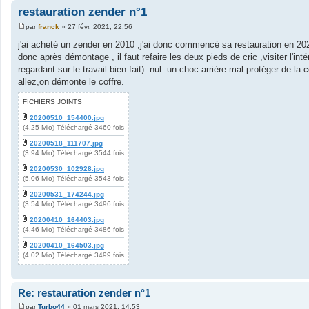
restauration zender n°1
par
franck
»
27 févr. 2021, 22:56
M
e
j'ai acheté un zender en 2010 ,j'ai donc commencé sa restauration en 202
s
donc après démontage , il faut refaire les deux pieds de cric ,visiter l'in
s
a
regardant sur le travail bien fait) :nul: un choc arrière mal protéger de la c
g
allez,on démonte le coffre.
e
FICHIERS JOINTS
20200510_154400.jpg
(4.25 Mio) Téléchargé 3460 fois
20200518_111707.jpg
(3.94 Mio) Téléchargé 3544 fois
20200530_102928.jpg
(5.06 Mio) Téléchargé 3543 fois
20200531_174244.jpg
(3.54 Mio) Téléchargé 3496 fois
20200410_164403.jpg
(4.46 Mio) Téléchargé 3486 fois
20200410_164503.jpg
(4.02 Mio) Téléchargé 3499 fois
Re: restauration zender n°1
par
Turbo44
»
01 mars 2021, 14:53