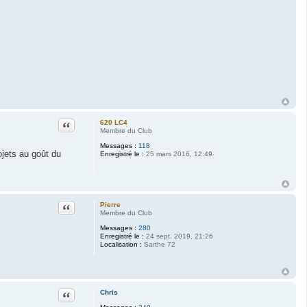
Citation
620 LC4
Membre du Club
Messages :
118
ojets au goût du
Enregistré le :
25 mars 2016, 12:49
Citation
Pierre
Membre du Club
Messages :
280
Enregistré le :
24 sept. 2019, 21:26
Localisation :
Sarthe 72
Citation
Chris