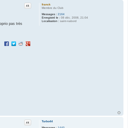
Citation
franck
Membre du Club
Messages :
2164
Enregistré le :
08 déc. 2008, 21:04
Localisation :
saint-nabord
oprio pas très
Partager sur Facebook
Partager sur Twitter
Partager sur Reddit
Partager sur Google+
Citation
Turbo44
Messages :
1440