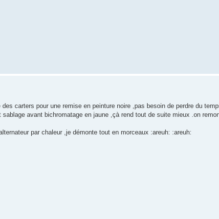
age des carters pour une remise en peinture noire ,pas besoin de perdre du te
it sablage avant bichromatage en jaune ,çà rend tout de suite mieux .on remon
lternateur par chaleur ,je démonte tout en morceaux :areuh: :areuh: