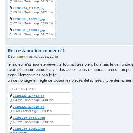
(3.16 Mio) Téléchargé 3415 fois
20200826_111352.jpg
(3.83 Mio) Téléchargé 3471 fois
20200901_180255.jpg
(3.87 Mio) Téléchargé 3550 fois
20200901_180602.jpg
(4.15 Mio) Téléchargé 3427 fois
Re: restauration zender n°1
par
franck
»
01 mars 2021, 19:46
M
e
le moteur n'as pas été ouvert ,il tournait très bien. hors mis le démont
s
avoir démonter toutes les vis, les accessoires et autres merdes , un pet
s
a
tranquillement y as pas le feu .
g
un démontage en règle de toutes les pièces détachées , type démarreur a
e
FICHIERS JOINTS
20201122_114753.jpg
(4.03 Mio) Téléchargé 3438 fois
20201122_114818.jpg
(4.9 Mio) Téléchargé 3386 fois
20201219_145436.jpg
(5.01 Mio) Téléchargé 3398 fois
20201219_160520.jpg
façon puzzle.