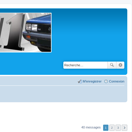
M’enregistrer
Connexion
40 messages
1
2
3