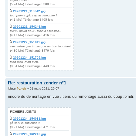
(5.94 Mio) Téléchargé 3389 fois
20201221_115342.jpg
tout propre ,plus qu'as remonter !
(4.1 Mio) Téléchargé 3495 fois
20201221_154246.jpg
mieux qu'un neuf , mais d'occasion..
(4.17 Mio) Téléchargé 3416 fois
20201222_151811.jpg
c'est mieux ,mais manque un truc important.
(4.39 Mio) Téléchargé 3476 fois
20201224_151705.jpg
mon dieu ,mon dieu.
(3.84 Mio) Téléchargé 3443 fois
Re: restauration zender n°1
par
franck
»
01 mars 2021, 20:07
M
e
encore du démontage en vue , tiens du remontage aussi du coup :bmdr: :
s
s
a
g
FICHIERS JOINTS
e
20201224_154031.jpg
çà sent la sableuse !!
(3.91 Mio) Téléchargé 3471 fois
20201226_162216.jpg