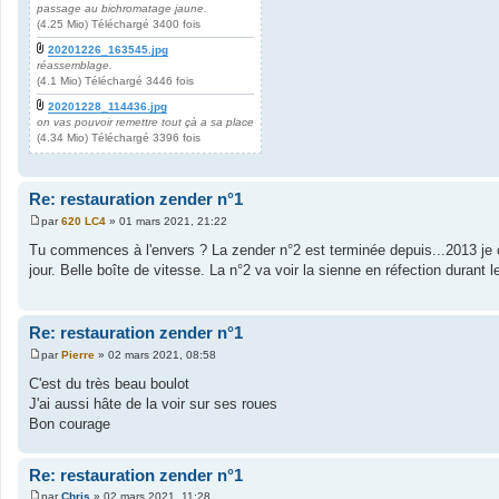
passage au bichromatage jaune.
(4.25 Mio) Téléchargé 3400 fois
20201226_163545.jpg
réassemblage.
(4.1 Mio) Téléchargé 3446 fois
20201228_114436.jpg
on vas pouvoir remettre tout çà a sa place
(4.34 Mio) Téléchargé 3396 fois
Re: restauration zender n°1
par
620 LC4
»
01 mars 2021, 21:22
M
e
Tu commences à l'envers ? La zender n°2 est terminée depuis...2013 je c
s
jour. Belle boîte de vitesse. La n°2 va voir la sienne en réfection durant 
s
a
g
e
Re: restauration zender n°1
par
Pierre
»
02 mars 2021, 08:58
M
e
C'est du très beau boulot
s
J'ai aussi hâte de la voir sur ses roues
s
a
Bon courage
g
e
Re: restauration zender n°1
par
Chris
»
02 mars 2021, 11:28