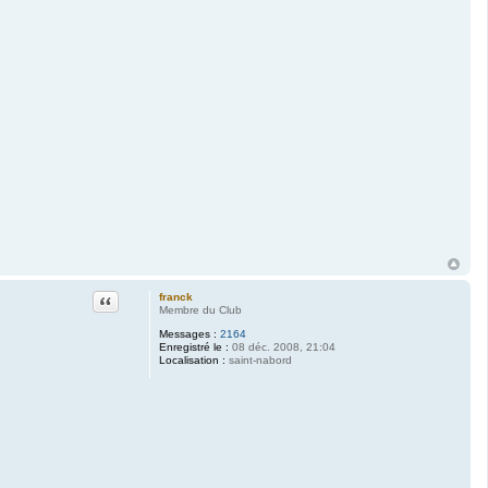
Citation
franck
Membre du Club
Messages :
2164
Enregistré le :
08 déc. 2008, 21:04
Localisation :
saint-nabord