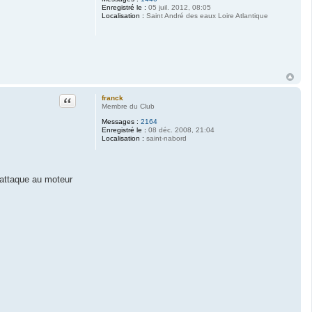
Enregistré le :
05 juil. 2012, 08:05
Localisation :
Saint André des eaux Loire Atlantique
Citation
franck
Membre du Club
Messages :
2164
Enregistré le :
08 déc. 2008, 21:04
Localisation :
saint-nabord
m'attaque au moteur