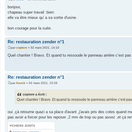
M
e
bonjour,
s
chapeau super travail :bien:
s
a
elle va être mieux qu' a sa sortie d'usine .
g
e
bon courage pour la suite .
Re: restauration zender n°1
par
coptere
»
02 mars 2021, 14:10
M
e
Quel chantier ! Bravo. Et quand tu ressoude le panneau arrière c’est pas t
s
s
a
g
e
Re: restauration zender n°1
par
franck
»
02 mars 2021, 15:26
M
e
s
coptere a écrit :
s
Quel chantier ! Bravo. Et quand tu ressoude le panneau arrière c’est pas t
a
g
e
oui ,çà retourne quazi a sa place d'avant ,j'avais pris des cotes quand me
pas avoir a forcer pour les reposer ,2 mm de trop ou pas assez ,et çà ren
FICHIERS JOINTS