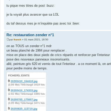
M
e
tu pique mes titres de post :buzz:
s
s
a
je la voyait plus avancer que sa LOL
g
e
du taf dessus mes je m’inquiète pas avec toi :bien:
Re: restauration zender n°1
par
franck
»
01 mars 2021, 18:50
M
e
on as TOUS un zender n°1 mdr
s
un beau planché de 1984 pour remplacer .
s
a
mise en place des deux pieds de crics réparés et renforcer par l'interieur
g
pose des nouveaux panneaux insonorisants.
e
allé, peinture gris 620 et vernis de tout l'interieur . a ce moment là, on a
pour perdre moins de temps.
FICHIERS JOINTS
20200410_164418.jpg
(3.99 Mio) Téléchargé 3418 fois
20200410_174333.jpg
(2.92 Mio) Téléchargé 3385 fois
20200705_175607.jpg
(3.95 Mio) Téléchargé 3471 fois
20200825_113719.jpg