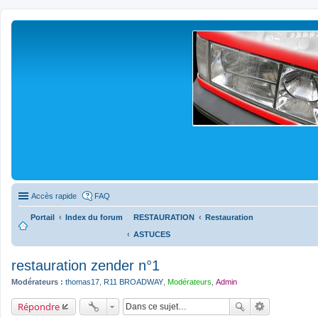
Accès rapide
FAQ
Portail
Index du forum
RESTAURATION
Restauration
ASTUCES
restauration zender n°1
Modérateurs :
thomas17
,
R11 BROADWAY
,
Modérateurs
,
Admin
Répondre