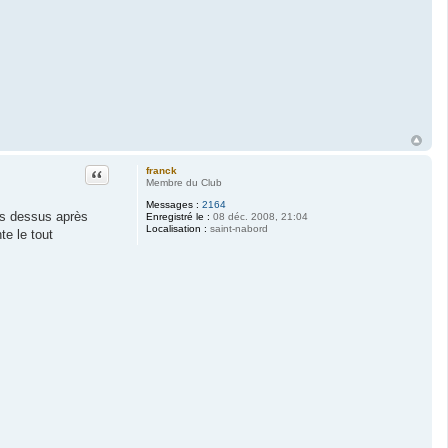
Citation
franck
Membre du Club
Messages :
2164
mps dessus après
Enregistré le :
08 déc. 2008, 21:04
Localisation :
saint-nabord
te le tout