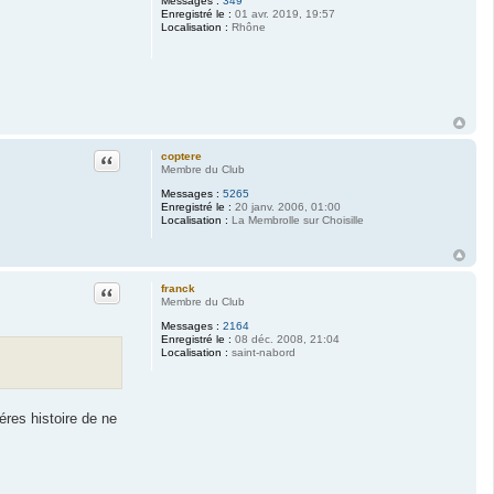
Messages :
349
Enregistré le :
01 avr. 2019, 19:57
Localisation :
Rhône
Citation
coptere
Membre du Club
Messages :
5265
Enregistré le :
20 janv. 2006, 01:00
Localisation :
La Membrolle sur Choisille
Citation
franck
Membre du Club
Messages :
2164
Enregistré le :
08 déc. 2008, 21:04
Localisation :
saint-nabord
éres histoire de ne