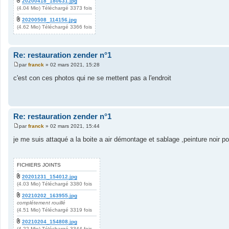
20200418_180631.jpg
(4.04 Mio) Téléchargé 3373 fois
20200508_114156.jpg
(4.62 Mio) Téléchargé 3366 fois
Re: restauration zender n°1
par
franck
»
02 mars 2021, 15:28
M
e
c'est con ces photos qui ne se mettent pas a l'endroit
s
s
a
g
e
Re: restauration zender n°1
par
franck
»
02 mars 2021, 15:44
M
e
je me suis attaqué a la boite a air démontage et sablage ,peinture noir 
s
s
a
g
FICHIERS JOINTS
e
20201231_154012.jpg
(4.03 Mio) Téléchargé 3380 fois
20210202_163955.jpg
complétement rouillé
(4.51 Mio) Téléchargé 3319 fois
20210204_154808.jpg
(4.22 Mio) Téléchargé 3344 fois