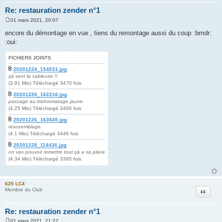
Re: restauration zender n°1
01 mars 2021, 20:07
M
e
encore du démontage en vue , tiens du remontage aussi du coup :bmdr:
s
:oui:
s
a
g
FICHIERS JOINTS
e
20201224_154031.jpg
çà sent la sableuse !!
(3.91 Mio) Téléchargé 3470 fois
20201226_162216.jpg
passage au bichromatage jaune.
(4.25 Mio) Téléchargé 3400 fois
20201226_163545.jpg
réassemblage.
(4.1 Mio) Téléchargé 3446 fois
20201228_114436.jpg
on vas pouvoir remettre tout çà a sa place
(4.34 Mio) Téléchargé 3395 fois
620 LC4
Citation
Membre du Club
Re: restauration zender n°1
01 mars 2021, 21:22