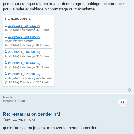
e
je me suis attaqué a la boite a air démontage et sablage ,peinture noir
s
pour la boite et sablage bichromatage du mécanisme.
s
a
g
FICHIERS JOINTS
e
20201231_154012.jpg
(4.03 Mio) Téléchargé 3380 fois
20210202_163955.jpg
complétement rouillé
(4.51 Mio) Téléchargé 3319 fois
20210204_154808.jpg
(4.22 Mio) Téléchargé 3342 fois
20210204_162444.jpg
(4.25 Mio) Téléchargé 3334 fois
20210204_170016.jpg
voilà ,elle fonctionne parfaitement
(3.89 Mio) Téléchargé 3358 fois
franck
Citation
Membre du Club
Re: restauration zender n°1
02 mars 2021, 15:44
M
e
quelqu'un sait ou je peux retrouver le meme autocollant
s
s