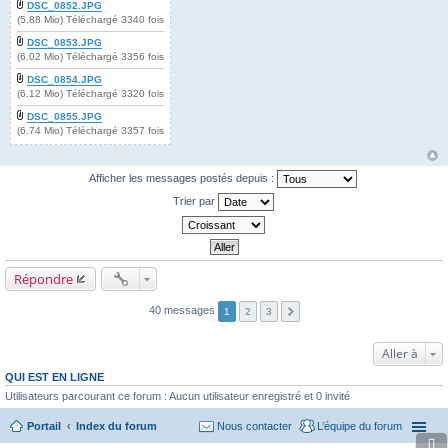
DSC_0852.JPG
(5.88 Mio) Téléchargé 3340 fois
DSC_0853.JPG
(6.02 Mio) Téléchargé 3356 fois
DSC_0854.JPG
(6.12 Mio) Téléchargé 3320 fois
DSC_0855.JPG
(6.74 Mio) Téléchargé 3357 fois
Afficher les messages postés depuis :
Trier par
Répondre
40 messages
1
2
3
Aller à
QUI EST EN LIGNE
Utilisateurs parcourant ce forum : Aucun utilisateur enregistré et 0 invité
Portail
Index du forum
Nous contacter
L’équipe du forum