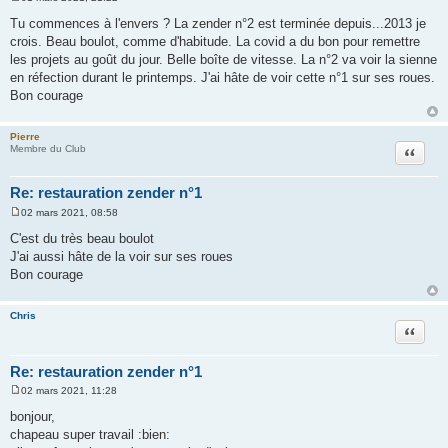
M
e
Tu commences à l'envers ? La zender n°2 est terminée depuis...2013 je
s
crois. Beau boulot, comme d'habitude. La covid a du bon pour remettre
s
a
les projets au goût du jour. Belle boîte de vitesse. La n°2 va voir la sienne
g
en réfection durant le printemps. J'ai hâte de voir cette n°1 sur ses roues.
e
Bon courage
Pierre
Citation
Membre du Club
Re: restauration zender n°1
02 mars 2021, 08:58
M
e
C'est du très beau boulot
s
J'ai aussi hâte de la voir sur ses roues
s
a
Bon courage
g
e
Chris
Citation
Re: restauration zender n°1
02 mars 2021, 11:28
M
e
bonjour,
s
chapeau super travail :bien:
s
a