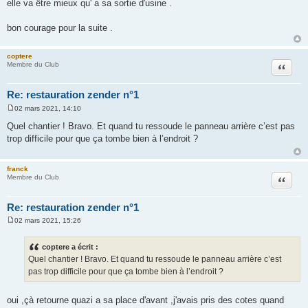
elle va être mieux qu' a sa sortie d'usine .
g
e
bon courage pour la suite .
coptere
Citation
Membre du Club
Re: restauration zender n°1
02 mars 2021, 14:10
M
e
Quel chantier ! Bravo. Et quand tu ressoude le panneau arrière c’est pas
s
trop difficile pour que ça tombe bien à l’endroit ?
s
a
g
e
franck
Citation
Membre du Club
Re: restauration zender n°1
02 mars 2021, 15:26
M
e
s
coptere a écrit :
s
Quel chantier ! Bravo. Et quand tu ressoude le panneau arrière c’est
a
g
pas trop difficile pour que ça tombe bien à l’endroit ?
e
oui ,çà retourne quazi a sa place d'avant ,j'avais pris des cotes quand