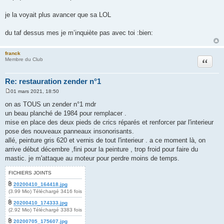
s
s
a
je la voyait plus avancer que sa LOL
g
e
du taf dessus mes je m’inquiète pas avec toi :bien:
franck
Citation
Membre du Club
Re: restauration zender n°1
01 mars 2021, 18:50
M
e
on as TOUS un zender n°1 mdr
s
un beau planché de 1984 pour remplacer .
s
a
mise en place des deux pieds de crics réparés et renforcer par l'interieur
g
pose des nouveaux panneaux insonorisants.
e
allé, peinture gris 620 et vernis de tout l'interieur . a ce moment là, on
arrive début décembre ,fini pour la peinture , trop froid pour faire du
mastic. je m'attaque au moteur pour perdre moins de temps.
FICHIERS JOINTS
20200410_164418.jpg
(3.99 Mio) Téléchargé 3416 fois
20200410_174333.jpg
(2.92 Mio) Téléchargé 3383 fois
20200705_175607.jpg