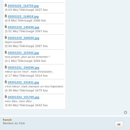
20201122_114753.jpg
(4.03 Mio) Téléchargé 3437 fois
20201122_114818.jpg
(4.9 Mio) Téléchargé 3386 fois
20201219_145436.jpg
(5.01 Mio) Téléchargé 3397 fois
20201219_160520.jpg
façon puzzle.
(5.94 Mio) Téléchargé 3387 fois
20201221_115342.jpg
tout propre ,plus qu'as remonter !
(4.1 Mio) Téléchargé 3494 fois
20201221_154246.jpg
mieux qu'un neuf , mais d'occasion..
(4.17 Mio) Téléchargé 3414 fois
20201222_151811.jpg
c'est mieux ,mais manque un truc important.
(4.39 Mio) Téléchargé 3475 fois
20201224_151705.jpg
mon dieu ,mon dieu.
(3.84 Mio) Téléchargé 3442 fois
franck
Citation
Membre du Club