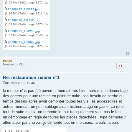
(3.95 Mio) Téléchargé 3471 fois
20200825_113719.jpg
(3.16 Mio) Téléchargé 3412 fois
20200826_111352.jpg
(3.83 Mio) Téléchargé 3470 fois
20200901_180255.jpg
(3.87 Mio) Téléchargé 3548 fois
20200901_180602.jpg
(4.15 Mio) Téléchargé 3426 fois
franck
Citation
Membre du Club
Re: restauration zender n°1
01 mars 2021, 19:46
M
e
le moteur n'as pas été ouvert ,il tournait très bien. hors mis le démontage
s
des carters pour une remise en peinture noire ,pas besoin de perdre du
s
a
temps dessus après avoir démonter toutes les vis, les accessoires et
g
autres merdes , un petit sablage avant bichromatage en jaune ,çà rend
e
tout de suite mieux .on remonte le tout tranquillement y as pas le feu .
un démontage en règle de toutes les pièces détachées , type démarreur
alternateur par chaleur ,je démonte tout en morceaux :areuh: :areuh:
FICHIERS JOINTS