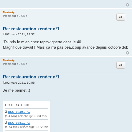
a
g
e
Moriarty
Citation
Président du Club
Re: restauration zender n°1
02 mars 2021, 19:52
M
e
J'ai pris le mien chez reprovignette dans le 40.
s
Magnifique travail ! Mais ça n'a pas beaucoup avancé depuis octobre :lol:
s
a
g
e
Moriarty
Citation
Président du Club
Re: restauration zender n°1
02 mars 2021, 19:55
M
e
Je me permet ;)
s
s
a
g
FICHIERS JOINTS
e
DSC_0849.JPG
(5.4 Mio) Téléchargé 3333 fois
DSC_0851.JPG
(5.74 Mio) Téléchargé 3272 fois