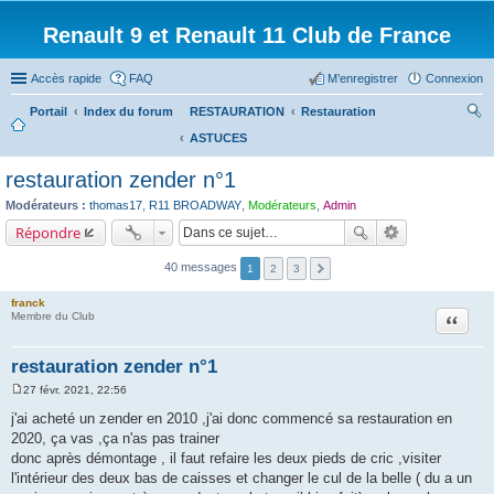
Renault 9 et Renault 11 Club de France
Accès rapide
FAQ
M’enregistrer
Connexion
Portail
Index du forum
RESTAURATION
Restauration
ASTUCES
ec
her
restauration zender n°1
ch
Modérateurs :
thomas17
,
R11 BROADWAY
,
Modérateurs
,
Admin
er
Répondre
40 messages
1
2
3
franck
Citation
Membre du Club
restauration zender n°1
27 févr. 2021, 22:56
M
e
j'ai acheté un zender en 2010 ,j'ai donc commencé sa restauration en
s
2020, ça vas ,ça n'as pas trainer
s
a
donc après démontage , il faut refaire les deux pieds de cric ,visiter
g
l'intérieur des deux bas de caisses et changer le cul de la belle ( du a un
e