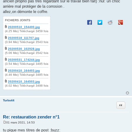
ancien proprio pas très regardant sur le travail bien fait) :nul: un choc
arrière mal protéger de la corrosion .
allez,on démonte le coffre.
FICHIERS JOINTS
Partager sur Facebook
Partager sur Twitte
Partager sur 
Partage
20200510_154400.jpg
(4.25 Mio) Téléchargé 3459 fois
20200518_111707.jpg
(3.94 Mio) Téléchargé 3543 fois
20200530_102928.jpg
(5.06 Mio) Téléchargé 3542 fois
20200531_174244.jpg
(3.54 Mio) Téléchargé 3495 fois
20200410_164403.jpg
(4.46 Mio) Téléchargé 3485 fois
20200410_164503.jpg
(4.02 Mio) Téléchargé 3498 fois
Turbo44
Citation
Re: restauration zender n°1
01 mars 2021, 14:53
M
e
tu pique mes titres de post :buzz: