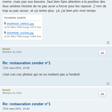
meme ,mais pas eus besoins ,faut bien faire attention a la position des
feux arriéres histoire de ne pas avoir a forcer pour les reposer ,2 mm de
trop ou pas assez ,et çà rentre plus. çà ,j'ai bien pris mon temps
FICHIERS JOINTS
20200418_180631.jpg
(4.04 Mio) Téléchargé 3372 fois
20200508_114156.jpg
(4.62 Mio) Téléchargé 3366 fois
franck
Citation
Membre du Club
Re: restauration zender n°1
02 mars 2021, 15:28
M
e
c'est con ces photos qui ne se mettent pas a l'endroit
s
s
a
g
e
franck
Citation
Membre du Club
Re: restauration zender n°1
02 mars 2021, 15:44
M