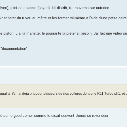
o), joint de culasse (payen), kit distrib, tu trouveras sur autodoc.
alloir acheter du tuyau au mètre et les former toi-même à l'aide d'une petite ceint
.
de piston. J’ai la manette, le pourrai te la prêter si besoin. Jai fait une vidéo 
s "documentation"
u qualité, j'en ai déjà prit pour plusieurs de nos voitures dont une R11 Turbo ph1. et 
ouvé sur le good corner comme le disait souvent Benoit ce revendeur :