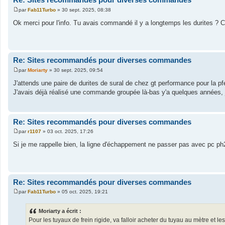
par
Fab11Turbo
»
30 sept. 2025, 08:38
M
e
Ok merci pour l'info. Tu avais commandé il y a longtemps les durites ? 
s
s
a
g
e
Re: Sites recommandés pour diverses commandes
par
Moriarty
»
30 sept. 2025, 09:54
M
e
J'attends une paire de durites de sural de chez gt performance pour la pf
s
J'avais déjà réalisé une commande groupée là-bas y'a quelques années, j
s
a
g
e
Re: Sites recommandés pour diverses commandes
par
r1107
»
03 oct. 2025, 17:26
M
e
Si je me rappelle bien, la ligne d'échappement ne passer pas avec pc ph
s
s
a
g
e
Re: Sites recommandés pour diverses commandes
par
Fab11Turbo
»
05 oct. 2025, 19:21
M
e
s
Moriarty a écrit :
s
Pour les tuyaux de frein rigide, va falloir acheter du tuyau au mètre et les
a