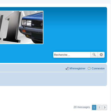
M’enregistrer
Connexion
20 messages
1
2