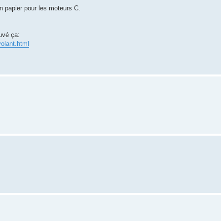
on papier pour les moteurs C.
ouvé ça:
volant.html