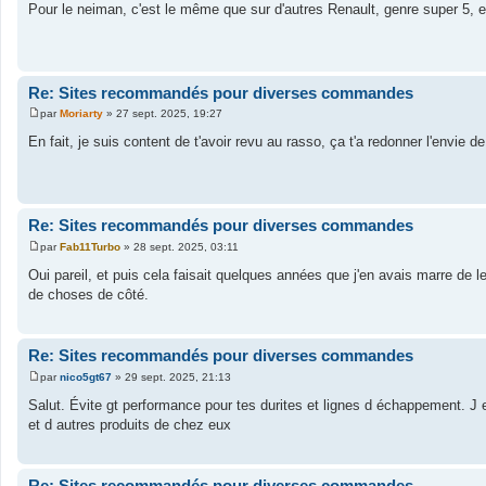
e
Pour le neiman, c'est le même que sur d'autres Renault, genre super 5, e
s
s
a
g
e
Re: Sites recommandés pour diverses commandes
par
Moriarty
»
27 sept. 2025, 19:27
M
e
En fait, je suis content de t'avoir revu au rasso, ça t'a redonner l'envie de
s
s
a
g
e
Re: Sites recommandés pour diverses commandes
par
Fab11Turbo
»
28 sept. 2025, 03:11
M
e
Oui pareil, et puis cela faisait quelques années que j'en avais marre de 
s
de choses de côté.
s
a
g
e
Re: Sites recommandés pour diverses commandes
par
nico5gt67
»
29 sept. 2025, 21:13
M
e
Salut. Évite gt performance pour tes durites et lignes d échappement. J e
s
et d autres produits de chez eux
s
a
g
e
Re: Sites recommandés pour diverses commandes