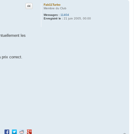
Citation
Fab11Turbo
Membre du Club
Messages :
11404
Enregistré le :
21 juin 2005, 00:00
.
entuellement les
prix correct.
Partager sur Facebook
Partager sur Twitter
Partager sur Reddit
Partager sur Google+