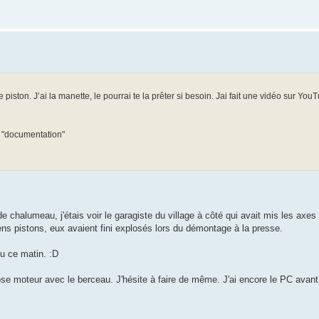
de piston. J’ai la manette, le pourrai te la prêter si besoin. Jai fait une vidéo sur You
s "documentation"
de chalumeau, j'étais voir le garagiste du village à côté qui avait mis les axe
ens pistons, eux avaient fini explosés lors du démontage à la presse.
ou ce matin. :D
dépose moteur avec le berceau. J'hésite à faire de même. J'ai encore le PC avant