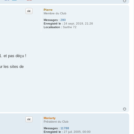
Citation
Pierre
Membre du Club
Messages :
280
Enregistré le :
24 sept. 2019, 21:26
Localisation :
Sarthe 72
1. et pas déçu !
r les sites de
Citation
Moriarty
Président du Club
Messages :
11788
Enregistré le :
27 juil. 2005, 00:00