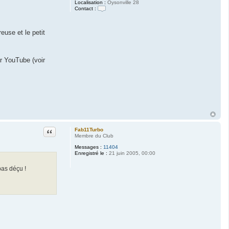
Localisation :
Oysonville 28
Contact :
C
o
n
reuse et le petit
t
a
c
t
e
sur YouTube (voir
r
M
o
r
i
a
r
t
y
Citation
Fab11Turbo
Membre du Club
Messages :
11404
Enregistré le :
21 juin 2005, 00:00
pas déçu !