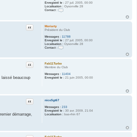
Enregistré le :
27 juil. 2005, 00:00
Localisation :
Oysonville 28
Contact :
C
o
n
t
Citation
Moriarty
a
Président du Club
c
t
Messages :
11788
e
Enregistré le :
27 juil. 2005, 00:00
r
Localisation :
Oysonville 28
M
Contact :
o
C
r
o
i
n
a
t
Citation
Fab11Turbo
r
a
Membre du Club
t
c
y
t
Messages :
11404
ai laissé beaucoup
e
Enregistré le :
21 juin 2005, 00:00
r
M
o
r
i
a
Citation
nico5gt67
r
t
Messages :
233
y
Enregistré le :
30 avr. 2009, 21:04
 premier démarrage,
Localisation :
bas-rhin 67
Fab11Turbo