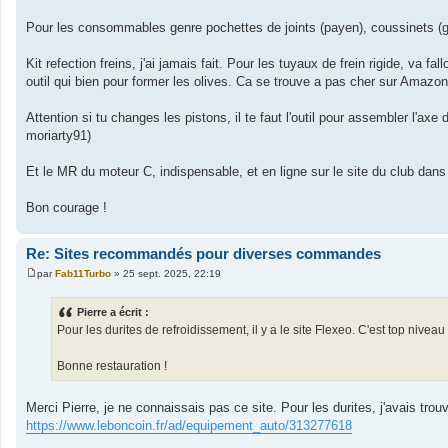
s
a
Pour les consommables genre pochettes de joints (payen), coussinets (glyc
g
e
Kit refection freins, j'ai jamais fait. Pour les tuyaux de frein rigide, va f
outil qui bien pour former les olives. Ca se trouve a pas cher sur Amazon
Attention si tu changes les pistons, il te faut l'outil pour assembler l'axe 
moriarty91)
Et le MR du moteur C, indispensable, et en ligne sur le site du club dan
Bon courage !
Re: Sites recommandés pour diverses commandes
par
Fab11Turbo
»
25 sept. 2025, 22:19
M
e
s
Pierre a écrit :
s
Pour les durites de refroidissement, il y a le site Flexeo. C'est top nivea
a
g
e
Bonne restauration !
Merci Pierre, je ne connaissais pas ce site. Pour les durites, j'avais tr
https://www.leboncoin.fr/ad/equipement_auto/313277618