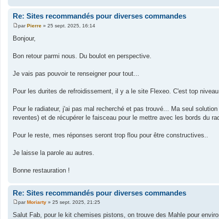
Re: Sites recommandés pour diverses commandes
par
Pierre
»
25 sept. 2025, 16:14
M
e
Bonjour,
s
s
a
Bon retour parmi nous. Du boulot en perspective.
g
e
Je vais pas pouvoir te renseigner pour tout...
Pour les durites de refroidissement, il y a le site Flexeo. C'est top nivea
Pour le radiateur, j'ai pas mal recherché et pas trouvé... Ma seul solutio
reventes) et de récupérer le faisceau pour le mettre avec les bords du rad
Pour le reste, mes réponses seront trop flou pour être constructives..
Je laisse la parole au autres.
Bonne restauration !
Re: Sites recommandés pour diverses commandes
par
Moriarty
»
25 sept. 2025, 21:25
M
e
Salut Fab, pour le kit chemises pistons, on trouve des Mahle pour environ
s