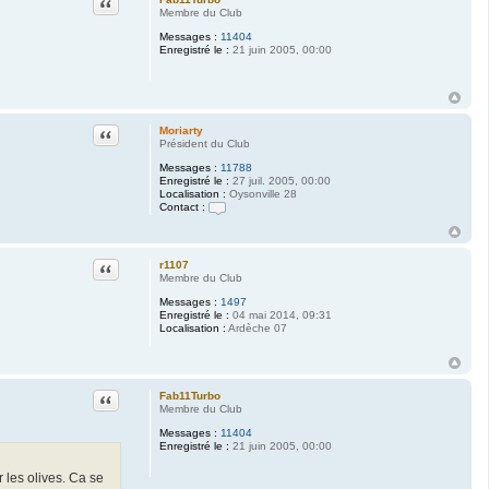
Citation
Membre du Club
Messages :
11404
Enregistré le :
21 juin 2005, 00:00
Citation
Moriarty
Président du Club
Messages :
11788
Enregistré le :
27 juil. 2005, 00:00
Localisation :
Oysonville 28
Contact :
C
o
n
t
Citation
r1107
a
Membre du Club
c
t
Messages :
1497
e
Enregistré le :
04 mai 2014, 09:31
r
Localisation :
Ardèche 07
M
o
r
i
a
Citation
Fab11Turbo
r
Membre du Club
t
y
Messages :
11404
Enregistré le :
21 juin 2005, 00:00
r les olives. Ca se