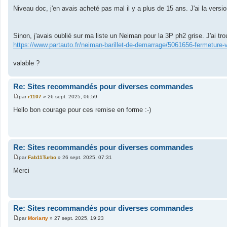
Niveau doc, j'en avais acheté pas mal il y a plus de 15 ans. J'ai la versi
Sinon, j'avais oublié sur ma liste un Neiman pour la 3P ph2 grise. J'ai tr
https://www.partauto.fr/neiman-barillet-de-demarrage/5061656-fermeture-
valable ?
Re: Sites recommandés pour diverses commandes
par
r1107
»
26 sept. 2025, 06:59
M
e
Hello bon courage pour ces remise en forme :-)
s
s
a
g
e
Re: Sites recommandés pour diverses commandes
par
Fab11Turbo
»
26 sept. 2025, 07:31
M
e
Merci
s
s
a
g
e
Re: Sites recommandés pour diverses commandes
par
Moriarty
»
27 sept. 2025, 19:23
M