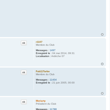
Citation
r1107
Membre du Club
Messages :
1497
Enregistré le :
04 mai 2014, 09:31
Localisation :
Ardèche 07
Citation
Fab11Turbo
Membre du Club
Messages :
11404
Enregistré le :
21 juin 2005, 00:00
Citation
Moriarty
Président du Club
Messages :
11788