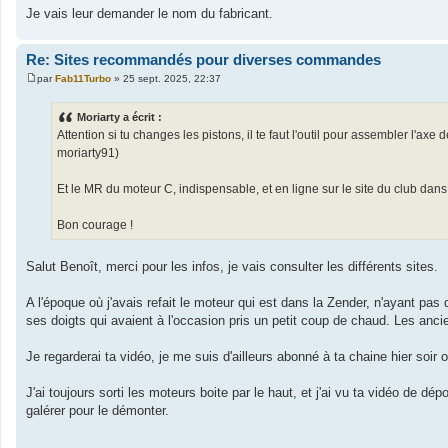
Je vais leur demander le nom du fabricant.
Re: Sites recommandés pour diverses commandes
par
Fab11Turbo
»
25 sept. 2025, 22:37
M
e
s
Moriarty a écrit :
s
Attention si tu changes les pistons, il te faut l'outil pour assembler l'axe 
a
g
moriarty91)
e
Et le MR du moteur C, indispensable, et en ligne sur le site du club dan
Bon courage !
Salut Benoît, merci pour les infos, je vais consulter les différents sites.
A l'époque où j'avais refait le moteur qui est dans la Zender, n'ayant pas 
ses doigts qui avaient à l'occasion pris un petit coup de chaud. Les anci
Je regarderai ta vidéo, je me suis d'ailleurs abonné à ta chaine hier soir 
J'ai toujours sorti les moteurs boite par le haut, et j'ai vu ta vidéo de 
galérer pour le démonter.