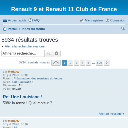
Renault 9 et Renault 11 Club de France
Accès rapide
FAQ
M’enregistrer
Connexion
Portail
Index du forum
ec
8934 résultats trouvés
her
Aller à la recherche avancée
ch
er
8934 résultats trouvés
1
2
3
4
5
…
596
par
Moriarty
18 juil. 2026, 00:00
Forum :
Présentation des membres du forum
Sujet :
Une Louisiane !
Réponses :
11
Vues :
54020
Re: Une Louisiane !
598k la ronze ! Quel moteur ?
Aller au message
par
Moriarty
08 juil. 2026, 06:07
Forum :
R11