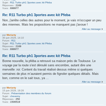
Sujet :
R11 Turbo ph1 3portes avec kit Pfeba
Réponses :
2169
Vues :
699977
Re: R11 Turbo ph1 3portes avec kit Pfeba
Non, j'arrête celles des autres pour le moment, je vais m'occuper un peu
des miennes. Mais les propositions ne manquent pas j'avoue !
Aller au message
par
Moriarty
30 juin 2026, 14:10
Forum :
R11
Sujet :
R11 Turbo ph1 3portes avec kit Pfeba
Réponses :
2169
Vues :
699977
Re: R11 Turbo ph1 3portes avec kit Pfeba
Bonne nouvelle, la pféba a retrouvé sa maison près de Toulouse. Le
voyage par la route s'est déroulé sans encombre, autant dire une
merveille :roi: Content du travail réalisé dessus même si quelques
semaines de plus m’auraient permis de fignoler quelques détails. Mais
bon, comme on le sait tous, ya ...
Aller au message
par
Moriarty
15 juin 2026, 19:26
Forum :
Présentation des membres du forum
Sujet :
cheverny
Réponses :
250
Vues :
1506519