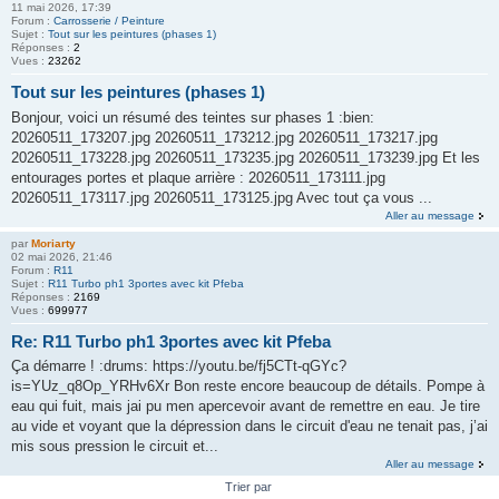
11 mai 2026, 17:39
Forum :
Carrosserie / Peinture
Sujet :
Tout sur les peintures (phases 1)
Réponses :
2
Vues :
23262
Tout sur les peintures (phases 1)
Bonjour, voici un résumé des teintes sur phases 1 :bien:
20260511_173207.jpg 20260511_173212.jpg 20260511_173217.jpg
20260511_173228.jpg 20260511_173235.jpg 20260511_173239.jpg Et les
entourages portes et plaque arrière : 20260511_173111.jpg
20260511_173117.jpg 20260511_173125.jpg Avec tout ça vous ...
Aller au message
par
Moriarty
02 mai 2026, 21:46
Forum :
R11
Sujet :
R11 Turbo ph1 3portes avec kit Pfeba
Réponses :
2169
Vues :
699977
Re: R11 Turbo ph1 3portes avec kit Pfeba
Ça démarre ! :drums: https://youtu.be/fj5CTt-qGYc?
is=YUz_q8Op_YRHv6Xr Bon reste encore beaucoup de détails. Pompe à
eau qui fuit, mais jai pu men apercevoir avant de remettre en eau. Je tire
au vide et voyant que la dépression dans le circuit d'eau ne tenait pas, j’ai
mis sous pression le circuit et...
Aller au message
Trier par