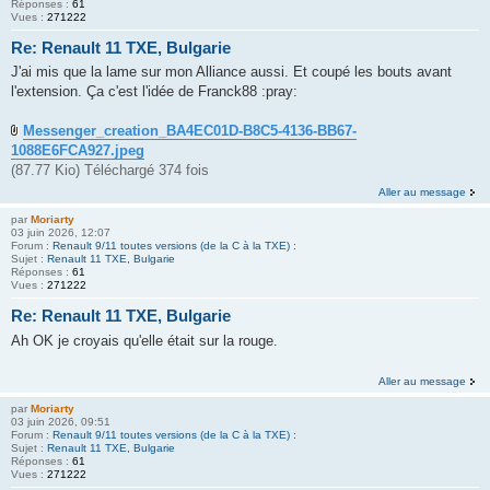
Réponses :
61
Vues :
271222
Re: Renault 11 TXE, Bulgarie
J'ai mis que la lame sur mon Alliance aussi. Et coupé les bouts avant
l'extension. Ça c'est l'idée de Franck88 :pray:
Messenger_creation_BA4EC01D-B8C5-4136-BB67-
1088E6FCA927.jpeg
(87.77 Kio) Téléchargé 374 fois
Aller au message
par
Moriarty
03 juin 2026, 12:07
Forum :
Renault 9/11 toutes versions (de la C à la TXE) :
Sujet :
Renault 11 TXE, Bulgarie
Réponses :
61
Vues :
271222
Re: Renault 11 TXE, Bulgarie
Ah OK je croyais qu'elle était sur la rouge.
Aller au message
par
Moriarty
03 juin 2026, 09:51
Forum :
Renault 9/11 toutes versions (de la C à la TXE) :
Sujet :
Renault 11 TXE, Bulgarie
Réponses :
61
Vues :
271222