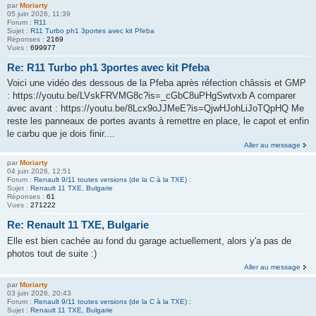
par
Moriarty
05 juin 2026, 11:39
Forum :
R11
Sujet :
R11 Turbo ph1 3portes avec kit Pfeba
Réponses :
2169
Vues :
699977
Re: R11 Turbo ph1 3portes avec kit Pfeba
Voici une vidéo des dessous de la Pfeba après réfection châssis et GMP
: https://youtu.be/LVskFRVMG8c?is=_cGbC8uPHgSwtvxb A comparer
avec avant : https://youtu.be/8Lcx9oJJMeE?is=QjwHJohLiJoTQpHQ Me
reste les panneaux de portes avants à remettre en place, le capot et enfin
le carbu que je dois finir....
Aller au message
par
Moriarty
04 juin 2026, 12:51
Forum :
Renault 9/11 toutes versions (de la C à la TXE) :
Sujet :
Renault 11 TXE, Bulgarie
Réponses :
61
Vues :
271222
Re: Renault 11 TXE, Bulgarie
Elle est bien cachée au fond du garage actuellement, alors y'a pas de
photos tout de suite :)
Aller au message
par
Moriarty
03 juin 2026, 20:43
Forum :
Renault 9/11 toutes versions (de la C à la TXE) :
Sujet :
Renault 11 TXE, Bulgarie