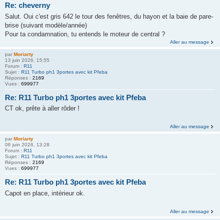
Re: cheverny
Salut. Oui c'est gris 642 le tour des fenêtres, du hayon et la baie de pare-
brise (suivant modèle/année)
Pour ta condamnation, tu entends le moteur de central ?
Aller au message
par
Moriarty
13 juin 2026, 15:55
Forum :
R11
Sujet :
R11 Turbo ph1 3portes avec kit Pfeba
Réponses :
2169
Vues :
699977
Re: R11 Turbo ph1 3portes avec kit Pfeba
CT ok, prête à aller rôder !
Aller au message
par
Moriarty
06 juin 2026, 13:28
Forum :
R11
Sujet :
R11 Turbo ph1 3portes avec kit Pfeba
Réponses :
2169
Vues :
699977
Re: R11 Turbo ph1 3portes avec kit Pfeba
Capot en place, intérieur ok.
Aller au message