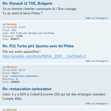
Re: Renault 11 TXE, Bulgarie
Ya un énorme chantier carrosserie là ! Bon courage.
Tu as retiré la lame Pfeba ?
Aller au message
par
Moriarty
16 mai 2026, 20:54
Forum :
R11
Sujet :
R11 Turbo ph1 3portes avec kit Pfeba
Réponses :
2169
Vues :
699977
Re: R11 Turbo ph1 3portes avec kit Pfeba
Elle est sortie aujourd'hui !
https://youtube.com/shorts/fBjRck-_ZD4? ... Qw1FwteGJ7
Aller au message
par
Moriarty
15 mai 2026, 20:10
Forum :
Divers
Sujet :
restauration carburateur
Réponses :
2
Vues :
168991
Re: restauration carburateur
Salut, il y a B2H à Corbeil-Essonne (91) qui fait des échanges standard.
Compte 400e.
Aller au message
par
Moriarty