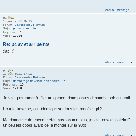
Aller au message
par
jlez
15 janv. 2022, 07:19
Forum :
Carrosserie / Peinture
Sujet :
pc av et arr peints
Réponses :
13
Vues :
17036
Re: pc av et arr peints
:jap: ;)
Aller au message
par
jlez
15 déc. 2021, 17:12
Forum :
Carrosserie / Peinture
Sujet :
démontage traversse des phares????
Réponses :
10
Vues :
19119
Je vais pas tarder à filer au garage, donc photos dimanche soir ou lundi
Pour la traverse, oui, identique sur tous les modèles ph2
Ma donneuse de traverse était pas top non plus, je vais devoir "patcher"
un peu les côtés avant de la monter sur la 90gt
Aller au message