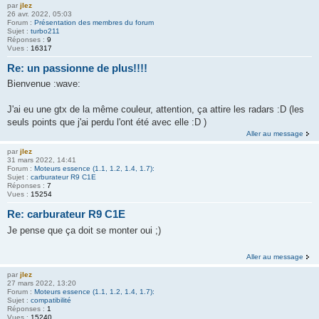
par
jlez
26 avr. 2022, 05:03
Forum :
Présentation des membres du forum
Sujet :
turbo211
Réponses :
9
Vues :
16317
Re: un passionne de plus!!!!
Bienvenue :wave:
J'ai eu une gtx de la même couleur, attention, ça attire les radars :D (les
seuls points que j'ai perdu l'ont été avec elle :D )
Aller au message
par
jlez
31 mars 2022, 14:41
Forum :
Moteurs essence (1.1, 1.2, 1.4, 1.7):
Sujet :
carburateur R9 C1E
Réponses :
7
Vues :
15254
Re: carburateur R9 C1E
Je pense que ça doit se monter oui ;)
Aller au message
par
jlez
27 mars 2022, 13:20
Forum :
Moteurs essence (1.1, 1.2, 1.4, 1.7):
Sujet :
compatibilité
Réponses :
1
Vues :
15240