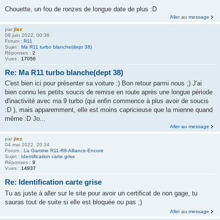
Chouette, un fou de ronzes de longue date de plus :D
Aller au message
par
jlez
08 juin 2022, 00:36
Forum :
R11
Sujet :
Ma R11 turbo blanche(dept 38)
Réponses :
2
Vues :
17056
Re: Ma R11 turbo blanche(dept 38)
C'est bien ici pour présenter sa voiture :) Bon retour parmi nous ;) J'ai
bien connu les petits soucis de remise en route après une longue période
d'inactivité avec ma 9 turbo (qui enfin commence à plus avoir de soucis
:D ), mais apparemment, elle est moins capricieuse que la mienne quand
même :D Jo...
Aller au message
par
jlez
04 mai 2022, 20:34
Forum :
La Gamme R11-R9-Alliance-Encore
Sujet :
Identification carte grise
Réponses :
9
Vues :
14937
Re: Identification carte grise
Tu as juste à aller sur le site pour avoir un certificat de non gage, tu
sauras tout de suite si elle est bloquée ou pas ;)
Aller au message