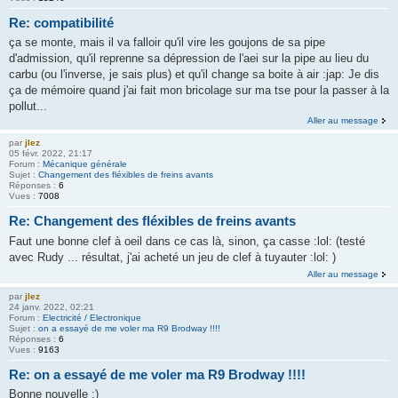
Re: compatibilité
ça se monte, mais il va falloir qu'il vire les goujons de sa pipe
d'admission, qu'il reprenne sa dépression de l'aei sur la pipe au lieu du
carbu (ou l'inverse, je sais plus) et qu'il change sa boite à air :jap: Je dis
ça de mémoire quand j'ai fait mon bricolage sur ma tse pour la passer à la
pollut...
Aller au message
par
jlez
05 févr. 2022, 21:17
Forum :
Mécanique générale
Sujet :
Changement des fléxibles de freins avants
Réponses :
6
Vues :
7008
Re: Changement des fléxibles de freins avants
Faut une bonne clef à oeil dans ce cas là, sinon, ça casse :lol: (testé
avec Rudy ... résultat, j'ai acheté un jeu de clef à tuyauter :lol: )
Aller au message
par
jlez
24 janv. 2022, 02:21
Forum :
Electricité / Electronique
Sujet :
on a essayé de me voler ma R9 Brodway !!!!
Réponses :
6
Vues :
9163
Re: on a essayé de me voler ma R9 Brodway !!!!
Bonne nouvelle ;)