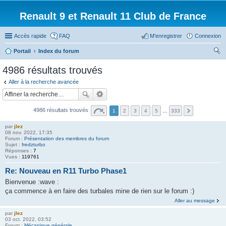
Renault 9 et Renault 11 Club de France
Accès rapide
FAQ
M’enregistrer
Connexion
Portail
Index du forum
ec
4986 résultats trouvés
her
Aller à la recherche avancée
ch
er
4986 résultats trouvés
1
2
3
4
5
…
333
par
jlez
08 nov. 2022, 17:35
Forum :
Présentation des membres du forum
Sujet :
fredzturbo
Réponses :
7
Vues :
119761
Re: Nouveau en R11 Turbo Phase1
Bienvenue :wave :
ça commence à en faire des turbales mine de rien sur le forum :)
Aller au message
par
jlez
03 oct. 2022, 03:52
Forum :
Mécanique générale