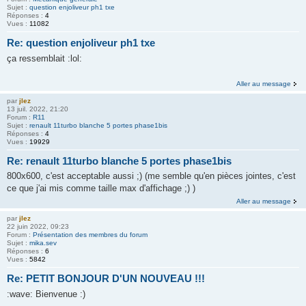
Sujet :
question enjoliveur ph1 txe
Réponses :
4
Vues :
11082
Re: question enjoliveur ph1 txe
ça ressemblait :lol:
Aller au message
par
jlez
13 juil. 2022, 21:20
Forum :
R11
Sujet :
renault 11turbo blanche 5 portes phase1bis
Réponses :
4
Vues :
19929
Re: renault 11turbo blanche 5 portes phase1bis
800x600, c'est acceptable aussi ;) (me semble qu'en pièces jointes, c'est
ce que j'ai mis comme taille max d'affichage ;) )
Aller au message
par
jlez
22 juin 2022, 09:23
Forum :
Présentation des membres du forum
Sujet :
mika.sev
Réponses :
6
Vues :
5842
Re: PETIT BONJOUR D'UN NOUVEAU !!!
:wave: Bienvenue :)