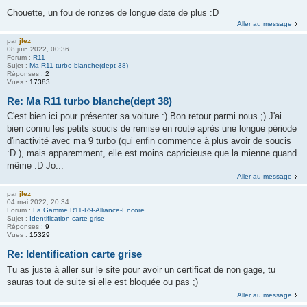
Chouette, un fou de ronzes de longue date de plus :D
Aller au message
par
jlez
08 juin 2022, 00:36
Forum :
R11
Sujet :
Ma R11 turbo blanche(dept 38)
Réponses :
2
Vues :
17383
Re: Ma R11 turbo blanche(dept 38)
C'est bien ici pour présenter sa voiture :) Bon retour parmi nous ;) J'ai
bien connu les petits soucis de remise en route après une longue période
d'inactivité avec ma 9 turbo (qui enfin commence à plus avoir de soucis
:D ), mais apparemment, elle est moins capricieuse que la mienne quand
même :D Jo...
Aller au message
par
jlez
04 mai 2022, 20:34
Forum :
La Gamme R11-R9-Alliance-Encore
Sujet :
Identification carte grise
Réponses :
9
Vues :
15329
Re: Identification carte grise
Tu as juste à aller sur le site pour avoir un certificat de non gage, tu
sauras tout de suite si elle est bloquée ou pas ;)
Aller au message