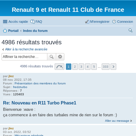
Renault 9 et Renault 11 Club de France
Accès rapide
FAQ
M’enregistrer
Connexion
Portail
Index du forum
ec
4986 résultats trouvés
her
Aller à la recherche avancée
ch
er
4986 résultats trouvés
1
2
3
4
5
…
333
par
jlez
08 nov. 2022, 17:35
Forum :
Présentation des membres du forum
Sujet :
fredzturbo
Réponses :
7
Vues :
120403
Re: Nouveau en R11 Turbo Phase1
Bienvenue :wave :
ça commence à en faire des turbales mine de rien sur le forum :)
Aller au message
par
jlez
03 oct. 2022, 03:52
Forum :
Mécanique générale