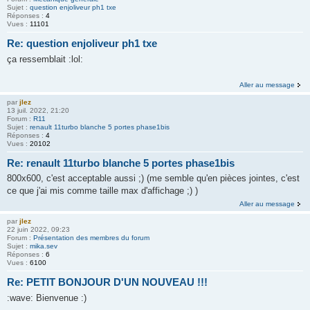
Sujet :
question enjoliveur ph1 txe
Réponses :
4
Vues :
11101
Re: question enjoliveur ph1 txe
ça ressemblait :lol:
Aller au message
par
jlez
13 juil. 2022, 21:20
Forum :
R11
Sujet :
renault 11turbo blanche 5 portes phase1bis
Réponses :
4
Vues :
20102
Re: renault 11turbo blanche 5 portes phase1bis
800x600, c'est acceptable aussi ;) (me semble qu'en pièces jointes, c'est
ce que j'ai mis comme taille max d'affichage ;) )
Aller au message
par
jlez
22 juin 2022, 09:23
Forum :
Présentation des membres du forum
Sujet :
mika.sev
Réponses :
6
Vues :
6100
Re: PETIT BONJOUR D'UN NOUVEAU !!!
:wave: Bienvenue :)