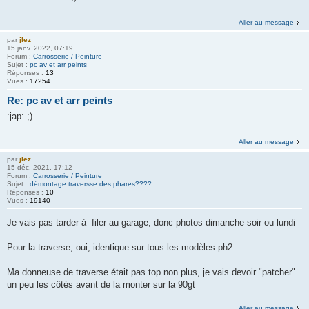
Aller au message
par
jlez
15 janv. 2022, 07:19
Forum :
Carrosserie / Peinture
Sujet :
pc av et arr peints
Réponses :
13
Vues :
17254
Re: pc av et arr peints
:jap: ;)
Aller au message
par
jlez
15 déc. 2021, 17:12
Forum :
Carrosserie / Peinture
Sujet :
démontage traversse des phares????
Réponses :
10
Vues :
19140
Je vais pas tarder à filer au garage, donc photos dimanche soir ou lundi
Pour la traverse, oui, identique sur tous les modèles ph2
Ma donneuse de traverse était pas top non plus, je vais devoir "patcher"
un peu les côtés avant de la monter sur la 90gt
Aller au message