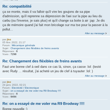
Re: compatibilité
ça se monte, mais il va falloir qu'il vire les goujons de sa pipe
d'admission, qu'il reprenne sa dépression de l'aei sur la pipe au lieu du
carbu (ou l'inverse, je sais plus) et qu'il change sa boite à air :jap: Je dis
ça de mémoire quand j'ai fait mon bricolage sur ma tse pour la passer à la
pollut...
Aller au message
par
jlez
05 févr. 2022, 21:17
Forum :
Mécanique générale
Sujet :
Changement des fléxibles de freins avants
Réponses :
6
Vues :
7298
Re: Changement des fléxibles de freins avants
Faut une bonne clef à oeil dans ce cas là, sinon, ça casse :lol: (testé
avec Rudy ... résultat, j'ai acheté un jeu de clef à tuyauter :lol: )
Aller au message
par
jlez
24 janv. 2022, 02:21
Forum :
Electricité / Electronique
Sujet :
on a essayé de me voler ma R9 Brodway !!!!
Réponses :
6
Vues :
9494
Re: on a essayé de me voler ma R9 Brodway !!!!
Bonne nouvelle ;)