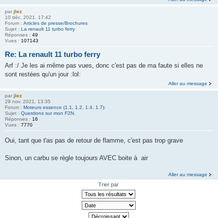
par
jlez
10 déc. 2021, 17:42
Forum :
Articles de presse/Brochures
Sujet :
La renault 11 turbo ferry
Réponses :
49
Vues :
107143
Re: La renault 11 turbo ferry
Arf :/ Je les ai même pas vues, donc c'est pas de ma faute si elles ne
sont restées qu'un jour :lol:
Aller au message
par
jlez
29 nov. 2021, 13:35
Forum :
Moteurs essence (1.1, 1.2, 1.4, 1.7):
Sujet :
Questions sur mon F2N.
Réponses :
16
Vues :
7770
Oui, tant que t'as pas de retour de flamme, c'est pas trop grave
Sinon, un carbu se règle toujours AVEC boite à air
Aller au message
Trier par