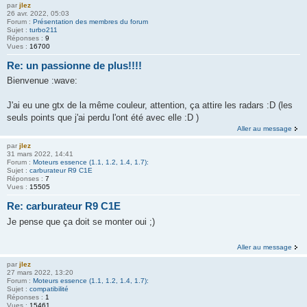
par
jlez
26 avr. 2022, 05:03
Forum :
Présentation des membres du forum
Sujet :
turbo211
Réponses :
9
Vues :
16700
Re: un passionne de plus!!!!
Bienvenue :wave:
J'ai eu une gtx de la même couleur, attention, ça attire les radars :D (les
seuls points que j'ai perdu l'ont été avec elle :D )
Aller au message
par
jlez
31 mars 2022, 14:41
Forum :
Moteurs essence (1.1, 1.2, 1.4, 1.7):
Sujet :
carburateur R9 C1E
Réponses :
7
Vues :
15505
Re: carburateur R9 C1E
Je pense que ça doit se monter oui ;)
Aller au message
par
jlez
27 mars 2022, 13:20
Forum :
Moteurs essence (1.1, 1.2, 1.4, 1.7):
Sujet :
compatibilité
Réponses :
1
Vues :
15461