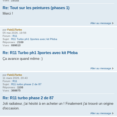
Vues :
23132
Re: Tout sur les peintures (phases 1)
Merci !
Aller au message
par
Fab11Turbo
05 mai 2026, 19:56
Forum :
R11
Sujet :
R11 Turbo ph1 3portes avec kit Pfeba
Réponses :
2169
Vues :
699610
Re: R11 Turbo ph1 3portes avec kit Pfeba
Ça avance quand même :)
Aller au message
par
Fab11Turbo
11 mars 2026, 20:43
Forum :
R11
Sujet :
R11 turbo phase 2 de 87
Réponses :
1106
Vues :
368875
Re: R11 turbo phase 2 de 87
Joli radiateur, j'ai hésité à en acheter un ! Finalement j'ai trouvé un origine
d'occasion.
Aller au message