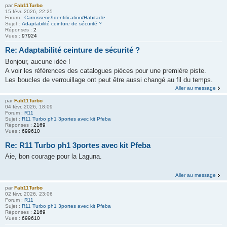
par
Fab11Turbo
15 févr. 2026, 22:25
Forum :
Carrosserie/Identification/Habitacle
Sujet :
Adaptabilité ceinture de sécurité ?
Réponses :
2
Vues :
97924
Re: Adaptabilité ceinture de sécurité ?
Bonjour, aucune idée !
A voir les références des catalogues pièces pour une première piste.
Les boucles de verrouillage ont peut être aussi changé au fil du temps.
Aller au message
par
Fab11Turbo
04 févr. 2026, 18:09
Forum :
R11
Sujet :
R11 Turbo ph1 3portes avec kit Pfeba
Réponses :
2169
Vues :
699610
Re: R11 Turbo ph1 3portes avec kit Pfeba
Aie, bon courage pour la Laguna.
Aller au message
par
Fab11Turbo
02 févr. 2026, 23:06
Forum :
R11
Sujet :
R11 Turbo ph1 3portes avec kit Pfeba
Réponses :
2169
Vues :
699610