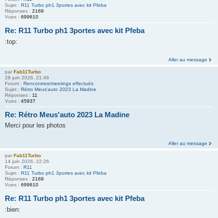
Sujet :
R11 Turbo ph1 3portes avec kit Pfeba
Réponses :
2169
Vues :
699610
Re: R11 Turbo ph1 3portes avec kit Pfeba
:top:
Aller au message
par
Fab11Turbo
28 juin 2026, 21:46
Forum :
Rencontres/meetings effectués
Sujet :
Rétro Meus'auto 2023 La Madine
Réponses :
11
Vues :
45937
Re: Rétro Meus'auto 2023 La Madine
Merci pour les photos
Aller au message
par
Fab11Turbo
14 juin 2026, 22:26
Forum :
R11
Sujet :
R11 Turbo ph1 3portes avec kit Pfeba
Réponses :
2169
Vues :
699610
Re: R11 Turbo ph1 3portes avec kit Pfeba
:bien: