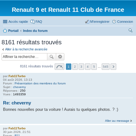
Renault 9 et Renault 11 Club de France
Accès rapide
FAQ
M’enregistrer
Connexion
Portail
Index du forum
ec
8161 résultats trouvés
her
Aller à la recherche avancée
ch
er
8161 résultats trouvés
1
2
3
4
5
…
545
par
Fab11Turbo
04 août 2026, 13:13
Forum :
Présentation des membres du forum
Sujet :
cheverny
Réponses :
250
Vues :
1493359
Re: cheverny
Bonnes nouvelles pour ta voiture ! Aurais tu quelques photos. ? :)
Aller au message
par
Fab11Turbo
30 juin 2026, 21:51
Forum :
R11