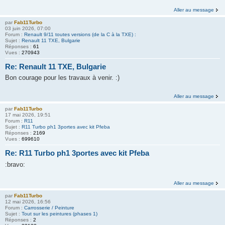
Aller au message
par
Fab11Turbo
03 juin 2026, 07:00
Forum :
Renault 9/11 toutes versions (de la C à la TXE) :
Sujet :
Renault 11 TXE, Bulgarie
Réponses :
61
Vues :
270943
Re: Renault 11 TXE, Bulgarie
Bon courage pour les travaux à venir. :)
Aller au message
par
Fab11Turbo
17 mai 2026, 19:51
Forum :
R11
Sujet :
R11 Turbo ph1 3portes avec kit Pfeba
Réponses :
2169
Vues :
699610
Re: R11 Turbo ph1 3portes avec kit Pfeba
:bravo:
Aller au message
par
Fab11Turbo
12 mai 2026, 16:56
Forum :
Carrosserie / Peinture
Sujet :
Tout sur les peintures (phases 1)
Réponses :
2