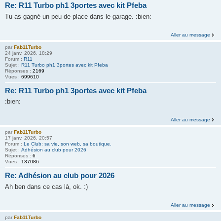
Re: R11 Turbo ph1 3portes avec kit Pfeba
Tu as gagné un peu de place dans le garage. :bien:
Aller au message
par
Fab11Turbo
24 janv. 2026, 18:29
Forum :
R11
Sujet :
R11 Turbo ph1 3portes avec kit Pfeba
Réponses :
2169
Vues :
699610
Re: R11 Turbo ph1 3portes avec kit Pfeba
:bien:
Aller au message
par
Fab11Turbo
17 janv. 2026, 20:57
Forum :
Le Club: sa vie, son web, sa boutique.
Sujet :
Adhésion au club pour 2026
Réponses :
6
Vues :
137086
Re: Adhésion au club pour 2026
Ah ben dans ce cas là, ok. :)
Aller au message
par
Fab11Turbo