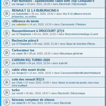
Part Numbers - Speedometer cable with Trip Computer
n
j
t
F
par
tanago
» 04 janv. 2021, 16:29 » dans
Electricité / Electronique
o
(
i
i
s
c
RENAULT 11 1.4 BUBURACING
n
)
h
t
F
par
bububolide
» 25 oct. 2020, 19:42 » dans
Vos 9-11-alliance-encore
i
(
i
préparées, ou tunées
e
s
c
r
référence de teinte
)
h
(
par
zebulon
» 14 oct. 2020, 14:33 » dans
i
Carrosserie / Peinture
s
e
)
r
Rassemblement à DRUCOURT (27)
j
(
F
par
GTStaphane
» 03 oct. 2020, 12:52 » dans
Rencontres/meetings à venir
o
s
i
i
)
c
Recherche pièce
n
j
h
F
t
par
GTStaphane
» 08 sept. 2020, 21:38 » dans
Base de données Pièces
o
i
i
(
i
e
c
s
Carburateur txe
n
r
h
)
t
(
par
steph 39
» 08 juil. 2020, 18:25 » dans
Mécanique générale
i
(
s
e
s
)
CARDAN R11 TURBO 2020
r
)
j
(
par
fx38500
» 04 juil. 2020, 10:54 » dans
train AV
o
s
i
)
cable vitre avant droite
n
j
par
Sergio13
» 13 avr. 2020, 16:01 » dans
Carrosserie/Identification/Habitacle
t
o
(
i
s
cote des renault 9/11
n
)
F
par
Chris
» 07 mars 2020, 14:06 » dans
Venez ici avant de poster, tout vous
t
i
sera expliqué
(
c
s
turbo
h
)
par
reno9
» 20 déc. 2019, 19:57 » dans
i
Electricité / Electronique
e
r
faisceau compteur de vitesse
(
par
okian76
» 07 nov. 2019, 19:34 » dans
Electricité
s