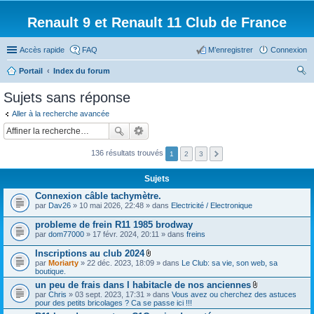
Renault 9 et Renault 11 Club de France
Accès rapide
FAQ
M’enregistrer
Connexion
Portail
Index du forum
ec
Sujets sans réponse
her
Aller à la recherche avancée
ch
er
136 résultats trouvés
1
2
3
Sujets
Connexion câble tachymètre.
par
Dav26
» 10 mai 2026, 22:48 » dans
Electricité / Electronique
probleme de frein R11 1985 brodway
par
dom77000
» 17 févr. 2024, 20:11 » dans
freins
Inscriptions au club 2024
F
par
Moriarty
» 22 déc. 2023, 18:09 » dans
Le Club: sa vie, son web, sa
i
boutique.
c
un peu de frais dans l habitacle de nos anciennes
h
F
par
Chris
» 03 sept. 2023, 17:31 » dans
i
Vous avez ou cherchez des astuces
i
pour des petits bricolages ? Ca se passe ici !!!
e
c
r