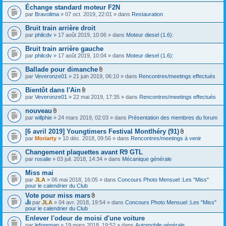
)
Échange standard moteur F2N
j
par
Bravolima
» 07 oct. 2019, 22:01 » dans
Restauration
o
i
Bruit train arrière droit
n
t
par
philcdv
» 17 août 2019, 10:06 » dans
Moteur diesel (1.6):
(
s
Bruit train arrière gauche
)
par
philcdv
» 17 août 2019, 10:04 » dans
Moteur diesel (1.6):
Ballade pour dimanche
F
par
Veveronze01
» 21 juin 2019, 06:10 » dans
Rencontres/meetings effectués
i
c
Bientôt dans l'Ain
h
F
par
Veveronze01
» 22 mai 2019, 17:35 » dans
Rencontres/meetings effectués
i
i
e
c
nouveau
r
h
F
(
par
willphie
» 24 mars 2019, 02:03 » dans
Présentation des membres du forum
i
i
s
e
c
)
[6 avril 2019] Youngtimers Festival Montlhéry (91)
r
h
j
F
(
par
Moriarty
» 10 déc. 2018, 09:56 » dans
Rencontres/meetings à venir
i
o
i
s
e
i
c
)
Changement plaquettes avant R9 GTL
r
n
h
j
(
par
rosalie
» 03 juil. 2018, 14:34 » dans
Mécanique générale
t
i
o
s
(
e
i
)
s
Miss mai
r
n
j
)
(
par
JLA
» 06 mai 2018, 16:05 » dans
Concours Photo Mensuel :Les "Miss"
t
o
s
pour le calendrier du Club
(
i
)
s
Vote pour miss mars
n
j
)
t
F
par
JLA
» 04 avr. 2018, 19:54 » dans
Concours Photo Mensuel :Les "Miss"
o
(
i
C
pour le calendrier du Club
i
s
c
e
n
Enlever l'odeur de moisi d'une voiture
)
h
s
t
par
lefreeman
» 19 mars 2018, 19:52 » dans
i
Automobile générale
u