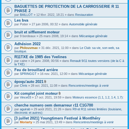
s
BAGUETTES DE PROTECTION DE LA CARROSSERIE R 11
)
PHASE 2
par
BAILLOT
» 12 févr. 2022, 18:21 » dans
Restauration
Les bva
par
Potter
» 27 juin 2006, 00:32 » dans
Automobile générale
bruit et sifflement moteur
par
9 bordeaux
» 25 mars 2008, 19:14 » dans
Mécanique générale
Adhésion 2022
par
Philouvmax
» 31 déc. 2021, 11:00 » dans
Le Club: sa vie, son web, sa
boutique.
R11TXE de 1985 des Yvelines
par
caine
» 24 janv. 2008, 00:56 » dans
Renault 9/11 toutes versions (de la C à
la TXE) :
Feu de brouillard arrière
par
SPRINGGT
» 16 nov. 2021, 12:00 » dans
Mécanique générale
époqu'auto 2021
F
par
Chris
» 28 oct. 2021, 11:08 » dans
Rencontres/meetings à venir
i
c
Kit complet joint moteur
h
F
par
Vince03
» 17 oct. 2021, 19:59 » dans
Moteurs essence (1.1, 1.2, 1.4, 1.7):
i
i
e
c
cherche numero oem demarreur r11 C1G700
r
h
(
par
aguirab
» 29 août 2021, 21:26 » dans
R9 et R11 séries limitées (louisiane,
i
s
électronic et autres):
e
)
r
[3 juillet 2021] Youngtimers Festival à Montlhéry
j
(
par
Moriarty
» 25 mai 2021, 13:49 » dans
Rencontres/meetings à venir
o
s
i
)