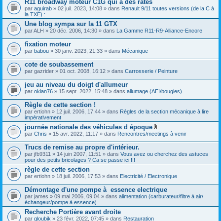
R11 broadway moteur C1G qui a des ratés
h
(
par
aguirab
» 02 juil. 2023, 14:08 » dans
Renault 9/11 toutes versions (de la C à
i
s
la TXE) :
e
)
r
j
Une blog sympa sur la 11 GTX
(
o
par
ALH
» 20 déc. 2006, 14:30 » dans
La Gamme R11-R9-Alliance-Encore
s
i
)
n
fixation moteur
j
t
o
par
babou
» 30 janv. 2023, 21:33 » dans
Mécanique
(
i
s
n
)
cote de soubassement
t
par
gazrider
» 01 oct. 2008, 16:12 » dans
Carrosserie / Peinture
(
s
jeu au niveau du doigt d'allumeur
)
par
okian76
» 15 sept. 2022, 15:48 » dans
allumage (AEI/bougies)
Règle de cette section !
par
ertiohn
» 12 juil. 2006, 17:44 » dans
Règles de la section mécanique à lire
impérativement
journée nationale des véhicules d époque
F
par
Chris
» 15 avr. 2022, 11:17 » dans
Rencontres/meetings à venir
i
c
Trucs de remise au propre d'intérieur.
h
par
jfb9311
» 14 juin 2007, 11:51 » dans
Vous avez ou cherchez des astuces
i
pour des petits bricolages ? Ca se passe ici !!!
e
r
règle de cette section
(
par
ertiohn
» 18 juil. 2006, 17:53 » dans
Electricité / Electronique
s
)
Démontage d'une pompe à essence electrique
j
par
james
» 09 mai 2006, 09:04 » dans
alimentation (carburateur/filtre à air/
o
échangeur/pompe à essence)
i
n
Recherche Portière avant droite
t
par
gloubik
» 23 févr. 2022, 07:45 » dans
Restauration
(