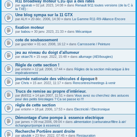
R11 broadway moteur C1G qui a des ratés
h
(
par
aguirab
» 02 juil. 2023, 14:08 » dans
Renault 9/11 toutes versions (de la C à
i
s
la TXE) :
e
)
r
j
Une blog sympa sur la 11 GTX
(
o
par
ALH
» 20 déc. 2006, 14:30 » dans
La Gamme R11-R9-Alliance-Encore
s
i
)
n
fixation moteur
j
t
o
par
babou
» 30 janv. 2023, 21:33 » dans
Mécanique
(
i
s
n
)
cote de soubassement
t
par
gazrider
» 01 oct. 2008, 16:12 » dans
Carrosserie / Peinture
(
s
jeu au niveau du doigt d'allumeur
)
par
okian76
» 15 sept. 2022, 15:48 » dans
allumage (AEI/bougies)
Règle de cette section !
par
ertiohn
» 12 juil. 2006, 17:44 » dans
Règles de la section mécanique à lire
impérativement
journée nationale des véhicules d époque
F
par
Chris
» 15 avr. 2022, 11:17 » dans
Rencontres/meetings à venir
i
c
Trucs de remise au propre d'intérieur.
h
par
jfb9311
» 14 juin 2007, 11:51 » dans
Vous avez ou cherchez des astuces
i
pour des petits bricolages ? Ca se passe ici !!!
e
r
règle de cette section
(
par
ertiohn
» 18 juil. 2006, 17:53 » dans
Electricité / Electronique
s
)
Démontage d'une pompe à essence electrique
j
par
james
» 09 mai 2006, 09:04 » dans
alimentation (carburateur/filtre à air/
o
échangeur/pompe à essence)
i
n
Recherche Portière avant droite
t
par
gloubik
» 23 févr. 2022, 07:45 » dans
Restauration
(