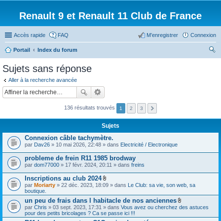
Renault 9 et Renault 11 Club de France
Accès rapide
FAQ
M’enregistrer
Connexion
Portail
Index du forum
ec
Sujets sans réponse
her
Aller à la recherche avancée
ch
er
136 résultats trouvés
1
2
3
Sujets
Connexion câble tachymètre.
par
Dav26
» 10 mai 2026, 22:48 » dans
Electricité / Electronique
probleme de frein R11 1985 brodway
par
dom77000
» 17 févr. 2024, 20:11 » dans
freins
Inscriptions au club 2024
F
par
Moriarty
» 22 déc. 2023, 18:09 » dans
Le Club: sa vie, son web, sa
i
boutique.
c
un peu de frais dans l habitacle de nos anciennes
h
F
par
Chris
» 03 sept. 2023, 17:31 » dans
i
Vous avez ou cherchez des astuces
i
pour des petits bricolages ? Ca se passe ici !!!
e
c
r