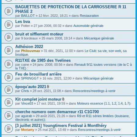
s
BAGUETTES DE PROTECTION DE LA CARROSSERIE R 11
)
PHASE 2
par
BAILLOT
» 12 févr. 2022, 18:21 » dans
Restauration
Les bva
par
Potter
» 27 juin 2006, 00:32 » dans
Automobile générale
bruit et sifflement moteur
par
9 bordeaux
» 25 mars 2008, 19:14 » dans
Mécanique générale
Adhésion 2022
par
Philouvmax
» 31 déc. 2021, 11:00 » dans
Le Club: sa vie, son web, sa
boutique.
R11TXE de 1985 des Yvelines
par
caine
» 24 janv. 2008, 00:56 » dans
Renault 9/11 toutes versions (de la C à
la TXE) :
Feu de brouillard arrière
par
SPRINGGT
» 16 nov. 2021, 12:00 » dans
Mécanique générale
époqu'auto 2021
F
par
Chris
» 28 oct. 2021, 11:08 » dans
Rencontres/meetings à venir
i
c
Kit complet joint moteur
h
F
par
Vince03
» 17 oct. 2021, 19:59 » dans
Moteurs essence (1.1, 1.2, 1.4, 1.7):
i
i
e
c
cherche numero oem demarreur r11 C1G700
r
h
(
par
aguirab
» 29 août 2021, 21:26 » dans
R9 et R11 séries limitées (louisiane,
i
s
électronic et autres):
e
)
r
[3 juillet 2021] Youngtimers Festival à Montlhéry
j
(
par
Moriarty
» 25 mai 2021, 13:49 » dans
Rencontres/meetings à venir
o
s
i
)