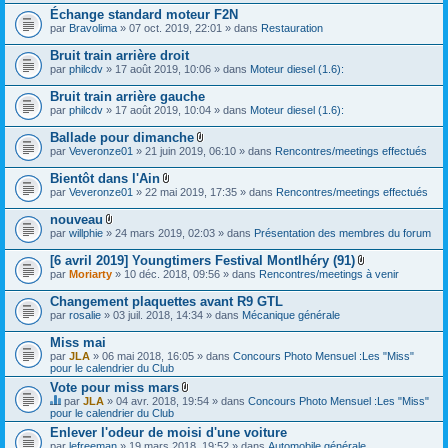
)
Échange standard moteur F2N
j
par
Bravolima
» 07 oct. 2019, 22:01 » dans
Restauration
o
i
Bruit train arrière droit
n
t
par
philcdv
» 17 août 2019, 10:06 » dans
Moteur diesel (1.6):
(
s
Bruit train arrière gauche
)
par
philcdv
» 17 août 2019, 10:04 » dans
Moteur diesel (1.6):
Ballade pour dimanche
F
par
Veveronze01
» 21 juin 2019, 06:10 » dans
Rencontres/meetings effectués
i
c
Bientôt dans l'Ain
h
F
par
Veveronze01
» 22 mai 2019, 17:35 » dans
Rencontres/meetings effectués
i
i
e
c
nouveau
r
h
F
(
par
willphie
» 24 mars 2019, 02:03 » dans
Présentation des membres du forum
i
i
s
e
c
)
[6 avril 2019] Youngtimers Festival Montlhéry (91)
r
h
j
F
(
par
Moriarty
» 10 déc. 2018, 09:56 » dans
Rencontres/meetings à venir
i
o
i
s
e
i
c
)
Changement plaquettes avant R9 GTL
r
n
h
j
(
par
rosalie
» 03 juil. 2018, 14:34 » dans
Mécanique générale
t
i
o
s
(
e
i
)
s
Miss mai
r
n
j
)
(
par
JLA
» 06 mai 2018, 16:05 » dans
Concours Photo Mensuel :Les "Miss"
t
o
s
pour le calendrier du Club
(
i
)
s
Vote pour miss mars
n
j
)
t
F
par
JLA
» 04 avr. 2018, 19:54 » dans
Concours Photo Mensuel :Les "Miss"
o
(
i
C
pour le calendrier du Club
i
s
c
e
n
Enlever l'odeur de moisi d'une voiture
)
h
s
t
par
lefreeman
» 19 mars 2018, 19:52 » dans
i
Automobile générale
u