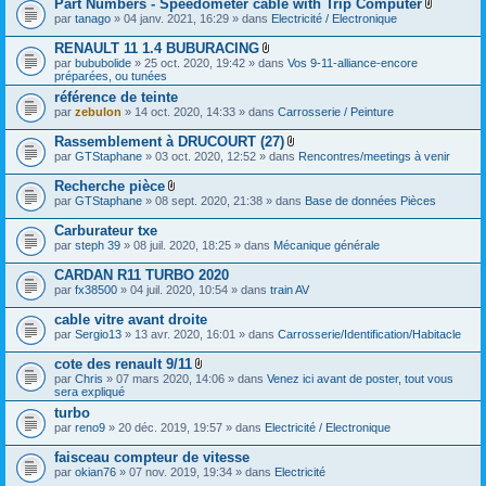
Part Numbers - Speedometer cable with Trip Computer
n
j
t
F
par
tanago
» 04 janv. 2021, 16:29 » dans
Electricité / Electronique
o
(
i
i
s
c
RENAULT 11 1.4 BUBURACING
n
)
h
t
F
par
bububolide
» 25 oct. 2020, 19:42 » dans
Vos 9-11-alliance-encore
i
(
i
préparées, ou tunées
e
s
c
r
référence de teinte
)
h
(
par
zebulon
» 14 oct. 2020, 14:33 » dans
i
Carrosserie / Peinture
s
e
)
r
Rassemblement à DRUCOURT (27)
j
(
F
par
GTStaphane
» 03 oct. 2020, 12:52 » dans
Rencontres/meetings à venir
o
s
i
i
)
c
Recherche pièce
n
j
h
F
t
par
GTStaphane
» 08 sept. 2020, 21:38 » dans
Base de données Pièces
o
i
i
(
i
e
c
s
Carburateur txe
n
r
h
)
t
(
par
steph 39
» 08 juil. 2020, 18:25 » dans
Mécanique générale
i
(
s
e
s
)
CARDAN R11 TURBO 2020
r
)
j
(
par
fx38500
» 04 juil. 2020, 10:54 » dans
train AV
o
s
i
)
cable vitre avant droite
n
j
par
Sergio13
» 13 avr. 2020, 16:01 » dans
Carrosserie/Identification/Habitacle
t
o
(
i
s
cote des renault 9/11
n
)
F
par
Chris
» 07 mars 2020, 14:06 » dans
Venez ici avant de poster, tout vous
t
i
sera expliqué
(
c
s
turbo
h
)
par
reno9
» 20 déc. 2019, 19:57 » dans
i
Electricité / Electronique
e
r
faisceau compteur de vitesse
(
par
okian76
» 07 nov. 2019, 19:34 » dans
Electricité
s