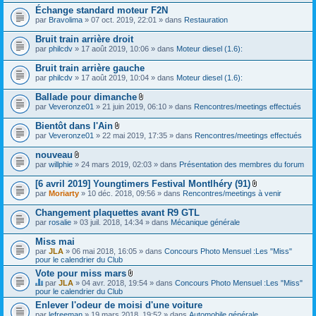
)
Échange standard moteur F2N
j
par
Bravolima
» 07 oct. 2019, 22:01 » dans
Restauration
o
i
Bruit train arrière droit
n
t
par
philcdv
» 17 août 2019, 10:06 » dans
Moteur diesel (1.6):
(
s
Bruit train arrière gauche
)
par
philcdv
» 17 août 2019, 10:04 » dans
Moteur diesel (1.6):
Ballade pour dimanche
F
par
Veveronze01
» 21 juin 2019, 06:10 » dans
Rencontres/meetings effectués
i
c
Bientôt dans l'Ain
h
F
par
Veveronze01
» 22 mai 2019, 17:35 » dans
Rencontres/meetings effectués
i
i
e
c
nouveau
r
h
F
(
par
willphie
» 24 mars 2019, 02:03 » dans
Présentation des membres du forum
i
i
s
e
c
)
[6 avril 2019] Youngtimers Festival Montlhéry (91)
r
h
j
F
(
par
Moriarty
» 10 déc. 2018, 09:56 » dans
Rencontres/meetings à venir
i
o
i
s
e
i
c
)
Changement plaquettes avant R9 GTL
r
n
h
j
(
par
rosalie
» 03 juil. 2018, 14:34 » dans
Mécanique générale
t
i
o
s
(
e
i
)
s
Miss mai
r
n
j
)
(
par
JLA
» 06 mai 2018, 16:05 » dans
Concours Photo Mensuel :Les "Miss"
t
o
s
pour le calendrier du Club
(
i
)
s
Vote pour miss mars
n
j
)
t
F
par
JLA
» 04 avr. 2018, 19:54 » dans
Concours Photo Mensuel :Les "Miss"
o
(
i
C
pour le calendrier du Club
i
s
c
e
n
Enlever l'odeur de moisi d'une voiture
)
h
s
t
par
lefreeman
» 19 mars 2018, 19:52 » dans
i
Automobile générale
u