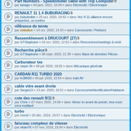
Part Numbers - Speedometer cable with Trip Computer
n
j
t
F
par
tanago
» 04 janv. 2021, 16:29 » dans
Electricité / Electronique
o
(
i
i
s
c
RENAULT 11 1.4 BUBURACING
n
)
h
t
F
par
bububolide
» 25 oct. 2020, 19:42 » dans
Vos 9-11-alliance-encore
i
(
i
préparées, ou tunées
e
s
c
r
référence de teinte
)
h
(
par
zebulon
» 14 oct. 2020, 14:33 » dans
i
Carrosserie / Peinture
s
e
)
r
Rassemblement à DRUCOURT (27)
j
(
F
par
GTStaphane
» 03 oct. 2020, 12:52 » dans
Rencontres/meetings à venir
o
s
i
i
)
c
Recherche pièce
n
j
h
F
t
par
GTStaphane
» 08 sept. 2020, 21:38 » dans
Base de données Pièces
o
i
i
(
i
e
c
s
Carburateur txe
n
r
h
)
t
(
par
steph 39
» 08 juil. 2020, 18:25 » dans
Mécanique générale
i
(
s
e
s
)
CARDAN R11 TURBO 2020
r
)
j
(
par
fx38500
» 04 juil. 2020, 10:54 » dans
train AV
o
s
i
)
cable vitre avant droite
n
j
par
Sergio13
» 13 avr. 2020, 16:01 » dans
Carrosserie/Identification/Habitacle
t
o
(
i
s
cote des renault 9/11
n
)
F
par
Chris
» 07 mars 2020, 14:06 » dans
Venez ici avant de poster, tout vous
t
i
sera expliqué
(
c
s
turbo
h
)
par
reno9
» 20 déc. 2019, 19:57 » dans
i
Electricité / Electronique
e
r
faisceau compteur de vitesse
(
par
okian76
» 07 nov. 2019, 19:34 » dans
Electricité
s