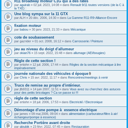
R11 broadway moteur C1G qui a des ratés
h
(
par
aguirab
» 02 juil. 2023, 14:08 » dans
Renault 9/11 toutes versions (de la C à
i
s
la TXE) :
e
)
r
j
Une blog sympa sur la 11 GTX
(
o
par
ALH
» 20 déc. 2006, 14:30 » dans
La Gamme R11-R9-Alliance-Encore
s
i
)
n
fixation moteur
j
t
o
par
babou
» 30 janv. 2023, 21:33 » dans
Mécanique
(
i
s
n
)
cote de soubassement
t
par
gazrider
» 01 oct. 2008, 16:12 » dans
Carrosserie / Peinture
(
s
jeu au niveau du doigt d'allumeur
)
par
okian76
» 15 sept. 2022, 15:48 » dans
allumage (AEI/bougies)
Règle de cette section !
par
ertiohn
» 12 juil. 2006, 17:44 » dans
Règles de la section mécanique à lire
impérativement
journée nationale des véhicules d époque
F
par
Chris
» 15 avr. 2022, 11:17 » dans
Rencontres/meetings à venir
i
c
Trucs de remise au propre d'intérieur.
h
par
jfb9311
» 14 juin 2007, 11:51 » dans
Vous avez ou cherchez des astuces
i
pour des petits bricolages ? Ca se passe ici !!!
e
r
règle de cette section
(
par
ertiohn
» 18 juil. 2006, 17:53 » dans
Electricité / Electronique
s
)
Démontage d'une pompe à essence electrique
j
par
james
» 09 mai 2006, 09:04 » dans
alimentation (carburateur/filtre à air/
o
échangeur/pompe à essence)
i
n
Recherche Portière avant droite
t
par
gloubik
» 23 févr. 2022, 07:45 » dans
Restauration
(