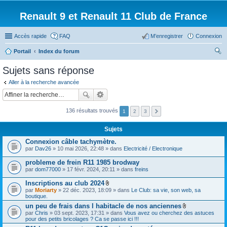
Renault 9 et Renault 11 Club de France
Accès rapide
FAQ
M’enregistrer
Connexion
Portail
Index du forum
ec
Sujets sans réponse
her
Aller à la recherche avancée
ch
er
136 résultats trouvés
1
2
3
Sujets
Connexion câble tachymètre.
par
Dav26
» 10 mai 2026, 22:48 » dans
Electricité / Electronique
probleme de frein R11 1985 brodway
par
dom77000
» 17 févr. 2024, 20:11 » dans
freins
Inscriptions au club 2024
F
par
Moriarty
» 22 déc. 2023, 18:09 » dans
Le Club: sa vie, son web, sa
i
boutique.
c
un peu de frais dans l habitacle de nos anciennes
h
F
par
Chris
» 03 sept. 2023, 17:31 » dans
i
Vous avez ou cherchez des astuces
i
pour des petits bricolages ? Ca se passe ici !!!
e
c
r