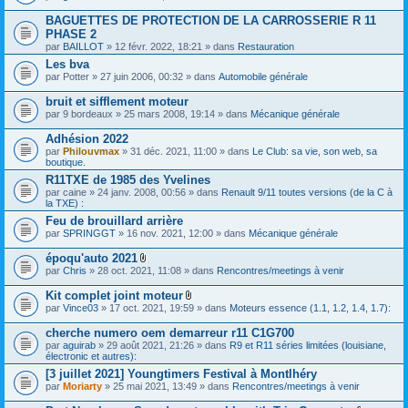
s
BAGUETTES DE PROTECTION DE LA CARROSSERIE R 11
)
PHASE 2
par
BAILLOT
» 12 févr. 2022, 18:21 » dans
Restauration
Les bva
par
Potter
» 27 juin 2006, 00:32 » dans
Automobile générale
bruit et sifflement moteur
par
9 bordeaux
» 25 mars 2008, 19:14 » dans
Mécanique générale
Adhésion 2022
par
Philouvmax
» 31 déc. 2021, 11:00 » dans
Le Club: sa vie, son web, sa
boutique.
R11TXE de 1985 des Yvelines
par
caine
» 24 janv. 2008, 00:56 » dans
Renault 9/11 toutes versions (de la C à
la TXE) :
Feu de brouillard arrière
par
SPRINGGT
» 16 nov. 2021, 12:00 » dans
Mécanique générale
époqu'auto 2021
F
par
Chris
» 28 oct. 2021, 11:08 » dans
Rencontres/meetings à venir
i
c
Kit complet joint moteur
h
F
par
Vince03
» 17 oct. 2021, 19:59 » dans
Moteurs essence (1.1, 1.2, 1.4, 1.7):
i
i
e
c
cherche numero oem demarreur r11 C1G700
r
h
(
par
aguirab
» 29 août 2021, 21:26 » dans
R9 et R11 séries limitées (louisiane,
i
s
électronic et autres):
e
)
r
[3 juillet 2021] Youngtimers Festival à Montlhéry
j
(
par
Moriarty
» 25 mai 2021, 13:49 » dans
Rencontres/meetings à venir
o
s
i
)