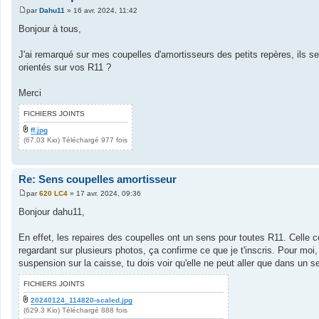
par
Dahu11
»
16 avr. 2024, 11:42
M
e
Bonjour à tous,
s
s
a
J'ai remarqué sur mes coupelles d'amortisseurs des petits repères, ils 
g
orientés sur vos R11 ?
e
Merci
FICHIERS JOINTS
ff.jpg
(67.03 Kio) Téléchargé 977 fois
Re: Sens coupelles amortisseur
par
620 LC4
»
17 avr. 2024, 09:36
M
e
Bonjour dahu11,
s
s
a
En effet, les repaires des coupelles ont un sens pour toutes R11. Celle cô
g
regardant sur plusieurs photos, ça confirme ce que je t'inscris. Pour moi
e
suspension sur la caisse, tu dois voir qu'elle ne peut aller que dans un s
FICHIERS JOINTS
20240124_114820-scaled.jpg
(629.3 Kio) Téléchargé 888 fois