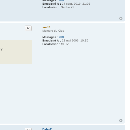
Messages :
280
Enregistré le :
24 sept. 2019, 21:26
Localisation :
Sarthe 72
Citation
vm57
Membre du Club
Messages :
708
Enregistré le :
22 mai 2009, 10:15
Localisation :
METZ
 ?
Citation
Dahu11