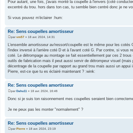
a
Pour autant, une fois, j'avais monté la coupelle à l'envers (coté conduct
g
excentré du trou. hors dans ton cas, tu semble bien centré donc je ne vo
e
Si vous pouvez m'éclairer :hum:
Re: Sens coupelles amortisseur
par
vm57
»
18 avr. 2024, 14:31
M
e
L'ensemble amortisseur av/ressort/coupelle est le même pour les cotés G 
s
l'index inversé à l'arrière coté D et à l'avant coté G. Par contre, si vous r
s
a
coté. Le détrompage au montage se fait essentiellement par ces 2 trous d
g
outils de fabrication mais il peut aussi servir de détrompeur visuel (ma
e
décentrage de la coupelle par rapport au grand trou mais aussi un appui in
Pierre, est-ce que tu es éclairé maintenant ? :wink:
Re: Sens coupelles amortisseur
par
Dahu11
»
18 avr. 2024, 16:46
M
e
Donc si je suis ton raisonnement mes coupelles seraient bien correcte
s
s
a
Je ne peux pas les monter "normalement" ?
g
e
Re: Sens coupelles amortisseur
par
Pierre
»
18 avr. 2024, 23:19
M