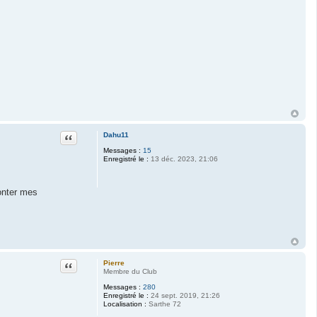
Citation
Dahu11
Messages :
15
Enregistré le :
13 déc. 2023, 21:06
onter mes
Citation
Pierre
Membre du Club
Messages :
280
Enregistré le :
24 sept. 2019, 21:26
Localisation :
Sarthe 72