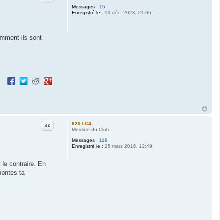
Messages :
15
Enregistré le :
13 déc. 2023, 21:06
omment ils sont
Partager sur Facebook
Partager sur Twitter
Partager sur Reddit
Partager sur Google+
Citation
620 LC4
Membre du Club
Messages :
118
Enregistré le :
25 mars 2016, 12:49
 le contraire. En
montes ta