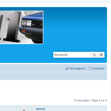
M’enregistrer
Connexion
9 messages • Page
1
sur
1
Citation
Dahu11