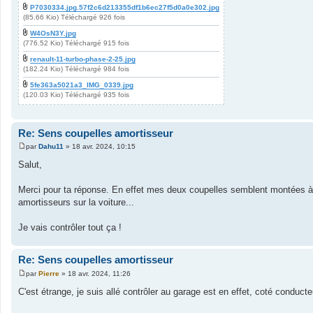
P7030334.jpg.57f2c6d213355df1b6ec27f5d0a0e302.jpg
(85.66 Kio) Téléchargé 926 fois
W4OsN3Y.jpg
(776.52 Kio) Téléchargé 915 fois
renault-11-turbo-phase-2-25.jpg
(182.24 Kio) Téléchargé 984 fois
5fe363a5021a3_IMG_0339.jpg
(120.03 Kio) Téléchargé 935 fois
Re: Sens coupelles amortisseur
par
Dahu11
»
18 avr. 2024, 10:15
M
e
Salut,
s
s
a
Merci pour ta réponse. En effet mes deux coupelles semblent montées à 
g
amortisseurs sur la voiture...
e
Je vais contrôler tout ça !
Re: Sens coupelles amortisseur
par
Pierre
»
18 avr. 2024, 11:26
M
e
C'est étrange, je suis allé contrôler au garage est en effet, coté conducte
s
s