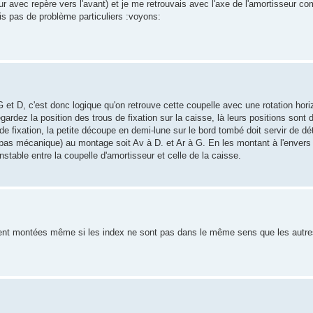
eur avec repère vers l'avant) et je me retrouvais avec l'axe de l'amortisseur c
is pas de problème particuliers :voyons:
et D, c'est donc logique qu'on retrouve cette coupelle avec une rotation hori
egardez la position des trous de fixation sur la caisse, là leurs positions sont 
e fixation, la petite découpe en demi-lune sur le bord tombé doit servir de d
is pas mécanique) au montage soit Av à D. et Ar à G. En les montant à l'envers
stable entre la coupelle d'amortisseur et celle de la caisse.
ment montées même si les index ne sont pas dans le même sens que les autr