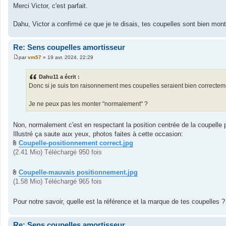
e
Merci Victor, c'est parfait.
s
s
a
Dahu, Victor a confirmé ce que je te disais, tes coupelles sont bien mon
g
e
Re: Sens coupelles amortisseur
par
vm57
»
19 avr. 2024, 22:29
M
e
s
Dahu11 a écrit :
s
Donc si je suis ton raisonnement mes coupelles seraient bien correcte
a
g
e
Je ne peux pas les monter "normalement" ?
Non, normalement c'est en respectant la position centrée de la coupelle pa
Illustré ça saute aux yeux, photos faites à cette occasion:
Coupelle-positionnement correct.jpg
(2.41 Mio) Téléchargé 950 fois
Coupelle-mauvais positionnement.jpg
(1.58 Mio) Téléchargé 965 fois
Pour notre savoir, quelle est la référence et la marque de tes coupelles ?
Re: Sens coupelles amortisseur