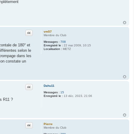
omplétement
Citation
vm57
Membre du Club
Messages :
708
zontale de 180° et
Enregistré le :
22 mai 2009, 10:15
Localisation :
METZ
différentes selon le
étrompage dans les
 on constate un
Citation
Dahu11
Messages :
15
Enregistré le :
13 déc. 2023, 21:06
es R11 ?
Citation
Pierre
Membre du Club