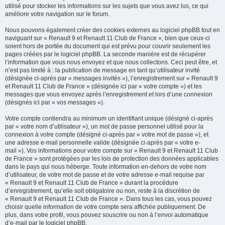
utilisé pour stocker les informations sur les sujets que vous avez lus, ce qui
améliore votre navigation sur le forum.
Nous pouvons également créer des cookies externes au logiciel phpBB tout en
naviguant sur « Renault 9 et Renault 11 Club de France », bien que ceux-ci
soient hors de portée du document qui est prévu pour couvrir seulement les
pages créées par le logiciel phpBB. La seconde manière est de récupérer
l’information que vous nous envoyez et que nous collectons. Ceci peut être, et
n’est pas limité à : la publication de message en tant qu’utilisateur invité
(désignée ci-après par « messages invités »), l’enregistrement sur « Renault 9
et Renault 11 Club de France » (désignée ici par « votre compte ») et les
messages que vous envoyez après l’enregistrement et lors d’une connexion
(désignés ici par « vos messages »).
Votre compte contiendra au minimum un identifiant unique (désigné ci-après
par « votre nom d’utilisateur »), un mot de passe personnel utilisé pour la
connexion à votre compte (désigné ci-après par « votre mot de passe »), et
une adresse e-mail personnelle valide (désignée ci-après par « votre e-
mail »). Vos informations pour votre compte sur « Renault 9 et Renault 11 Club
de France » sont protégées par les lois de protection des données applicables
dans le pays qui nous héberge. Toute information en-dehors de votre nom
d’utilisateur, de votre mot de passe et de votre adresse e-mail requise par
« Renault 9 et Renault 11 Club de France » durant la procédure
d’enregistrement, qu’elle soit obligatoire ou non, reste à la discrétion de
« Renault 9 et Renault 11 Club de France ». Dans tous les cas, vous pouvez
choisir quelle information de votre compte sera affichée publiquement. De
plus, dans votre profil, vous pouvez souscrire ou non à l’envoi automatique
d’e-mail par le logiciel phpBB.