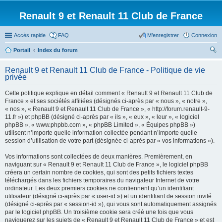
Renault 9 et Renault 11 Club de France
Accès rapide
FAQ
M’enregistrer
Connexion
Portail
Index du forum
ec
Renault 9 et Renault 11 Club de France - Politique de vie
her
privée
ch
Cette politique explique en détail comment « Renault 9 et Renault 11 Club de
er
France » et ses sociétés affiliées (désignés ci-après par « nous », « notre »,
« nos », « Renault 9 et Renault 11 Club de France », « http://forum.renault-9-
11.fr ») et phpBB (désigné ci-après par « ils », « eux », « leur », « logiciel
phpBB », « www.phpbb.com », « phpBB Limited », « Équipes phpBB »)
utilisent n’importe quelle information collectée pendant n’importe quelle
session d’utilisation de votre part (désignée ci-après par « vos informations »).
Vos informations sont collectées de deux manières. Premièrement, en
naviguant sur « Renault 9 et Renault 11 Club de France », le logiciel phpBB
créera un certain nombre de cookies, qui sont des petits fichiers textes
téléchargés dans les fichiers temporaires du navigateur Internet de votre
ordinateur. Les deux premiers cookies ne contiennent qu’un identifiant
utilisateur (désigné ci-après par « user-id ») et un identifiant de session invité
(désigné ci-après par « session-id »), qui vous sont automatiquement assignés
par le logiciel phpBB. Un troisième cookie sera créé une fois que vous
naviguerez sur les sujets de « Renault 9 et Renault 11 Club de France » et est