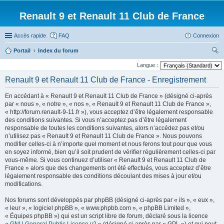
Renault 9 et Renault 11 Club de France
Accès rapide
FAQ
Connexion
Portail
Index du forum
ec
Langue :
her
Renault 9 et Renault 11 Club de France - Enregistrement
ch
En accédant à « Renault 9 et Renault 11 Club de France » (désigné ci-après
er
par « nous », « notre », « nos », « Renault 9 et Renault 11 Club de France »,
« http://forum.renault-9-11.fr »), vous acceptez d’être légalement responsable
des conditions suivantes. Si vous n’acceptez pas d’être légalement
responsable de toutes les conditions suivantes, alors n’accédez pas et/ou
n’utilisez pas « Renault 9 et Renault 11 Club de France ». Nous pouvons
modifier celles-ci à n’importe quel moment et nous ferons tout pour que vous
en soyez informé, bien qu’il soit prudent de vérifier régulièrement celles-ci par
vous-même. Si vous continuez d’utiliser « Renault 9 et Renault 11 Club de
France » alors que des changements ont été effectués, vous acceptez d’être
légalement responsable des conditions découlant des mises à jour et/ou
modifications.
Nos forums sont développés par phpBB (désigné ci-après par « ils », « eux »,
« leur », « logiciel phpBB », « www.phpbb.com », « phpBB Limited »,
« Équipes phpBB ») qui est un script libre de forum, déclaré sous la licence