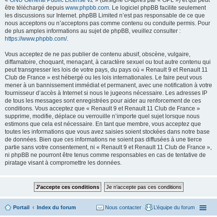
«
GNU General Public License v2
» (désigné ci-après par « GPL ») et qui peut
être téléchargé depuis
www.phpbb.com
. Le logiciel phpBB facilite seulement
les discussions sur Internet. phpBB Limited n’est pas responsable de ce que
nous acceptons ou n’acceptons pas comme contenu ou conduite permis. Pour
de plus amples informations au sujet de phpBB, veuillez consulter :
https://www.phpbb.com/
.
Vous acceptez de ne pas publier de contenu abusif, obscène, vulgaire,
diffamatoire, choquant, menaçant, à caractère sexuel ou tout autre contenu qui
peut transgresser les lois de votre pays, du pays où « Renault 9 et Renault 11
Club de France » est hébergé ou les lois internationales. Le faire peut vous
mener à un bannissement immédiat et permanent, avec une notification à votre
fournisseur d’accès à Internet si nous le jugeons nécessaire. Les adresses IP
de tous les messages sont enregistrées pour aider au renforcement de ces
conditions. Vous acceptez que « Renault 9 et Renault 11 Club de France »
supprime, modifie, déplace ou verrouille n’importe quel sujet lorsque nous
estimons que cela est nécessaire. En tant que membre, vous acceptez que
toutes les informations que vous avez saisies soient stockées dans notre base
de données. Bien que ces informations ne soient pas diffusées à une tierce
partie sans votre consentement, ni « Renault 9 et Renault 11 Club de France »,
ni phpBB ne pourront être tenus comme responsables en cas de tentative de
piratage visant à compromettre les données.
Portail
Index du forum
Nous contacter
L’équipe du forum