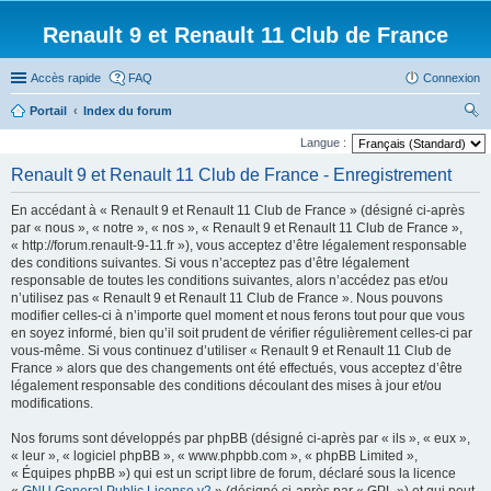
Renault 9 et Renault 11 Club de France
Accès rapide
FAQ
Connexion
Portail
Index du forum
ec
Langue :
her
Renault 9 et Renault 11 Club de France - Enregistrement
ch
En accédant à « Renault 9 et Renault 11 Club de France » (désigné ci-après
er
par « nous », « notre », « nos », « Renault 9 et Renault 11 Club de France »,
« http://forum.renault-9-11.fr »), vous acceptez d’être légalement responsable
des conditions suivantes. Si vous n’acceptez pas d’être légalement
responsable de toutes les conditions suivantes, alors n’accédez pas et/ou
n’utilisez pas « Renault 9 et Renault 11 Club de France ». Nous pouvons
modifier celles-ci à n’importe quel moment et nous ferons tout pour que vous
en soyez informé, bien qu’il soit prudent de vérifier régulièrement celles-ci par
vous-même. Si vous continuez d’utiliser « Renault 9 et Renault 11 Club de
France » alors que des changements ont été effectués, vous acceptez d’être
légalement responsable des conditions découlant des mises à jour et/ou
modifications.
Nos forums sont développés par phpBB (désigné ci-après par « ils », « eux »,
« leur », « logiciel phpBB », « www.phpbb.com », « phpBB Limited »,
« Équipes phpBB ») qui est un script libre de forum, déclaré sous la licence