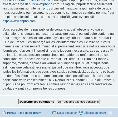
«
GNU General Public License v2
» (désigné ci-après par « GPL ») et qui peut
être téléchargé depuis
www.phpbb.com
. Le logiciel phpBB facilite seulement
les discussions sur Internet. phpBB Limited n’est pas responsable de ce que
nous acceptons ou n’acceptons pas comme contenu ou conduite permis. Pour
de plus amples informations au sujet de phpBB, veuillez consulter :
https://www.phpbb.com/
.
Vous acceptez de ne pas publier de contenu abusif, obscène, vulgaire,
diffamatoire, choquant, menaçant, à caractère sexuel ou tout autre contenu qui
peut transgresser les lois de votre pays, du pays où « Renault 9 et Renault 11
Club de France » est hébergé ou les lois internationales. Le faire peut vous
mener à un bannissement immédiat et permanent, avec une notification à votre
fournisseur d’accès à Internet si nous le jugeons nécessaire. Les adresses IP
de tous les messages sont enregistrées pour aider au renforcement de ces
conditions. Vous acceptez que « Renault 9 et Renault 11 Club de France »
supprime, modifie, déplace ou verrouille n’importe quel sujet lorsque nous
estimons que cela est nécessaire. En tant que membre, vous acceptez que
toutes les informations que vous avez saisies soient stockées dans notre base
de données. Bien que ces informations ne soient pas diffusées à une tierce
partie sans votre consentement, ni « Renault 9 et Renault 11 Club de France »,
ni phpBB ne pourront être tenus comme responsables en cas de tentative de
piratage visant à compromettre les données.
Portail
Index du forum
Nous contacter
L’équipe du forum