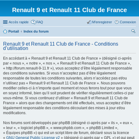
Renault 9 et Renault 11 Club de France
Accès rapide
FAQ
M’enregistrer
Connexion
Portail
Index du forum
ec
Renault 9 et Renault 11 Club de France - Conditions
her
d’utilisation
ch
En accédant à « Renault 9 et Renault 11 Club de France » (désigné ci-après
er
par « nous », « notre », « nos », « Renault 9 et Renault 11 Club de France »,
« http://forum.renault-9-11.fr »), vous acceptez d’être légalement responsable
des conditions suivantes. Si vous n’acceptez pas d’être légalement
responsable de toutes les conditions suivantes, alors n’accédez pas et/ou
n’utilisez pas « Renault 9 et Renault 11 Club de France ». Nous pouvons
modifier celles-ci à n’importe quel moment et nous ferons tout pour que vous
en soyez informé, bien qu’il soit prudent de vérifier régulièrement celles-ci par
vous-même. Si vous continuez d’utiliser « Renault 9 et Renault 11 Club de
France » alors que des changements ont été effectués, vous acceptez d’être
légalement responsable des conditions découlant des mises à jour et/ou
modifications.
Nos forums sont développés par phpBB (désigné ci-après par « ils », « eux »,
« leur », « logiciel phpBB », « www.phpbb.com », « phpBB Limited »,
« Équipes phpBB ») qui est un script libre de forum, déclaré sous la licence
«
GNU General Public License v2
» (désigné ci-après par « GPL ») et qui peut