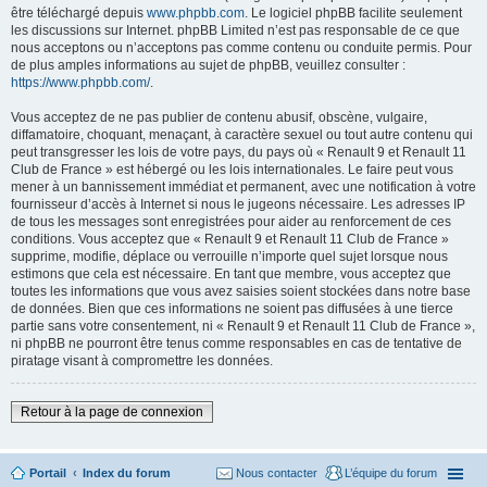
être téléchargé depuis
www.phpbb.com
. Le logiciel phpBB facilite seulement
les discussions sur Internet. phpBB Limited n’est pas responsable de ce que
nous acceptons ou n’acceptons pas comme contenu ou conduite permis. Pour
de plus amples informations au sujet de phpBB, veuillez consulter :
https://www.phpbb.com/
.
Vous acceptez de ne pas publier de contenu abusif, obscène, vulgaire,
diffamatoire, choquant, menaçant, à caractère sexuel ou tout autre contenu qui
peut transgresser les lois de votre pays, du pays où « Renault 9 et Renault 11
Club de France » est hébergé ou les lois internationales. Le faire peut vous
mener à un bannissement immédiat et permanent, avec une notification à votre
fournisseur d’accès à Internet si nous le jugeons nécessaire. Les adresses IP
de tous les messages sont enregistrées pour aider au renforcement de ces
conditions. Vous acceptez que « Renault 9 et Renault 11 Club de France »
supprime, modifie, déplace ou verrouille n’importe quel sujet lorsque nous
estimons que cela est nécessaire. En tant que membre, vous acceptez que
toutes les informations que vous avez saisies soient stockées dans notre base
de données. Bien que ces informations ne soient pas diffusées à une tierce
partie sans votre consentement, ni « Renault 9 et Renault 11 Club de France »,
ni phpBB ne pourront être tenus comme responsables en cas de tentative de
piratage visant à compromettre les données.
Retour à la page de connexion
Portail
Index du forum
Nous contacter
L’équipe du forum