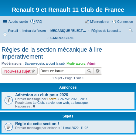
Renault 9 et Renault 11 Club de France
Accès rapide
FAQ
M’enregistrer
Connexion
Portail
Index du forum
MECANIQUE / ELECTRICITE
Règles de la section mécanique à lire impérativement
CARROSSERIE
ec
her
Règles de la section mécanique à lire
ch
impérativement
er
Modérateurs :
Sayenvegeta
,
a donf la sub
,
Modérateurs
,
Admin
Nouveau sujet
1 sujet • Page
1
sur
1
Annonces
Adhésion au club pour 2026
Dernier message par
Pierre
«
26 avr. 2026, 20:09
Posté dans
Le Club: sa vie, son web, sa boutique.
Réponses :
6
Sujets
Règle de cette section !
Dernier message par
ertiohn
«
11 mai 2022, 11:23