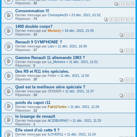
Réponses :
32
1
2
3
Consommation !!!
Dernier message par
Christophe33
«
23 déc. 2021, 01:52
Réponses :
73
1
2
3
4
5
1400 double corps?
Dernier message par
Moriarty
«
18 déc. 2021, 21:55
Réponses :
15
1
2
Renault 9 SYMPHONIE ?
Dernier message par
Laïo
«
11 déc. 2021, 16:30
Réponses :
17
1
2
Gamme Renault 11 allemande 1983 ?
Dernier message par
Le_Monstre
«
11 déc. 2021, 11:51
Réponses :
5
Des R9 et R11 très spéciales.
Dernier message par
Potter
«
11 déc. 2021, 11:50
Réponses :
20
1
2
Quel est la meilleure série spéciale ?
Dernier message par
ZENDER
«
11 déc. 2021, 11:37
Réponses :
16
1
2
poids du capot r11
Dernier message par
Fab11Turbo
«
11 déc. 2021, 11:29
Réponses :
12
le losange de renault
Dernier message par
ACIDBURN67
«
11 déc. 2021, 11:25
Réponses :
1
Elle vient d'où cette 9 ?
Dernier message par
ILOVER11
«
11 déc. 2021, 11:24