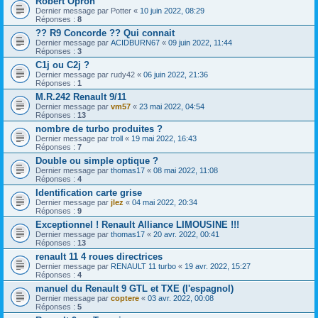
Robert Opron
Dernier message par
Potter
«
10 juin 2022, 08:29
Réponses :
8
?? R9 Concorde ?? Qui connait
Dernier message par
ACIDBURN67
«
09 juin 2022, 11:44
Réponses :
3
C1j ou C2j ?
Dernier message par
rudy42
«
06 juin 2022, 21:36
Réponses :
1
M.R.242 Renault 9/11
Dernier message par
vm57
«
23 mai 2022, 04:54
Réponses :
13
nombre de turbo produites ?
Dernier message par
troll
«
19 mai 2022, 16:43
Réponses :
7
Double ou simple optique ?
Dernier message par
thomas17
«
08 mai 2022, 11:08
Réponses :
4
Identification carte grise
Dernier message par
jlez
«
04 mai 2022, 20:34
Réponses :
9
Exceptionnel ! Renault Alliance LIMOUSINE !!!
Dernier message par
thomas17
«
20 avr. 2022, 00:41
Réponses :
13
renault 11 4 roues directrices
Dernier message par
RENAULT 11 turbo
«
19 avr. 2022, 15:27
Réponses :
4
manuel du Renault 9 GTL et TXE (l'espagnol)
Dernier message par
coptere
«
03 avr. 2022, 00:08
Réponses :
5