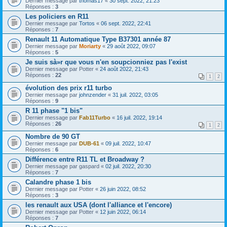
Dernier message par
thomas17
«
30 sept. 2022, 21:23
Réponses :
3
Les policiers en R11
Dernier message par
Tortos
«
06 sept. 2022, 22:41
Réponses :
7
Renault 11 Automatique Type B37301 année 87
Dernier message par
Moriarty
«
29 août 2022, 09:07
Réponses :
5
Je suis sà»r que vous n'en soupcionniez pas l'exist
Dernier message par
Potter
«
24 août 2022, 21:43
Réponses :
22
1
2
évolution des prix r11 turbo
Dernier message par
johnzender
«
31 juil. 2022, 03:05
Réponses :
9
R 11 phase "1 bis"
Dernier message par
Fab11Turbo
«
16 juil. 2022, 19:14
Réponses :
26
1
2
Nombre de 90 GT
Dernier message par
DUB-61
«
09 juil. 2022, 10:47
Réponses :
6
Différence entre R11 TL et Broadway ?
Dernier message par
gaspard
«
02 juil. 2022, 20:30
Réponses :
7
Calandre phase 1 bis
Dernier message par
Potter
«
26 juin 2022, 08:52
Réponses :
3
les renault aux USA (dont l'alliance et l'encore)
Dernier message par
Potter
«
12 juin 2022, 06:14
Réponses :
7