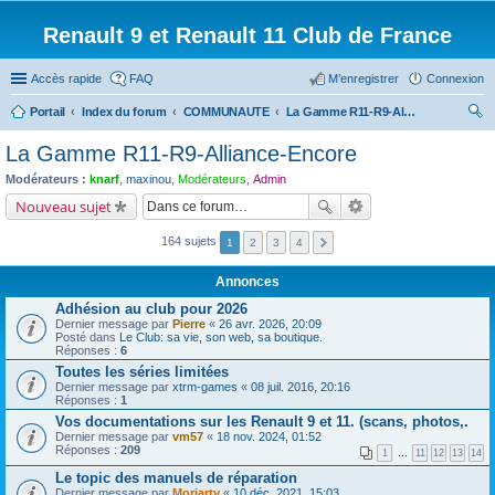
Renault 9 et Renault 11 Club de France
Accès rapide
FAQ
M’enregistrer
Connexion
Portail
Index du forum
COMMUNAUTE
La Gamme R11-R9-Alliance-Encore
ec
La Gamme R11-R9-Alliance-Encore
her
Modérateurs :
knarf
,
maxinou
,
Modérateurs
,
Admin
ch
Nouveau sujet
er
164 sujets
1
2
3
4
Annonces
Adhésion au club pour 2026
Dernier message par
Pierre
«
26 avr. 2026, 20:09
Posté dans
Le Club: sa vie, son web, sa boutique.
Réponses :
6
Toutes les séries limitées
Dernier message par
xtrm-games
«
08 juil. 2016, 20:16
Réponses :
1
Vos documentations sur les Renault 9 et 11. (scans, photos,.
Dernier message par
vm57
«
18 nov. 2024, 01:52
Réponses :
209
1
…
11
12
13
14
Le topic des manuels de réparation
Dernier message par
Moriarty
«
10 déc. 2021, 15:03