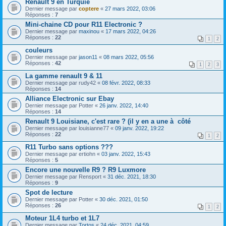
Renault 9 en Turquie
Dernier message par
coptere
«
27 mars 2022, 03:06
Réponses :
7
Mini-chaine CD pour R11 Electronic ?
Dernier message par
maxinou
«
17 mars 2022, 04:26
Réponses :
22
1
2
couleurs
Dernier message par
jason11
«
08 mars 2022, 05:56
Réponses :
42
1
2
3
La gamme renault 9 & 11
Dernier message par
rudy42
«
08 févr. 2022, 08:33
Réponses :
14
Alliance Electronic sur Ebay
Dernier message par
Potter
«
26 janv. 2022, 14:40
Réponses :
14
Renault 9 Louisiane, c'est rare ? (il y en a une à côté
Dernier message par
louisianne77
«
09 janv. 2022, 19:22
Réponses :
22
1
2
R11 Turbo sans options ???
Dernier message par
ertiohn
«
03 janv. 2022, 15:43
Réponses :
5
Encore une nouvelle R9 ? R9 Luxmore
Dernier message par
Rensport
«
31 déc. 2021, 18:30
Réponses :
9
Spot de lecture
Dernier message par
Potter
«
30 déc. 2021, 01:50
Réponses :
26
1
2
Moteur 1L4 turbo et 1L7
Dernier message par
Tortos
«
24 déc. 2021, 04:59