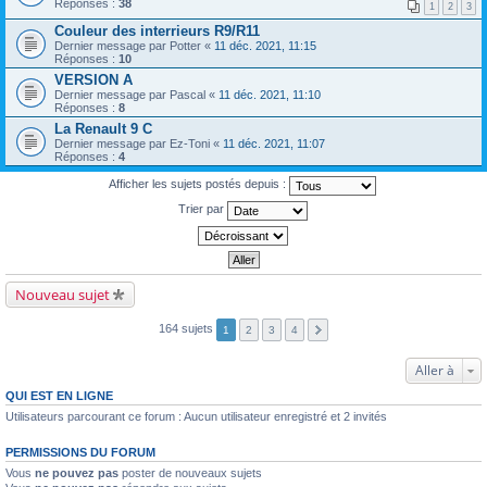
Réponses :
38
1
2
3
Couleur des interrieurs R9/R11
Dernier message par
Potter
«
11 déc. 2021, 11:15
Réponses :
10
VERSION A
Dernier message par
Pascal
«
11 déc. 2021, 11:10
Réponses :
8
La Renault 9 C
Dernier message par
Ez-Toni
«
11 déc. 2021, 11:07
Réponses :
4
Afficher les sujets postés depuis :
Trier par
Nouveau sujet
164 sujets
1
2
3
4
Aller à
QUI EST EN LIGNE
Utilisateurs parcourant ce forum : Aucun utilisateur enregistré et 2 invités
PERMISSIONS DU FORUM
Vous
ne pouvez pas
poster de nouveaux sujets