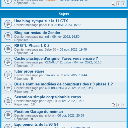
Réponses :
15
1
2
Sujets
Une blog sympa sur la 11 GTX
Dernier message par
ALH
«
26 févr. 2023, 15:52
Blog sur restau de Zender
Dernier message par
zef
«
09 nov. 2022, 16:50
Réponses :
1
R9 GTL Phase 1 & 2
Dernier message par
Beber58
«
05 nov. 2022, 19:49
Réponses :
3
Cache plastique d'origine, l'avez vous encore ?
Dernier message par
RENAULT 11 turbo
«
04 nov. 2022, 00:13
Réponses :
7
futur propriétaire
Dernier message par
maxinou
«
03 nov. 2022, 10:44
Réponses :
5
Quels sont les modèles de compteurs des r 9 phase 1 ?
Dernier message par
ACIDBURN67
«
25 oct. 2022, 03:35
Réponses :
7
Sensation simple corps/double corps
Dernier message par
rudy42
«
20 oct. 2022, 01:13
Réponses :
18
1
2
Position Garage du neiman
Dernier message par
ertiohn
«
06 oct. 2022, 20:39
Réponses :
9
Equipements de la 90 GT