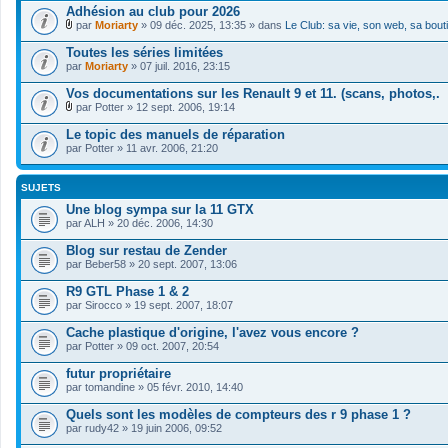
Adhésion au club pour 2026
par
Moriarty
» 09 déc. 2025, 13:35 » dans
Le Club: sa vie, son web, sa bout
F
i
Toutes les séries limitées
c
par
Moriarty
» 07 juil. 2016, 23:15
h
i
Vos documentations sur les Renault 9 et 11. (scans, photos,.
e
r
par
Potter
» 12 sept. 2006, 19:14
F
(
i
s
Le topic des manuels de réparation
c
)
par
Potter
» 11 avr. 2006, 21:20
h
j
i
o
e
i
SUJETS
r
n
(
t
Une blog sympa sur la 11 GTX
s
(
par
ALH
» 20 déc. 2006, 14:30
)
s
j
)
Blog sur restau de Zender
o
i
par
Beber58
» 20 sept. 2007, 13:06
n
t
R9 GTL Phase 1 & 2
(
par
Sirocco
» 19 sept. 2007, 18:07
s
)
Cache plastique d'origine, l'avez vous encore ?
par
Potter
» 09 oct. 2007, 20:54
futur propriétaire
par
tomandine
» 05 févr. 2010, 14:40
Quels sont les modèles de compteurs des r 9 phase 1 ?
par
rudy42
» 19 juin 2006, 09:52