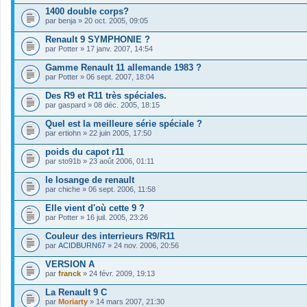
1400 double corps?
par
benja
» 20 oct. 2005, 09:05
Renault 9 SYMPHONIE ?
par
Potter
» 17 janv. 2007, 14:54
Gamme Renault 11 allemande 1983 ?
par
Potter
» 06 sept. 2007, 18:04
Des R9 et R11 très spéciales.
par
gaspard
» 08 déc. 2005, 18:15
Quel est la meilleure série spéciale ?
par
ertiohn
» 22 juin 2005, 17:50
poids du capot r11
par
sto91b
» 23 août 2006, 01:11
le losange de renault
par
chiche
» 06 sept. 2006, 11:58
Elle vient d'où cette 9 ?
par
Potter
» 16 juil. 2005, 23:26
Couleur des interrieurs R9/R11
par
ACIDBURN67
» 24 nov. 2006, 20:56
VERSION A
par
franck
» 24 févr. 2009, 19:13
La Renault 9 C
par
Moriarty
» 14 mars 2007, 21:30