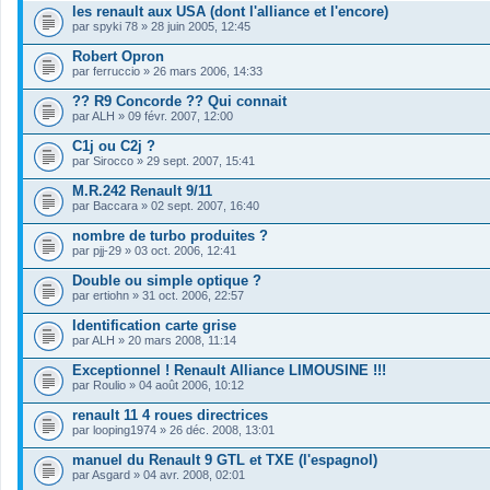
les renault aux USA (dont l'alliance et l'encore)
par
spyki 78
» 28 juin 2005, 12:45
Robert Opron
par
ferruccio
» 26 mars 2006, 14:33
?? R9 Concorde ?? Qui connait
par
ALH
» 09 févr. 2007, 12:00
C1j ou C2j ?
par
Sirocco
» 29 sept. 2007, 15:41
M.R.242 Renault 9/11
par
Baccara
» 02 sept. 2007, 16:40
nombre de turbo produites ?
par
pjj-29
» 03 oct. 2006, 12:41
Double ou simple optique ?
par
ertiohn
» 31 oct. 2006, 22:57
Identification carte grise
par
ALH
» 20 mars 2008, 11:14
Exceptionnel ! Renault Alliance LIMOUSINE !!!
par
Roulio
» 04 août 2006, 10:12
renault 11 4 roues directrices
par
looping1974
» 26 déc. 2008, 13:01
manuel du Renault 9 GTL et TXE (l'espagnol)
par
Asgard
» 04 avr. 2008, 02:01