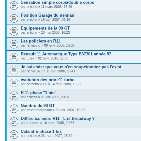
Sensation simple corps/double corps
par
ertiohn
» 11 mars 2006, 17:29
Position Garage du neiman
par
ertiohn
» 19 avr. 2007, 09:16
Equipements de la 90 GT
par
ertiohn
» 20 mai 2006, 16:23
Les policiers en R11
par
ferruccio
» 09 janv. 2006, 14:37
Renault 11 Automatique Type B37301 année 87
par
José
» 02 janv. 2010, 11:38
Je suis sà»r que vous n'en soupcionniez pas l'exist
par
richie1973
» 11 avr. 2006, 19:41
évolution des prix r11 turbo
par
garrettt22000
» 14 févr. 2008, 15:23
R 11 phase "1 bis"
par
ertiohn
» 21 juin 2005, 23:31
Nombre de 90 GT
par
dextramorphane
» 15 oct. 2007, 19:17
Différence entre R11 TL et Broadway ?
par
zeronze
» 16 sept. 2005, 10:57
Calandre phase 1 bis
par
ertiohn
» 23 mars 2007, 15:10