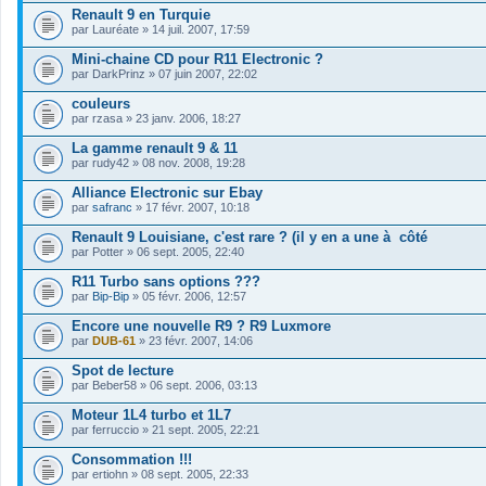
Renault 9 en Turquie
par
Lauréate
» 14 juil. 2007, 17:59
Mini-chaine CD pour R11 Electronic ?
par
DarkPrinz
» 07 juin 2007, 22:02
couleurs
par
rzasa
» 23 janv. 2006, 18:27
La gamme renault 9 & 11
par
rudy42
» 08 nov. 2008, 19:28
Alliance Electronic sur Ebay
par
safranc
» 17 févr. 2007, 10:18
Renault 9 Louisiane, c'est rare ? (il y en a une à côté
par
Potter
» 06 sept. 2005, 22:40
R11 Turbo sans options ???
par
Bip-Bip
» 05 févr. 2006, 12:57
Encore une nouvelle R9 ? R9 Luxmore
par
DUB-61
» 23 févr. 2007, 14:06
Spot de lecture
par
Beber58
» 06 sept. 2006, 03:13
Moteur 1L4 turbo et 1L7
par
ferruccio
» 21 sept. 2005, 22:21
Consommation !!!
par
ertiohn
» 08 sept. 2005, 22:33