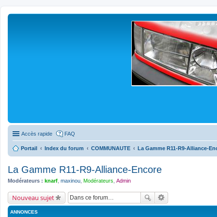
Accès rapide
FAQ
Portail
Index du forum
COMMUNAUTE
La Gamme R11-R9-Alliance-En
La Gamme R11-R9-Alliance-Encore
Modérateurs :
knarf
,
maxinou
,
Modérateurs
,
Admin
Nouveau sujet
ANNONCES