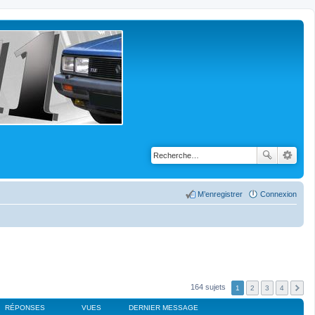
M’enregistrer
Connexion
164 sujets
1
2
3
4
RÉPONSES
VUES
DERNIER MESSAGE