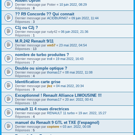
Robert Opron
Dernier message par
Potter
«
10 juin 2022, 08:29
Réponses :
8
?? R9 Concorde ?? Qui connait
Dernier message par
ACIDBURN67
«
09 juin 2022, 11:44
Réponses :
3
C1j ou C2j ?
Dernier message par
rudy42
«
06 juin 2022, 21:36
Réponses :
1
M.R.242 Renault 9/11
Dernier message par
vm57
«
23 mai 2022, 04:54
Réponses :
13
nombre de turbo produites ?
Dernier message par
troll
«
19 mai 2022, 16:43
Réponses :
7
Double ou simple optique ?
Dernier message par
thomas17
«
08 mai 2022, 11:08
Réponses :
4
Identification carte grise
Dernier message par
jlez
«
04 mai 2022, 20:34
Réponses :
9
Exceptionnel ! Renault Alliance LIMOUSINE !!!
Dernier message par
thomas17
«
20 avr. 2022, 00:41
Réponses :
13
renault 11 4 roues directrices
Dernier message par
RENAULT 11 turbo
«
19 avr. 2022, 15:27
Réponses :
4
manuel du Renault 9 GTL et TXE (l'espagnol)
Dernier message par
coptere
«
03 avr. 2022, 00:08
Réponses :
5