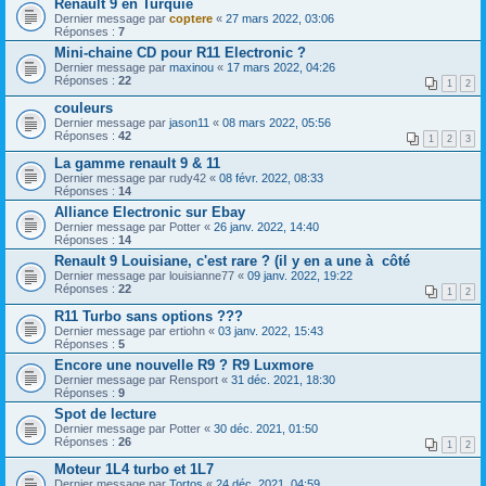
Renault 9 en Turquie
Dernier message par
coptere
«
27 mars 2022, 03:06
Réponses :
7
Mini-chaine CD pour R11 Electronic ?
Dernier message par
maxinou
«
17 mars 2022, 04:26
Réponses :
22
1
2
couleurs
Dernier message par
jason11
«
08 mars 2022, 05:56
Réponses :
42
1
2
3
La gamme renault 9 & 11
Dernier message par
rudy42
«
08 févr. 2022, 08:33
Réponses :
14
Alliance Electronic sur Ebay
Dernier message par
Potter
«
26 janv. 2022, 14:40
Réponses :
14
Renault 9 Louisiane, c'est rare ? (il y en a une à côté
Dernier message par
louisianne77
«
09 janv. 2022, 19:22
Réponses :
22
1
2
R11 Turbo sans options ???
Dernier message par
ertiohn
«
03 janv. 2022, 15:43
Réponses :
5
Encore une nouvelle R9 ? R9 Luxmore
Dernier message par
Rensport
«
31 déc. 2021, 18:30
Réponses :
9
Spot de lecture
Dernier message par
Potter
«
30 déc. 2021, 01:50
Réponses :
26
1
2
Moteur 1L4 turbo et 1L7
Dernier message par
Tortos
«
24 déc. 2021, 04:59