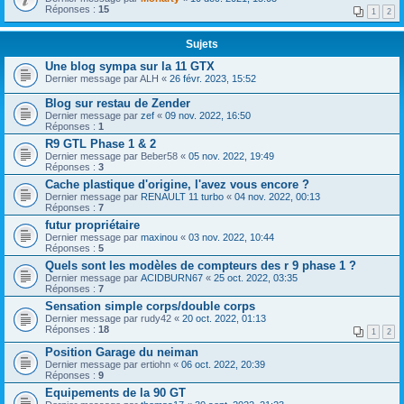
Réponses :
15
1
2
Sujets
Une blog sympa sur la 11 GTX
Dernier message par
ALH
«
26 févr. 2023, 15:52
Blog sur restau de Zender
Dernier message par
zef
«
09 nov. 2022, 16:50
Réponses :
1
R9 GTL Phase 1 & 2
Dernier message par
Beber58
«
05 nov. 2022, 19:49
Réponses :
3
Cache plastique d'origine, l'avez vous encore ?
Dernier message par
RENAULT 11 turbo
«
04 nov. 2022, 00:13
Réponses :
7
futur propriétaire
Dernier message par
maxinou
«
03 nov. 2022, 10:44
Réponses :
5
Quels sont les modèles de compteurs des r 9 phase 1 ?
Dernier message par
ACIDBURN67
«
25 oct. 2022, 03:35
Réponses :
7
Sensation simple corps/double corps
Dernier message par
rudy42
«
20 oct. 2022, 01:13
Réponses :
18
1
2
Position Garage du neiman
Dernier message par
ertiohn
«
06 oct. 2022, 20:39
Réponses :
9
Equipements de la 90 GT