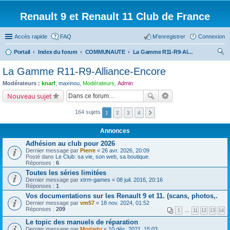
Renault 9 et Renault 11 Club de France
Accès rapide
FAQ
M’enregistrer
Connexion
Portail
Index du forum
COMMUNAUTE
La Gamme R11-R9-Alliance-Encore
ec
La Gamme R11-R9-Alliance-Encore
her
Modérateurs :
knarf
,
maxinou
,
Modérateurs
,
Admin
ch
Nouveau sujet
er
164 sujets
1
2
3
4
Annonces
Adhésion au club pour 2026
Dernier message par
Pierre
«
26 avr. 2026, 20:09
Posté dans
Le Club: sa vie, son web, sa boutique.
Réponses :
6
Toutes les séries limitées
Dernier message par
xtrm-games
«
08 juil. 2016, 20:16
Réponses :
1
Vos documentations sur les Renault 9 et 11. (scans, photos,.
Dernier message par
vm57
«
18 nov. 2024, 01:52
Réponses :
209
1
…
11
12
13
14
Le topic des manuels de réparation
Dernier message par
Moriarty
«
10 déc. 2021, 15:03