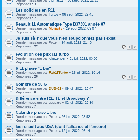
Dernier message par
thomas17
«
30 sept. 2022, 21:23
Réponses :
3
Les policiers en R11
Dernier message par
Tortos
«
06 sept. 2022, 22:41
Réponses :
7
Renault 11 Automatique Type B37301 année 87
Dernier message par
Moriarty
«
29 août 2022, 09:07
Réponses :
5
Je suis sà»r que vous n'en soupcionniez pas l'exist
Dernier message par
Potter
«
24 août 2022, 21:43
Réponses :
22
1
2
évolution des prix r11 turbo
Dernier message par
johnzender
«
31 juil. 2022, 03:05
Réponses :
9
R 11 phase "1 bis"
Dernier message par
Fab11Turbo
«
16 juil. 2022, 19:14
Réponses :
26
1
2
Nombre de 90 GT
Dernier message par
DUB-61
«
09 juil. 2022, 10:47
Réponses :
6
Différence entre R11 TL et Broadway ?
Dernier message par
gaspard
«
02 juil. 2022, 20:30
Réponses :
7
Calandre phase 1 bis
Dernier message par
Potter
«
26 juin 2022, 08:52
Réponses :
3
les renault aux USA (dont l'alliance et l'encore)
Dernier message par
Potter
«
12 juin 2022, 06:14
Réponses :
7