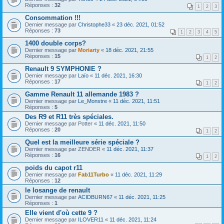
Réponses :
32
1
2
3
Consommation !!!
Dernier message par
Christophe33
«
23 déc. 2021, 01:52
Réponses :
73
1
2
3
4
5
1400 double corps?
Dernier message par
Moriarty
«
18 déc. 2021, 21:55
Réponses :
15
1
2
Renault 9 SYMPHONIE ?
Dernier message par
Laïo
«
11 déc. 2021, 16:30
Réponses :
17
1
2
Gamme Renault 11 allemande 1983 ?
Dernier message par
Le_Monstre
«
11 déc. 2021, 11:51
Réponses :
5
Des R9 et R11 très spéciales.
Dernier message par
Potter
«
11 déc. 2021, 11:50
Réponses :
20
1
2
Quel est la meilleure série spéciale ?
Dernier message par
ZENDER
«
11 déc. 2021, 11:37
Réponses :
16
1
2
poids du capot r11
Dernier message par
Fab11Turbo
«
11 déc. 2021, 11:29
Réponses :
12
le losange de renault
Dernier message par
ACIDBURN67
«
11 déc. 2021, 11:25
Réponses :
1
Elle vient d'où cette 9 ?
Dernier message par
ILOVER11
«
11 déc. 2021, 11:24