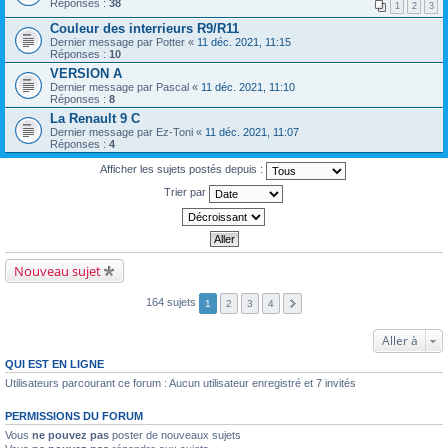
Réponses :
38
1
2
3
Couleur des interrieurs R9/R11
Dernier message par
Potter
«
11 déc. 2021, 11:15
Réponses :
10
VERSION A
Dernier message par
Pascal
«
11 déc. 2021, 11:10
Réponses :
8
La Renault 9 C
Dernier message par
Ez-Toni
«
11 déc. 2021, 11:07
Réponses :
4
Afficher les sujets postés depuis :
Trier par
Nouveau sujet
164 sujets
1
2
3
4
Aller à
QUI EST EN LIGNE
Utilisateurs parcourant ce forum : Aucun utilisateur enregistré et 7 invités
PERMISSIONS DU FORUM
Vous
ne pouvez pas
poster de nouveaux sujets