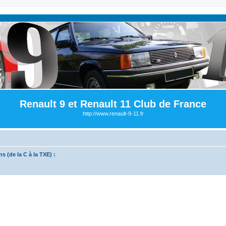
Renault 9 et Renault 11 Club de France
http://www.renault-9-11.fr
s (de la C à la TXE) :