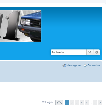
M’enregistrer
Connexion
315 sujets
1
2
3
4
5
…
7