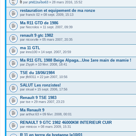
c
)
par
phil11turbo63
» 28 mars 2016, 15:52
n
h
j
F
t
i
o
i
restauration et equipement de ma ronze
(
e
i
c
s
par
r
franck 02
» 08 sept. 2009, 15:13
n
h
)
(
t
i
s
Ma R11 GTD de 1986
(
e
)
s
par
r
Necrolos
» 11 sept. 2007, 09:39
j
)
(
o
s
renault 9 gtc 1982
i
)
par
nicoxvile
» 05 mars 2007, 20:35
n
j
t
o
ma 11 GTL
(
i
s
par
inno100
» 14 sept. 2007, 20:59
n
)
t
Ma R11 GTL 1988 Beige Alpaga...Une 1ere main de mamie !
(
s
par
Ztyph
» 10 févr. 2008, 18:41
)
TSE du 18/06/1984
par
jfb9311
» 22 juin 2007, 10:56
SALUT Les ronzistes!
par
skual
» 15 sept. 2006, 17:56
Renault 9 TSE 1983
par
tse
» 29 mars 2007, 23:23
Ma Renault 9
par
arthur.63
» 09 févr. 2008, 00:01
RENAULT 9 GTC 1982 46000KM INTERIEUR CUIR
par
minicox
» 08 mars 2009, 15:31
R 11 en terrre de bretagne le10/01