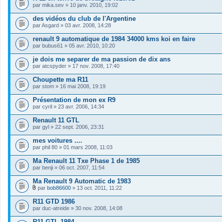
par
mika.sev
» 10 janv. 2010, 19:02
des vidéos du club de l'Argentine
par
Asgard
» 03 avr. 2008, 14:28
renault 9 automatique de 1984 34000 kms koi en faire
par
bubus61
» 05 avr. 2010, 10:20
je dois me separer de ma passion de dix ans
par
atcspyder
» 17 nov. 2008, 17:40
Choupette ma R11
par
stom
» 16 mai 2008, 19:19
Présentation de mon ex R9
par
cyril
» 23 avr. 2006, 14:34
Renault 11 GTL
par
gyl
» 22 sept. 2006, 23:31
mes voitures ....
par
phil 80
» 01 mars 2008, 11:03
Ma Renault 11 Txe Phase 1 de 1985
par
benji
» 06 oct. 2007, 11:54
Ma Renault 9 Automatic de 1983
par
bob86600
» 13 oct. 2011, 11:22
F
i
R11 GTD 1986
c
par
duc-atreide
» 30 nov. 2008, 14:08
h
i
R11 GTL 1984