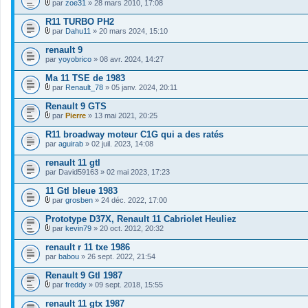
s
par
zoe31
» 28 mars 2010, 17:08
n
h
j
)
F
t
i
o
i
R11 TURBO PH2
(
e
i
c
s
r
par
Dahu11
» 20 mars 2024, 15:10
n
h
)
F
(
t
i
i
s
renault 9
(
e
c
)
s
par
r
yoyobrico
» 08 avr. 2024, 14:27
h
j
)
(
i
o
s
Ma 11 TSE de 1983
e
i
)
r
par
Renault_78
» 05 janv. 2024, 20:11
n
j
F
(
t
o
i
s
Renault 9 GTS
(
i
c
)
s
par
Pierre
» 13 mai 2021, 20:25
n
h
j
)
F
t
i
o
i
R11 broadway moteur C1G qui a des ratés
(
e
i
c
s
par
r
aguirab
» 02 juil. 2023, 14:08
n
h
)
(
t
i
s
renault 11 gtl
(
e
)
s
par
r
David59163
» 02 mai 2023, 17:23
j
)
(
o
s
11 Gtl bleue 1983
i
)
par
grosben
» 24 déc. 2022, 17:00
n
j
F
t
o
i
Prototype D37X, Renault 11 Cabriolet Heuliez
(
i
c
s
par
kevin79
» 20 oct. 2012, 20:32
n
h
)
F
t
i
i
renault r 11 txe 1986
(
e
c
s
par
r
babou
» 26 sept. 2022, 21:54
h
)
(
i
s
Renault 9 Gtl 1987
e
)
r
par
freddy
» 09 sept. 2018, 15:55
j
F
(
o
i
s
renault 11 gtx 1987
i