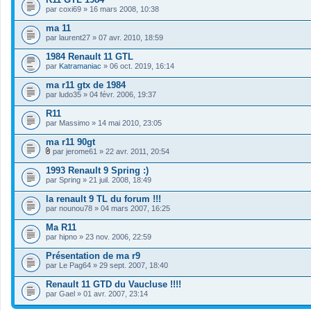
e
par
r
coxi69
» 16 mars 2008, 10:38
(
s
ma 11
)
par
laurent27
» 07 avr. 2010, 18:59
j
o
1984 Renault 11 GTL
i
par
Katramaniac
» 06 oct. 2019, 16:14
n
t
ma r11 gtx de 1984
(
s
par
ludo35
» 04 févr. 2006, 19:37
)
R11
par
Massimo
» 14 mai 2010, 23:05
ma r11 90gt
par
jerome61
» 22 avr. 2011, 20:54
F
i
1993 Renault 9 Spring :)
c
par
Spring
» 21 juil. 2008, 18:49
h
i
la renault 9 TL du forum !!!
e
par
r
nounou78
» 04 mars 2007, 16:25
(
s
Ma R11
)
par
hipno
» 23 nov. 2006, 22:59
j
o
Présentation de ma r9
i
par
Le Pag64
» 29 sept. 2007, 18:40
n
t
Renault 11 GTD du Vaucluse !!!!
(
s
par
Gael
» 01 avr. 2007, 23:14
)