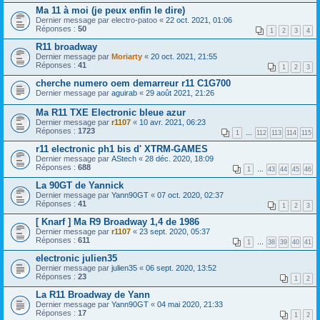
Ma 11 à moi (je peux enfin le dire)
Dernier message par
electro-patoo
«
22 oct. 2021, 01:06
Réponses :
50
1
2
3
4
R11 broadway
Dernier message par
Moriarty
«
20 oct. 2021, 21:55
Réponses :
41
1
2
3
cherche numero oem demarreur r11 C1G700
Dernier message par
aguirab
«
29 août 2021, 21:26
Ma R11 TXE Electronic bleue azur
Dernier message par
r1107
«
10 avr. 2021, 06:23
Réponses :
1723
1
…
112
113
114
115
r11 electronic ph1 bis d' XTRM-GAMES
Dernier message par
AStech
«
28 déc. 2020, 18:09
Réponses :
688
1
…
43
44
45
46
La 90GT de Yannick
Dernier message par
Yann90GT
«
07 oct. 2020, 02:37
Réponses :
41
1
2
3
[ Knarf ] Ma R9 Broadway 1,4 de 1986
Dernier message par
r1107
«
23 sept. 2020, 05:37
Réponses :
611
1
…
38
39
40
41
electronic julien35
Dernier message par
julien35
«
06 sept. 2020, 13:52
Réponses :
23
1
2
La R11 Broadway de Yann
Dernier message par
Yann90GT
«
04 mai 2020, 21:33
Réponses :
17
1
2