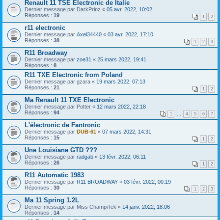
Renault 11 TSE Electronic de Italie
Dernier message par
DarkPrinz
«
05 avr. 2022, 10:02
Réponses :
19
1
2
r11 electronic
Dernier message par
Axel34440
«
03 avr. 2022, 17:10
Réponses :
38
1
2
3
R11 Broadway
Dernier message par
zoe31
«
25 mars 2022, 19:41
Réponses :
8
R11 TXE Electronic from Poland
Dernier message par
gzara
«
19 mars 2022, 07:13
Réponses :
21
1
2
Ma Renault 11 TXE Electronic
Dernier message par
Potter
«
12 mars 2022, 22:18
Réponses :
94
1
…
4
5
6
7
L'électronic de Fantronic
Dernier message par
DUB-61
«
07 mars 2022, 14:31
Réponses :
15
1
2
Une Louisiane GTD ???
Dernier message par
radgab
«
13 févr. 2022, 06:11
Réponses :
26
1
2
R11 Automatic 1983
Dernier message par
R11 BROADWAY
«
03 févr. 2022, 00:19
Réponses :
30
1
2
3
Ma 11 Spring 1.2L
Dernier message par
Miss ChampiTek
«
14 janv. 2022, 18:06
Réponses :
14