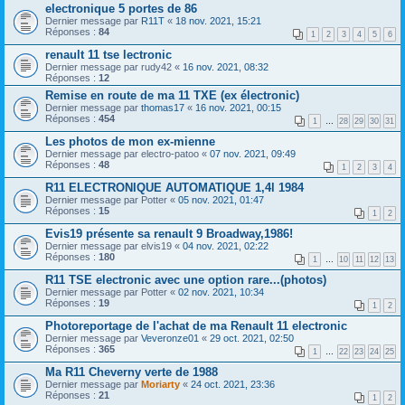
electronique 5 portes de 86
Dernier message par
R11T
«
18 nov. 2021, 15:21
Réponses :
84
1
2
3
4
5
6
renault 11 tse lectronic
Dernier message par
rudy42
«
16 nov. 2021, 08:32
Réponses :
12
Remise en route de ma 11 TXE (ex électronic)
Dernier message par
thomas17
«
16 nov. 2021, 00:15
Réponses :
454
1
…
28
29
30
31
Les photos de mon ex-mienne
Dernier message par
electro-patoo
«
07 nov. 2021, 09:49
Réponses :
48
1
2
3
4
R11 ELECTRONIQUE AUTOMATIQUE 1,4l 1984
Dernier message par
Potter
«
05 nov. 2021, 01:47
Réponses :
15
1
2
Evis19 présente sa renault 9 Broadway,1986!
Dernier message par
elvis19
«
04 nov. 2021, 02:22
Réponses :
180
1
…
10
11
12
13
R11 TSE electronic avec une option rare...(photos)
Dernier message par
Potter
«
02 nov. 2021, 10:34
Réponses :
19
1
2
Photoreportage de l'achat de ma Renault 11 electronic
Dernier message par
Veveronze01
«
29 oct. 2021, 02:50
Réponses :
365
1
…
22
23
24
25
Ma R11 Cheverny verte de 1988
Dernier message par
Moriarty
«
24 oct. 2021, 23:36
Réponses :
21
1
2