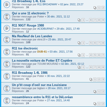
r11 Broadway 1.4L Ess
Dernier message par
R11 BROADWAY
«
02 janv. 2022, 23:27
Réponses :
16
1
2
Qui a une 11 electronic ?
Dernier message par
Potter
«
30 déc. 2021, 11:12
Réponses :
132
1
…
6
7
8
9
R11 90GT Rouge 1988
Dernier message par
ACIDBURN67
«
29 déc. 2021, 17:49
Réponses :
12
Ma ReuNeuf de Les Landes
Dernier message par
elvis19
«
23 déc. 2021, 20:47
Réponses :
108
1
…
5
6
7
8
R11 tse électronic
Dernier message par
DUB-61
«
03 déc. 2021, 17:56
Réponses :
91
1
…
4
5
6
7
La nouvelle voiture de Potter ET Coptère
Dernier message par
TOUMI MOURAD
«
02 déc. 2021, 02:12
Réponses :
122
1
…
6
7
8
9
R11 Broadway 1.4L 1986
Dernier message par
Potter
«
30 nov. 2021, 22:22
Réponses :
41
1
2
3
Un p'tit coup d'oeil sur ma Louisiane
Dernier message par
bigben
«
28 nov. 2021, 03:17
Réponses :
26
1
2
ressamblence entre la R11 et la DéLoréan
Dernier message par
Potter
«
27 nov. 2021, 14:40
Réponses :
24
1
2