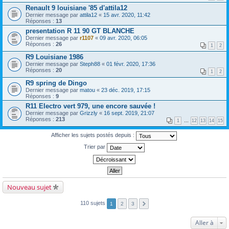
Renault 9 louisiane '85 d'attila12
Dernier message par
attila12
«
15 avr. 2020, 11:42
Réponses :
13
presentation R 11 90 GT BLANCHE
Dernier message par
r1107
«
09 avr. 2020, 06:05
Réponses :
26
1
2
R9 Louisiane 1986
Dernier message par
Steph88
«
01 févr. 2020, 17:36
Réponses :
20
1
2
R9 spring de Dingo
Dernier message par
matou
«
23 déc. 2019, 17:15
Réponses :
9
R11 Electro vert 979, une encore sauvée !
Dernier message par
Grizzly
«
16 sept. 2019, 21:07
Réponses :
213
1
…
12
13
14
15
Afficher les sujets postés depuis :
Trier par
Nouveau sujet
110 sujets
1
2
3
Aller à