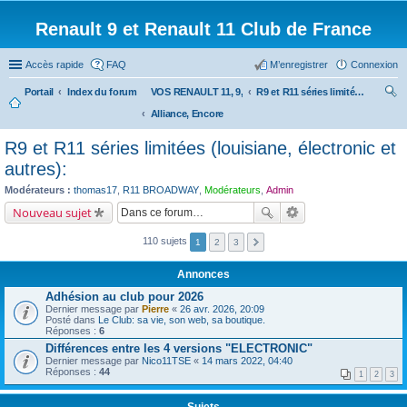
Renault 9 et Renault 11 Club de France
Accès rapide
FAQ
M’enregistrer
Connexion
Portail
Index du forum
VOS RENAULT 11, 9,
R9 et R11 séries limitées (louisiane, électronic et autres):
Alliance, Encore
ec
her
R9 et R11 séries limitées (louisiane, électronic et
ch
autres):
er
Modérateurs :
thomas17
,
R11 BROADWAY
,
Modérateurs
,
Admin
Nouveau sujet
110 sujets
1
2
3
Annonces
Adhésion au club pour 2026
Dernier message par
Pierre
«
26 avr. 2026, 20:09
Posté dans
Le Club: sa vie, son web, sa boutique.
Réponses :
6
Différences entre les 4 versions "ELECTRONIC"
Dernier message par
Nico11TSE
«
14 mars 2022, 04:40
Réponses :
44
1
2
3
Sujets