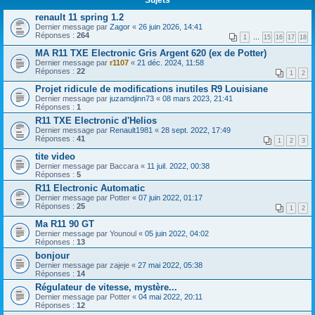
renault 11 spring 1.2
Dernier message par
Zagor
«
26 juin 2026, 14:41
Réponses :
264
1
…
15
16
17
18
MA R11 TXE Electronic Gris Argent 620 (ex de Potter)
Dernier message par
r1107
«
21 déc. 2024, 11:58
Réponses :
22
1
2
Projet ridicule de modifications inutiles R9 Louisiane
Dernier message par
juzamdjinn73
«
08 mars 2023, 21:41
Réponses :
1
R11 TXE Electronic d'Helios
Dernier message par
Renault1981
«
28 sept. 2022, 17:49
Réponses :
41
1
2
3
tite video
Dernier message par
Baccara
«
11 juil. 2022, 00:38
Réponses :
5
R11 Electronic Automatic
Dernier message par
Potter
«
07 juin 2022, 01:17
Réponses :
25
1
2
Ma R11 90 GT
Dernier message par
Younoul
«
05 juin 2022, 04:02
Réponses :
13
bonjour
Dernier message par
zajeje
«
27 mai 2022, 05:38
Réponses :
14
Régulateur de vitesse, mystère...
Dernier message par
Potter
«
04 mai 2022, 20:11
Réponses :
12