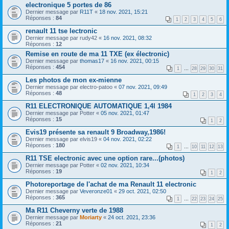
electronique 5 portes de 86
Dernier message par
R11T
«
18 nov. 2021, 15:21
Réponses :
84
1
2
3
4
5
6
renault 11 tse lectronic
Dernier message par
rudy42
«
16 nov. 2021, 08:32
Réponses :
12
Remise en route de ma 11 TXE (ex électronic)
Dernier message par
thomas17
«
16 nov. 2021, 00:15
Réponses :
454
1
…
28
29
30
31
Les photos de mon ex-mienne
Dernier message par
electro-patoo
«
07 nov. 2021, 09:49
Réponses :
48
1
2
3
4
R11 ELECTRONIQUE AUTOMATIQUE 1,4l 1984
Dernier message par
Potter
«
05 nov. 2021, 01:47
Réponses :
15
1
2
Evis19 présente sa renault 9 Broadway,1986!
Dernier message par
elvis19
«
04 nov. 2021, 02:22
Réponses :
180
1
…
10
11
12
13
R11 TSE electronic avec une option rare...(photos)
Dernier message par
Potter
«
02 nov. 2021, 10:34
Réponses :
19
1
2
Photoreportage de l'achat de ma Renault 11 electronic
Dernier message par
Veveronze01
«
29 oct. 2021, 02:50
Réponses :
365
1
…
22
23
24
25
Ma R11 Cheverny verte de 1988
Dernier message par
Moriarty
«
24 oct. 2021, 23:36
Réponses :
21
1
2