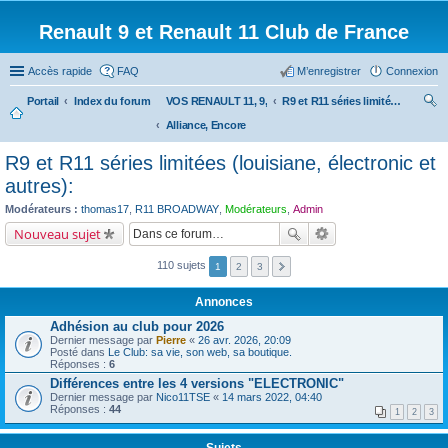
Renault 9 et Renault 11 Club de France
Accès rapide
FAQ
M’enregistrer
Connexion
Portail
Index du forum
VOS RENAULT 11, 9,
R9 et R11 séries limitées (louisiane, électronic et autres):
Alliance, Encore
ec
her
R9 et R11 séries limitées (louisiane, électronic et
ch
autres):
er
Modérateurs :
thomas17
,
R11 BROADWAY
,
Modérateurs
,
Admin
Nouveau sujet
110 sujets
1
2
3
Annonces
Adhésion au club pour 2026
Dernier message par
Pierre
«
26 avr. 2026, 20:09
Posté dans
Le Club: sa vie, son web, sa boutique.
Réponses :
6
Différences entre les 4 versions "ELECTRONIC"
Dernier message par
Nico11TSE
«
14 mars 2022, 04:40
Réponses :
44
1
2
3
Sujets