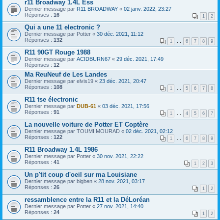
r11 Broadway 1.4L Ess
Dernier message par
R11 BROADWAY
«
02 janv. 2022, 23:27
Réponses :
16
1
2
Qui a une 11 electronic ?
Dernier message par
Potter
«
30 déc. 2021, 11:12
Réponses :
132
1
…
6
7
8
9
R11 90GT Rouge 1988
Dernier message par
ACIDBURN67
«
29 déc. 2021, 17:49
Réponses :
12
Ma ReuNeuf de Les Landes
Dernier message par
elvis19
«
23 déc. 2021, 20:47
Réponses :
108
1
…
5
6
7
8
R11 tse électronic
Dernier message par
DUB-61
«
03 déc. 2021, 17:56
Réponses :
91
1
…
4
5
6
7
La nouvelle voiture de Potter ET Coptère
Dernier message par
TOUMI MOURAD
«
02 déc. 2021, 02:12
Réponses :
122
1
…
6
7
8
9
R11 Broadway 1.4L 1986
Dernier message par
Potter
«
30 nov. 2021, 22:22
Réponses :
41
1
2
3
Un p'tit coup d'oeil sur ma Louisiane
Dernier message par
bigben
«
28 nov. 2021, 03:17
Réponses :
26
1
2
ressamblence entre la R11 et la DéLoréan
Dernier message par
Potter
«
27 nov. 2021, 14:40
Réponses :
24
1
2