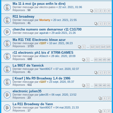
Ma 11 à moi (je peux enfin le dire)
Dernier message par
electro-patoo
«
22 oct. 2021, 01:06
Réponses :
50
1
2
3
4
R11 broadway
Dernier message par
Moriarty
«
20 oct. 2021, 21:55
Réponses :
41
1
2
3
cherche numero oem demarreur r11 C1G700
Dernier message par
aguirab
«
29 août 2021, 21:26
Ma R11 TXE Electronic bleue azur
Dernier message par
r1107
«
10 avr. 2021, 06:23
Réponses :
1723
1
…
112
113
114
115
r11 electronic ph1 bis d' XTRM-GAMES
Dernier message par
AStech
«
28 déc. 2020, 18:09
Réponses :
688
1
…
43
44
45
46
La 90GT de Yannick
Dernier message par
Yann90GT
«
07 oct. 2020, 02:37
Réponses :
41
1
2
3
[ Knarf ] Ma R9 Broadway 1,4 de 1986
Dernier message par
r1107
«
23 sept. 2020, 05:37
Réponses :
611
1
…
38
39
40
41
electronic julien35
Dernier message par
julien35
«
06 sept. 2020, 13:52
Réponses :
23
1
2
La R11 Broadway de Yann
Dernier message par
Yann90GT
«
04 mai 2020, 21:33
Réponses :
17
1
2