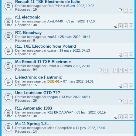
Renault 11 TSE Electronic de Italie
Dernier message par
DarkPrinz
«
05 avr. 2022, 10:02
Réponses :
19
1
2
r11 electronic
Dernier message par
Axel34440
«
03 avr. 2022, 17:10
Réponses :
38
1
2
3
R11 Broadway
Dernier message par
zoe31
«
25 mars 2022, 19:41
Réponses :
8
R11 TXE Electronic from Poland
Dernier message par
gzara
«
19 mars 2022, 07:13
Réponses :
21
1
2
Ma Renault 11 TXE Electronic
Dernier message par
Potter
«
12 mars 2022, 22:18
Réponses :
94
1
…
4
5
6
7
L'électronic de Fantronic
Dernier message par
DUB-61
«
07 mars 2022, 14:31
Réponses :
15
1
2
Une Louisiane GTD ???
Dernier message par
radgab
«
13 févr. 2022, 06:11
Réponses :
26
1
2
R11 Automatic 1983
Dernier message par
R11 BROADWAY
«
03 févr. 2022, 00:19
Réponses :
30
1
2
3
Ma 11 Spring 1.2L
Dernier message par
Miss ChampiTek
«
14 janv. 2022, 18:06
Réponses :
14