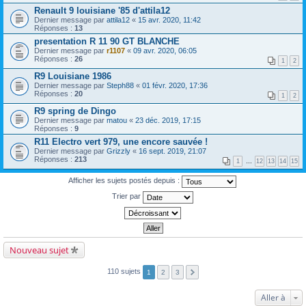
Renault 9 louisiane '85 d'attila12
Dernier message par
attila12
«
15 avr. 2020, 11:42
Réponses :
13
presentation R 11 90 GT BLANCHE
Dernier message par
r1107
«
09 avr. 2020, 06:05
Réponses :
26
1
2
R9 Louisiane 1986
Dernier message par
Steph88
«
01 févr. 2020, 17:36
Réponses :
20
1
2
R9 spring de Dingo
Dernier message par
matou
«
23 déc. 2019, 17:15
Réponses :
9
R11 Electro vert 979, une encore sauvée !
Dernier message par
Grizzly
«
16 sept. 2019, 21:07
Réponses :
213
1
…
12
13
14
15
Afficher les sujets postés depuis :
Trier par
Nouveau sujet
110 sujets
1
2
3
Aller à