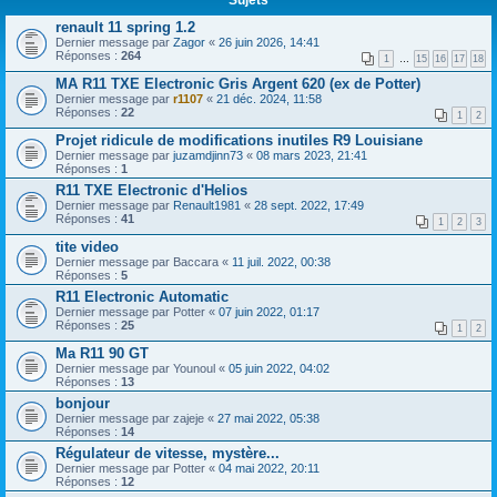
renault 11 spring 1.2
Dernier message par
Zagor
«
26 juin 2026, 14:41
Réponses :
264
1
…
15
16
17
18
MA R11 TXE Electronic Gris Argent 620 (ex de Potter)
Dernier message par
r1107
«
21 déc. 2024, 11:58
Réponses :
22
1
2
Projet ridicule de modifications inutiles R9 Louisiane
Dernier message par
juzamdjinn73
«
08 mars 2023, 21:41
Réponses :
1
R11 TXE Electronic d'Helios
Dernier message par
Renault1981
«
28 sept. 2022, 17:49
Réponses :
41
1
2
3
tite video
Dernier message par
Baccara
«
11 juil. 2022, 00:38
Réponses :
5
R11 Electronic Automatic
Dernier message par
Potter
«
07 juin 2022, 01:17
Réponses :
25
1
2
Ma R11 90 GT
Dernier message par
Younoul
«
05 juin 2022, 04:02
Réponses :
13
bonjour
Dernier message par
zajeje
«
27 mai 2022, 05:38
Réponses :
14
Régulateur de vitesse, mystère...
Dernier message par
Potter
«
04 mai 2022, 20:11
Réponses :
12