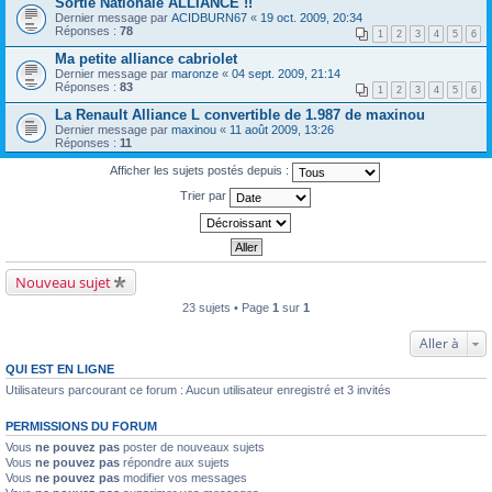
Sortie Nationale ALLIANCE !!
Dernier message par
ACIDBURN67
«
19 oct. 2009, 20:34
Réponses :
78
1
2
3
4
5
6
Ma petite alliance cabriolet
Dernier message par
maronze
«
04 sept. 2009, 21:14
Réponses :
83
1
2
3
4
5
6
La Renault Alliance L convertible de 1.987 de maxinou
Dernier message par
maxinou
«
11 août 2009, 13:26
Réponses :
11
Afficher les sujets postés depuis :
Trier par
Nouveau sujet
23 sujets • Page
1
sur
1
Aller à
QUI EST EN LIGNE
Utilisateurs parcourant ce forum : Aucun utilisateur enregistré et 3 invités
PERMISSIONS DU FORUM
Vous
ne pouvez pas
poster de nouveaux sujets
Vous
ne pouvez pas
répondre aux sujets
Vous
ne pouvez pas
modifier vos messages