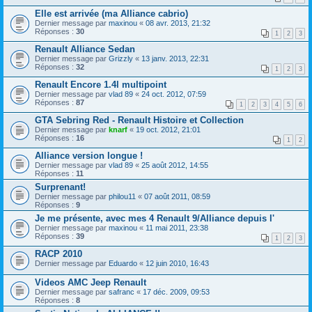
Elle est arrivée (ma Alliance cabrio)
Dernier message par
maxinou
«
08 avr. 2013, 21:32
Réponses :
30
1
2
3
Renault Alliance Sedan
Dernier message par
Grizzly
«
13 janv. 2013, 22:31
Réponses :
32
1
2
3
Renault Encore 1.4l multipoint
Dernier message par
vlad 89
«
24 oct. 2012, 07:59
Réponses :
87
1
2
3
4
5
6
GTA Sebring Red - Renault Histoire et Collection
Dernier message par
knarf
«
19 oct. 2012, 21:01
Réponses :
16
1
2
Alliance version longue !
Dernier message par
vlad 89
«
25 août 2012, 14:55
Réponses :
11
Surprenant!
Dernier message par
philou11
«
07 août 2011, 08:59
Réponses :
9
Je me présente, avec mes 4 Renault 9/Alliance depuis l'
Dernier message par
maxinou
«
11 mai 2011, 23:38
Réponses :
39
1
2
3
RACP 2010
Dernier message par
Eduardo
«
12 juin 2010, 16:43
Videos AMC Jeep Renault
Dernier message par
safranc
«
17 déc. 2009, 09:53
Réponses :
8