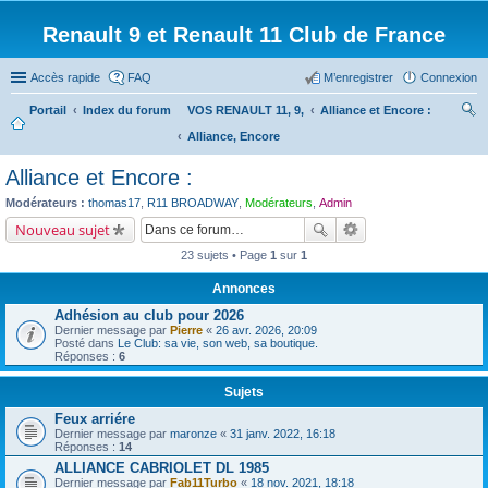
Renault 9 et Renault 11 Club de France
Accès rapide
FAQ
M’enregistrer
Connexion
Portail
Index du forum
VOS RENAULT 11, 9,
Alliance et Encore :
Alliance, Encore
ec
her
Alliance et Encore :
ch
Modérateurs :
thomas17
,
R11 BROADWAY
,
Modérateurs
,
Admin
er
Nouveau sujet
23 sujets • Page
1
sur
1
Annonces
Adhésion au club pour 2026
Dernier message par
Pierre
«
26 avr. 2026, 20:09
Posté dans
Le Club: sa vie, son web, sa boutique.
Réponses :
6
Sujets
Feux arriére
Dernier message par
maronze
«
31 janv. 2022, 16:18
Réponses :
14
ALLIANCE CABRIOLET DL 1985
Dernier message par
Fab11Turbo
«
18 nov. 2021, 18:18