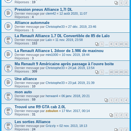
Réponses :
19
1
2
Pression pneus Alliance 1,7l DL
Dernier message par
clem42
«
12 août 2020, 11:07
Réponses :
4
Alliance automnale
Dernier message par
Christophe33
«
27 déc. 2019, 23:46
Réponses :
1
La Renault Alliance 1.7 DL Convertible de 85 de Laïo
Dernier message par
Laïo
«
11 nov. 2019, 23:58
Réponses :
153
1
…
8
9
10
11
La Renault Alliance L 2door de 1.986 de maxinou
Dernier message par
mini1000
«
10 nov. 2019, 18:44
Réponses :
3
Ma Renault 9 Américaine après passage à l'ouvre boite
Dernier message par
Christophe33
«
24 juil. 2019, 13:54
Réponses :
309
1
…
18
19
20
21
Une alliance
Dernier message par
Christophe33
«
23 juil. 2019, 21:39
Réponses :
10
mon auto
Dernier message par
herwan4
«
06 janv. 2018, 20:21
Réponses :
59
1
2
3
4
Trouvé une R9 GTA cab 2.0L
Dernier message par
zebulon
«
17 févr. 2017, 00:14
Réponses :
31
1
2
3
Les sorties Alliance
Dernier message par
Grizzly
«
02 nov. 2013, 18:13
Réponses :
24
1
2