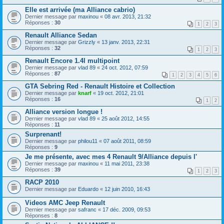
Elle est arrivée (ma Alliance cabrio)
Dernier message par
maxinou
«
08 avr. 2013, 21:32
Réponses :
30
1
2
3
Renault Alliance Sedan
Dernier message par
Grizzly
«
13 janv. 2013, 22:31
Réponses :
32
1
2
3
Renault Encore 1.4l multipoint
Dernier message par
vlad 89
«
24 oct. 2012, 07:59
Réponses :
87
1
2
3
4
5
6
GTA Sebring Red - Renault Histoire et Collection
Dernier message par
knarf
«
19 oct. 2012, 21:01
Réponses :
16
1
2
Alliance version longue !
Dernier message par
vlad 89
«
25 août 2012, 14:55
Réponses :
11
Surprenant!
Dernier message par
philou11
«
07 août 2011, 08:59
Réponses :
9
Je me présente, avec mes 4 Renault 9/Alliance depuis l'
Dernier message par
maxinou
«
11 mai 2011, 23:38
Réponses :
39
1
2
3
RACP 2010
Dernier message par
Eduardo
«
12 juin 2010, 16:43
Videos AMC Jeep Renault
Dernier message par
safranc
«
17 déc. 2009, 09:53
Réponses :
8