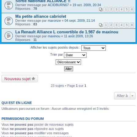
Sortie Nationale ALLIANCE !!
Dernier message par
ACIDBURN67
«
19 oct. 2009, 20:34
Réponses :
78
1
2
3
4
5
6
Ma petite alliance cabriolet
Dernier message par
maronze
«
04 sept. 2009, 21:14
Réponses :
83
1
2
3
4
5
6
La Renault Alliance L convertible de 1.987 de maxinou
Dernier message par
maxinou
«
11 août 2009, 13:26
Réponses :
11
Afficher les sujets postés depuis :
Trier par
Nouveau sujet
23 sujets • Page
1
sur
1
Aller à
QUI EST EN LIGNE
Utilisateurs parcourant ce forum : Aucun utilisateur enregistré et 3 invités
PERMISSIONS DU FORUM
Vous
ne pouvez pas
poster de nouveaux sujets
Vous
ne pouvez pas
répondre aux sujets
Vous
ne pouvez pas
modifier vos messages