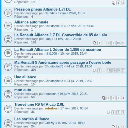
Réponses :
19
1
2
Pression pneus Alliance 1,7l DL
Dernier message par
clem42
«
12 août 2020, 11:07
Réponses :
4
Alliance automnale
Dernier message par
Christophe33
«
27 déc. 2019, 23:46
Réponses :
1
La Renault Alliance 1.7 DL Convertible de 85 de Laïo
Dernier message par
Laïo
«
11 nov. 2019, 23:58
Réponses :
153
1
…
8
9
10
11
La Renault Alliance L 2door de 1.986 de maxinou
Dernier message par
mini1000
«
10 nov. 2019, 18:44
Réponses :
3
Ma Renault 9 Américaine après passage à l'ouvre boite
Dernier message par
Christophe33
«
24 juil. 2019, 13:54
Réponses :
309
1
…
18
19
20
21
Une alliance
Dernier message par
Christophe33
«
23 juil. 2019, 21:39
Réponses :
10
mon auto
Dernier message par
herwan4
«
06 janv. 2018, 20:21
Réponses :
59
1
2
3
4
Trouvé une R9 GTA cab 2.0L
Dernier message par
zebulon
«
17 févr. 2017, 00:14
Réponses :
31
1
2
3
Les sorties Alliance
Dernier message par
Grizzly
«
02 nov. 2013, 18:13
Réponses :
24
1
2