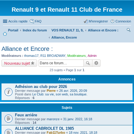
Renault 9 et Renault 11 Club de France
Accès rapide
FAQ
M’enregistrer
Connexion
Portail
Index du forum
VOS RENAULT 11, 9,
Alliance et Encore :
Alliance, Encore
ec
her
Alliance et Encore :
ch
Modérateurs :
thomas17
,
R11 BROADWAY
,
Modérateurs
,
Admin
er
Nouveau sujet
23 sujets • Page
1
sur
1
Annonces
Adhésion au club pour 2026
Dernier message par
Pierre
«
26 avr. 2026, 20:09
Posté dans
Le Club: sa vie, son web, sa boutique.
Réponses :
6
Sujets
Feux arriére
Dernier message par
maronze
«
31 janv. 2022, 16:18
Réponses :
14
ALLIANCE CABRIOLET DL 1985
Dernier message par
Fab11Turbo
«
18 nov. 2021, 18:18