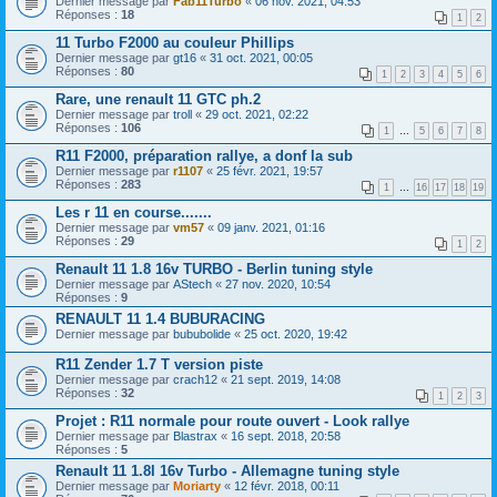
Dernier message par
Fab11Turbo
«
06 nov. 2021, 04:53
Réponses :
18
1
2
11 Turbo F2000 au couleur Phillips
Dernier message par
gt16
«
31 oct. 2021, 00:05
Réponses :
80
1
2
3
4
5
6
Rare, une renault 11 GTC ph.2
Dernier message par
troll
«
29 oct. 2021, 02:22
Réponses :
106
1
…
5
6
7
8
R11 F2000, préparation rallye, a donf la sub
Dernier message par
r1107
«
25 févr. 2021, 19:57
Réponses :
283
1
…
16
17
18
19
Les r 11 en course.......
Dernier message par
vm57
«
09 janv. 2021, 01:16
Réponses :
29
1
2
Renault 11 1.8 16v TURBO - Berlin tuning style
Dernier message par
AStech
«
27 nov. 2020, 10:54
Réponses :
9
RENAULT 11 1.4 BUBURACING
Dernier message par
bububolide
«
25 oct. 2020, 19:42
R11 Zender 1.7 T version piste
Dernier message par
crach12
«
21 sept. 2019, 14:08
Réponses :
32
1
2
3
Projet : R11 normale pour route ouvert - Look rallye
Dernier message par
Blastrax
«
16 sept. 2018, 20:58
Réponses :
5
Renault 11 1.8l 16v Turbo - Allemagne tuning style
Dernier message par
Moriarty
«
12 févr. 2018, 00:11