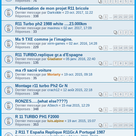
Réponses :
76
1
2
3
4
5
6
Présentation de mon projet R11 bricole
Dernier message par
Darkslide
«
23 oct. 2017, 11:22
Réponses :
338
1
…
20
21
22
23
R11 Turbo ph2 1988 white ....23.000km
Dernier message par
maxinou
«
02 avr. 2017, 17:09
Réponses :
33
1
2
3
Ma 9 TXE comme je l'imagine.
Dernier message par
xtrm-games
«
02 avr. 2016, 14:28
Réponses :
229
1
…
13
14
15
16
R11 TURBO.replique gr.a d'Espagne
Dernier message par
Gladiator
«
05 janv. 2016, 22:40
Réponses :
135
1
…
7
8
9
10
ma r9 sacré voiture
Dernier message par
Moriarty
«
19 oct. 2015, 09:18
Réponses :
35
1
2
3
Montage r11 turbo Ph2 Gr N
Dernier message par
crach12
«
12 août 2015, 22:18
Réponses :
106
1
…
5
6
7
8
RONZES.....(what else????)
Dernier message par
AStech
«
15 mai 2015, 12:29
Réponses :
348
1
…
21
22
23
24
R 11 TURBO PH1 F2000
Dernier message par
luis.alpine
«
19 avr. 2015, 15:07
Réponses :
353
1
…
21
22
23
24
2 R11 T España Replique R11Gr.A Portugal 1987