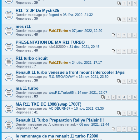
Réponses :
39
1
2
3
R11 T2 3P De Mystik26
Dernier message par
flogord
«
03 févr. 2022, 21:32
Réponses :
30
1
2
3
mes r11
Dernier message par
Fab11Turbo
«
07 janv. 2022, 12:20
Réponses :
48
1
2
3
4
PRESENTATION DE MA R11 TURBO
Dernier message par
lolo11f2000
«
31 déc. 2021, 20:45
Réponses :
46
1
2
3
4
R11 turbo circuit
Dernier message par
Fab11Turbo
«
24 déc. 2021, 17:17
Réponses :
7
Renault 11 turbo venezuela front mount intercooler 14psi
Dernier message par
R11 BROADWAY
«
16 nov. 2021, 23:50
Réponses :
36
1
2
3
ma 11 turbo
Dernier message par
alexR11Turbo65
«
14 nov. 2021, 22:07
Réponses :
83
1
2
3
4
5
6
MA R11 TXE DE 1988(swap 1700T)
Dernier message par
ACIDBURN67
«
10 nov. 2021, 03:30
Réponses :
41
1
2
3
Renault 11 Turbo Preparation Rallye Plaisir !!!
Dernier message par
Anciennes renault
«
06 nov. 2021, 21:44
Réponses :
52
1
2
3
4
le remontage de ma renault 11 turbo F2000