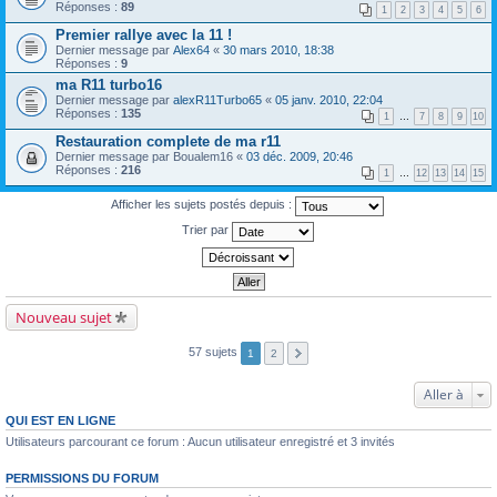
Réponses :
89
1
2
3
4
5
6
Premier rallye avec la 11 !
Dernier message par
Alex64
«
30 mars 2010, 18:38
Réponses :
9
ma R11 turbo16
Dernier message par
alexR11Turbo65
«
05 janv. 2010, 22:04
Réponses :
135
1
…
7
8
9
10
Restauration complete de ma r11
Dernier message par
Boualem16
«
03 déc. 2009, 20:46
Réponses :
216
1
…
12
13
14
15
Afficher les sujets postés depuis :
Trier par
Nouveau sujet
57 sujets
1
2
Aller à
QUI EST EN LIGNE
Utilisateurs parcourant ce forum : Aucun utilisateur enregistré et 3 invités
PERMISSIONS DU FORUM