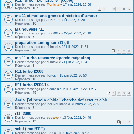
R11 Turbo TDC "Diac"84 (copie)
Dernier message par
Moriarty
«
17 avr. 2024, 23:36
Réponses :
167
1
…
9
10
11
12
ma 11 et moi une grande d histoire d' amour
Dernier message par
ALH
«
17 août 2022, 09:38
Réponses :
10
Ma nouvelle r11
Dernier message par
rana0012
«
22 juil. 2022, 20:18
Réponses :
7
preparation tuning sur r11 gtl
Dernier message par
r11maxi
«
02 juil. 2022, 11:31
Réponses :
36
1
2
3
ma 11 turbo restaurée (grande mà¡quina)
Dernier message par
r11maxi
«
21 juin 2022, 15:41
Réponses :
3
R11 turbo f2000
Dernier message par
Tortos
«
15 juin 2022, 20:53
Réponses :
10
R11 turbo f2000/14
Dernier message par
a donf la sub
«
02 avr. 2022, 17:17
Réponses :
45
1
2
3
4
Amis, j'ai besoin d'aide!! cherche deflecteurs d'air
Dernier message par
Igor Neumann
«
31 mars 2022, 22:51
Réponses :
6
r11 f2000
Dernier message par
coptere
«
13 févr. 2022, 04:46
Réponses :
19
1
2
salut ( ma R11T)
Dernier message par
F2000T
«
06 févr. 2022, 07:25