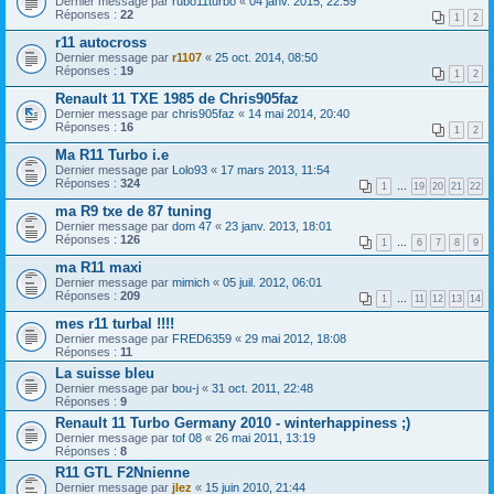
Dernier message par
rubo11turbo
«
04 janv. 2015, 22:59
Réponses :
22
1
2
r11 autocross
Dernier message par
r1107
«
25 oct. 2014, 08:50
Réponses :
19
1
2
Renault 11 TXE 1985 de Chris905faz
Dernier message par
chris905faz
«
14 mai 2014, 20:40
Réponses :
16
1
2
Ma R11 Turbo i.e
Dernier message par
Lolo93
«
17 mars 2013, 11:54
Réponses :
324
1
…
19
20
21
22
ma R9 txe de 87 tuning
Dernier message par
dom 47
«
23 janv. 2013, 18:01
Réponses :
126
1
…
6
7
8
9
ma R11 maxi
Dernier message par
mimich
«
05 juil. 2012, 06:01
Réponses :
209
1
…
11
12
13
14
mes r11 turbal !!!!
Dernier message par
FRED6359
«
29 mai 2012, 18:08
Réponses :
11
La suisse bleu
Dernier message par
bou-j
«
31 oct. 2011, 22:48
Réponses :
9
Renault 11 Turbo Germany 2010 - winterhappiness ;)
Dernier message par
tof 08
«
26 mai 2011, 13:19
Réponses :
8
R11 GTL F2Nnienne
Dernier message par
jlez
«
15 juin 2010, 21:44