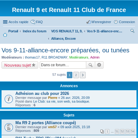
Renault 9 et Renault 11 Club de France
Accès rapide
FAQ
M’enregistrer
Connexion
Portail
Index du forum
VOS RENAULT 11, 9,
Vos 9-11-alliance-encore préparées, ou tunées
Alliance, Encore
ec
her
Vos 9-11-alliance-encore préparées, ou tunées
ch
Modérateurs :
thomas17
,
R11 BROADWAY
,
Modérateurs
,
Admin
er
Nouveau sujet
57 sujets
1
2
Annonces
Adhésion au club pour 2026
Dernier message par
Pierre
«
26 avr. 2026, 20:09
Posté dans
Le Club: sa vie, son web, sa boutique.
Réponses :
6
Sujets
Ma R9 2 portes (Alliance coupé)
Dernier message par
vm57
«
09 août 2025, 15:18
Réponses :
809
1
…
51
52
53
54