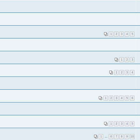
1
2
3
4
5
1
2
3
1
2
3
4
1
2
3
4
5
6
1
2
3
4
5
1
…
6
7
8
9
10