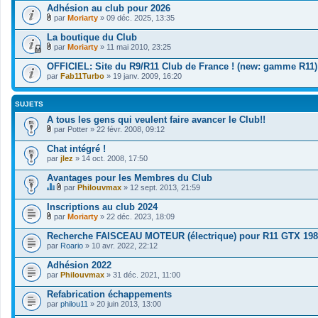
Adhésion au club pour 2026
par
Moriarty
» 09 déc. 2025, 13:35
F
i
La boutique du Club
c
par
Moriarty
» 11 mai 2010, 23:25
h
F
i
i
OFFICIEL: Site du R9/R11 Club de France ! (new: gamme R11)
e
c
par
r
Fab11Turbo
» 19 janv. 2009, 16:20
h
(
i
s
e
)
SUJETS
r
j
(
A tous les gens qui veulent faire avancer le Club!!
o
s
i
par
Potter
» 22 févr. 2008, 09:12
)
n
F
j
t
i
Chat intégré !
o
(
c
i
par
jlez
» 14 oct. 2008, 17:50
s
h
n
)
i
t
Avantages pour les Membres du Club
e
(
r
par
Philouvmax
» 12 sept. 2013, 21:59
s
C
F
(
)
e
i
s
Inscriptions au club 2024
s
c
)
par
Moriarty
» 22 déc. 2023, 18:09
u
h
j
F
j
i
o
i
Recherche FAISCEAU MOTEUR (électrique) pour R11 GTX 19
e
e
i
c
par
t
Roario
r
» 10 avr. 2022, 22:12
n
h
a
(
t
i
u
s
Adhésion 2022
(
e
n
)
s
par
r
Philouvmax
» 31 déc. 2021, 11:00
s
j
)
(
o
o
s
Refabrication échappements
n
i
)
par
philou11
» 20 juin 2013, 13:00
d
n
j
a
t
o