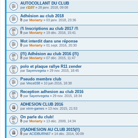
o
AUTOCOLLANT DU CLUB
i
par
r1107
» 28 janv. 2018, 09:08
n
t
Adhésion au club 2018
(
s
par
Moriarty
» 03 janv. 2018, 23:36
)
F
i
/!\ Inscriptions au club 2017 /!\
c
par
Moriarty
» 19 déc. 2016, 15:41
h
F
i
i
Mot interdit dans une réponse
e
c
r
par
Moriarty
» 01 sept. 2016, 20:30
h
F
(
i
i
s
(/!\) Adhésion au club 2016 (/!\)
e
c
)
r
par
Moriarty
» 07 déc. 2015, 11:47
h
j
F
(
i
o
i
s
polo et plaque rallye R11 zender
e
i
c
)
par
r
Sayenvegeta
» 29 nov. 2015, 18:45
n
h
j
(
t
i
o
s
Pseudo membre club
(
e
i
)
s
par
r
Vince038
» 10 juin 2016, 18:38
n
j
)
(
t
o
s
Reception adhesion au club 2016
(
i
)
s
par
Sayenvegeta
» 29 nov. 2015, 18:34
n
j
)
F
t
o
i
ADHESION CLUB 2016
(
i
c
s
par
xtrm-games
» 13 nov. 2015, 21:53
n
h
)
t
i
On parle du club!
(
e
s
r
par
Moriarty
» 13 déc. 2009, 14:34
)
F
(
i
s
(!!)ADHESION AU CLUB 2015(!!)
c
)
par
ACIDBURN67
» 14 déc. 2014, 00:09
h
j
F