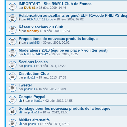
i
o
i
IMPORTANT : Site R9/R11 Club de France.
e
i
c
par
r
DUB-61
» 15 déc. 2009, 14:46
n
h
(
t
i
s
Refabrication autocollants origine>ELF F1+code PHILIPS dis
(
e
)
s
r
par
RENAULT 11 turbo
» 10 févr. 2009, 07:02
j
)
F
(
o
i
s
Réseaux sociaux du Club
i
c
)
par
Moriarty
» 29 déc. 2009, 15:23
n
h
j
F
t
i
o
i
Propositions de nouveaux produits boutique
(
e
i
c
s
r
par
steph883
» 30 oct. 2009, 00:02
n
h
)
F
(
t
i
i
s
Moderateurs 2013 (équipe en place > voir 1er post)
(
e
c
)
s
par
r
R11 BROADWAY
» 19 déc. 2012, 19:27
h
j
)
(
i
o
s
Sections locales
e
i
)
par
r
philou11
» 04 déc. 2011, 18:22
n
j
(
t
o
s
Distribution Club
(
i
)
s
par
philou11
» 19 janv. 2013, 17:55
n
j
)
t
o
Tweeter
(
i
s
par
philou11
» 16 déc. 2012, 18:09
n
)
t
Compte Paypal
(
s
par
philou11
» 02 déc. 2012, 14:55
)
C
F
e
i
Sondage pour les nouveaux produits de la boutique
s
c
par
philou11
» 10 juin 2012, 12:53
u
h
C
j
i
e
Médias alternatifs
e
e
s
t
par
r
philou11
» 07 déc. 2011, 18:15
u
C