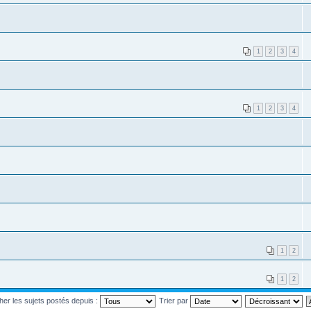
1
2
3
4
1
2
3
4
1
2
1
2
cher les sujets postés depuis :
Trier par