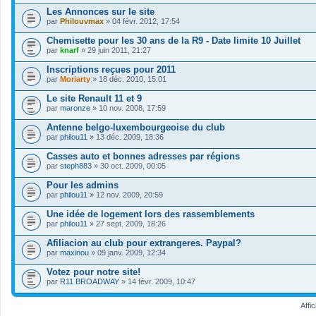
a
(
j
e
u
s
Les Annonces sur le site
e
s
n
)
par
t
Philouvmax
» 04 févr. 2012, 17:54
u
s
j
a
j
o
o
u
Chemisette pour les 30 ans de la R9 - Date limite 10 Juillet
e
n
i
n
par
t
knarf
» 29 juin 2011, 21:27
d
n
s
a
a
t
o
u
Inscriptions reçues pour 2011
g
(
n
n
e
s
par
Moriarty
» 18 déc. 2010, 15:01
d
s
.
)
a
o
Le site Renault 11 et 9
g
n
e
par
maronze
» 10 nov. 2008, 17:59
d
.
a
Antenne belgo-luxembourgeoise du club
g
e
par
philou11
» 13 déc. 2009, 18:36
.
Casses auto et bonnes adresses par régions
par
steph883
» 30 oct. 2009, 00:05
Pour les admins
par
philou11
» 12 nov. 2009, 20:59
Une idée de logement lors des rassemblements
par
philou11
» 27 sept. 2009, 18:26
Afiliacion au club pour extrangeres. Paypal?
par
maxinou
» 09 janv. 2009, 12:34
Votez pour notre site!
par
R11 BROADWAY
» 14 févr. 2009, 10:47
Affi