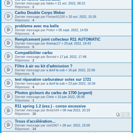
Dernier message par
fabito
«
21 oct. 2022, 08:22
Réponses :
2
Carbu Double Corps Weber
Dernier message par
Florian91200
«
20 oct. 2022, 15:26
Réponses :
4
probleme avec ma belle
Dernier message par
Potter
«
05 sept. 2022, 14:59
Réponses :
4
Remplcement joint collecteur R11 AUTOMATIC
Dernier message par
thomas17
«
29 juil. 2022, 19:43
Réponses :
5
Compatibiliter carbu
Dernier message par
Borniol
«
17 juil. 2022, 17:48
Réponses :
2
Filtre à air ou kit d'admission ?
Dernier message par
a donf la sub
«
16 juil. 2022, 22:58
Réponses :
5
test réparation carburateur solex sur 1721
Dernier message par
a donf la sub
«
23 juin 2022, 16:39
Réponses :
4
Photos gicleurs du carbu de 1700 (urgent)
Dernier message par
Chris
«
10 juin 2022, 06:06
Réponses :
1
R11 spring 1.2 (ess.) - conso excessive
Dernier message par
Breizh34
«
06 mai 2022, 20:19
Réponses :
16
1
2
Trous d'accélération...
Dernier message par
stef1867
«
28 avr. 2022, 15:09
Réponses :
14