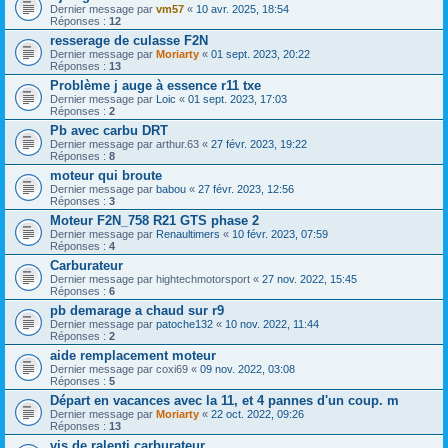
Dernier message par
vm57
«
10 avr. 2025, 18:54
Réponses :
12
resserage de culasse F2N
Dernier message par
Moriarty
«
01 sept. 2023, 20:22
Réponses :
13
Problème j auge à essence r11 txe
Dernier message par
Loic
«
01 sept. 2023, 17:03
Réponses :
2
Pb avec carbu DRT
Dernier message par
arthur.63
«
27 févr. 2023, 19:22
Réponses :
8
moteur qui broute
Dernier message par
babou
«
27 févr. 2023, 12:56
Réponses :
3
Moteur F2N_758 R21 GTS phase 2
Dernier message par
Renaultimers
«
10 févr. 2023, 07:59
Réponses :
4
Carburateur
Dernier message par
hightechmotorsport
«
27 nov. 2022, 15:45
Réponses :
6
pb demarage a chaud sur r9
Dernier message par
patoche132
«
10 nov. 2022, 11:44
Réponses :
2
aide remplacement moteur
Dernier message par
coxi69
«
09 nov. 2022, 03:08
Réponses :
5
Départ en vacances avec la 11, et 4 pannes d'un coup. m
Dernier message par
Moriarty
«
22 oct. 2022, 09:26
Réponses :
13
vis de ralenti carburateur