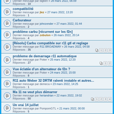
Dernier message par
bigben
«
28 mars 2022, 06:09
Réponses :
10
compatibilité
Dernier message par
jlez
«
27 mars 2022, 13:20
Réponses :
1
Carburateur
Dernier message par
johnzender
«
27 mars 2022, 01:44
Réponses :
2
problème carbu [récurrent sur les f2n]
Dernier message par
zebulon
«
26 mars 2022, 20:14
Réponses :
4
[Résolu] Carbu compatible sur r11 gtl et reglage
Dernier message par
R11 BROADWAY
«
26 mars 2022, 04:58
Réponses :
35
1
2
3
probleme de demarrage r11 automatique
Dernier message par
Potter
«
25 mars 2022, 12:20
Réponses :
27
1
2
Vue éclatée d'un alternateur de f2n ?
Dernier message par
Potter
«
24 mars 2022, 15:00
Réponses :
8
R11 auto Weber 32 DRTM ralenti instable et autres...
Dernier message par
demeca
«
23 mars 2022, 14:25
Réponses :
1
Ma 11 ne veut plus démarrer
Dernier message par
heriandrian
«
22 mars 2022, 19:02
Réponses :
50
1
2
3
4
Un vrai 14 juillet
Dernier message par
PompomGTL
«
21 mars 2022, 00:00
Réponses :
5