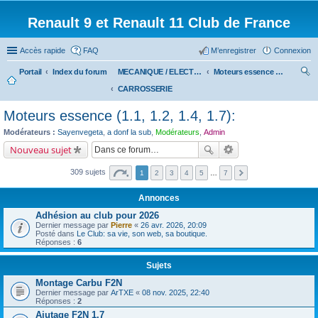
Renault 9 et Renault 11 Club de France
Accès rapide
FAQ
M’enregistrer
Connexion
Portail
Index du forum
MECANIQUE / ELECTRICITE
Moteurs essence (1.1, 1.2, 1.4, 1.7):
CARROSSERIE
ec
her
Moteurs essence (1.1, 1.2, 1.4, 1.7):
ch
Modérateurs :
Sayenvegeta
,
a donf la sub
,
Modérateurs
,
Admin
er
Nouveau sujet
309 sujets
1
2
3
4
5
…
7
Annonces
Adhésion au club pour 2026
Dernier message par
Pierre
«
26 avr. 2026, 20:09
Posté dans
Le Club: sa vie, son web, sa boutique.
Réponses :
6
Sujets
Montage Carbu F2N
Dernier message par
ArTXE
«
08 nov. 2025, 22:40
Réponses :
2
Ajutage F2N 1.7