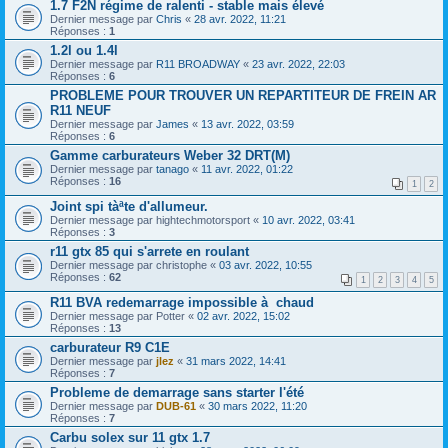
1.7 F2N régime de ralenti - stable mais élevé
Dernier message par
Chris
«
28 avr. 2022, 11:21
Réponses :
1
1.2l ou 1.4l
Dernier message par
R11 BROADWAY
«
23 avr. 2022, 22:03
Réponses :
6
PROBLEME POUR TROUVER UN REPARTITEUR DE FREIN AR
R11 NEUF
Dernier message par
James
«
13 avr. 2022, 03:59
Réponses :
6
Gamme carburateurs Weber 32 DRT(M)
Dernier message par
tanago
«
11 avr. 2022, 01:22
Réponses :
16
1
2
Joint spi tàªte d'allumeur.
Dernier message par
hightechmotorsport
«
10 avr. 2022, 03:41
Réponses :
3
r11 gtx 85 qui s'arrete en roulant
Dernier message par
christophe
«
03 avr. 2022, 10:55
Réponses :
62
1
2
3
4
5
R11 BVA redemarrage impossible à chaud
Dernier message par
Potter
«
02 avr. 2022, 15:02
Réponses :
13
carburateur R9 C1E
Dernier message par
jlez
«
31 mars 2022, 14:41
Réponses :
7
Probleme de demarrage sans starter l'été
Dernier message par
DUB-61
«
30 mars 2022, 11:20
Réponses :
7
Carbu solex sur 11 gtx 1.7