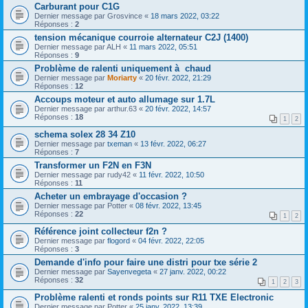
Carburant pour C1G
Dernier message par
Grosvince
«
18 mars 2022, 03:22
Réponses :
2
tension mécanique courroie alternateur C2J (1400)
Dernier message par
ALH
«
11 mars 2022, 05:51
Réponses :
9
Problème de ralenti uniquement à chaud
Dernier message par
Moriarty
«
20 févr. 2022, 21:29
Réponses :
12
Accoups moteur et auto allumage sur 1.7L
Dernier message par
arthur.63
«
20 févr. 2022, 14:57
Réponses :
18
1
2
schema solex 28 34 Z10
Dernier message par
txeman
«
13 févr. 2022, 06:27
Réponses :
7
Transformer un F2N en F3N
Dernier message par
rudy42
«
11 févr. 2022, 10:50
Réponses :
11
Acheter un embrayage d'occasion ?
Dernier message par
Potter
«
08 févr. 2022, 13:45
Réponses :
22
1
2
Référence joint collecteur f2n ?
Dernier message par
flogord
«
04 févr. 2022, 22:05
Réponses :
3
Demande d'info pour faire une distri pour txe série 2
Dernier message par
Sayenvegeta
«
27 janv. 2022, 00:22
Réponses :
32
1
2
3
Problème ralenti et ronds points sur R11 TXE Electronic
Dernier message par
Potter
«
25 janv. 2022, 13:39