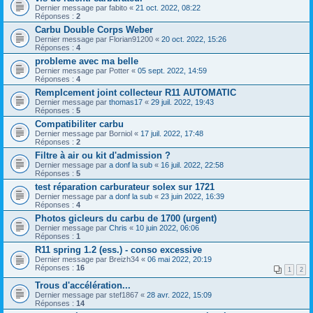
Dernier message par
fabito
«
21 oct. 2022, 08:22
Réponses :
2
Carbu Double Corps Weber
Dernier message par
Florian91200
«
20 oct. 2022, 15:26
Réponses :
4
probleme avec ma belle
Dernier message par
Potter
«
05 sept. 2022, 14:59
Réponses :
4
Remplcement joint collecteur R11 AUTOMATIC
Dernier message par
thomas17
«
29 juil. 2022, 19:43
Réponses :
5
Compatibiliter carbu
Dernier message par
Borniol
«
17 juil. 2022, 17:48
Réponses :
2
Filtre à air ou kit d'admission ?
Dernier message par
a donf la sub
«
16 juil. 2022, 22:58
Réponses :
5
test réparation carburateur solex sur 1721
Dernier message par
a donf la sub
«
23 juin 2022, 16:39
Réponses :
4
Photos gicleurs du carbu de 1700 (urgent)
Dernier message par
Chris
«
10 juin 2022, 06:06
Réponses :
1
R11 spring 1.2 (ess.) - conso excessive
Dernier message par
Breizh34
«
06 mai 2022, 20:19
Réponses :
16
1
2
Trous d'accélération...
Dernier message par
stef1867
«
28 avr. 2022, 15:09
Réponses :
14