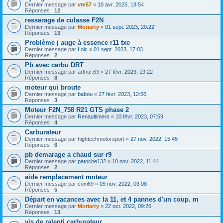
Dernier message par
vm57
«
10 avr. 2025, 18:54
Réponses :
12
resserage de culasse F2N
Dernier message par
Moriarty
«
01 sept. 2023, 20:22
Réponses :
13
Problème j auge à essence r11 txe
Dernier message par
Loic
«
01 sept. 2023, 17:03
Réponses :
2
Pb avec carbu DRT
Dernier message par
arthur.63
«
27 févr. 2023, 19:22
Réponses :
8
moteur qui broute
Dernier message par
babou
«
27 févr. 2023, 12:56
Réponses :
3
Moteur F2N_758 R21 GTS phase 2
Dernier message par
Renaultimers
«
10 févr. 2023, 07:59
Réponses :
4
Carburateur
Dernier message par
hightechmotorsport
«
27 nov. 2022, 15:45
Réponses :
6
pb demarage a chaud sur r9
Dernier message par
patoche132
«
10 nov. 2022, 11:44
Réponses :
2
aide remplacement moteur
Dernier message par
coxi69
«
09 nov. 2022, 03:08
Réponses :
5
Départ en vacances avec la 11, et 4 pannes d'un coup. m
Dernier message par
Moriarty
«
22 oct. 2022, 09:26
Réponses :
13
vis de ralenti carburateur