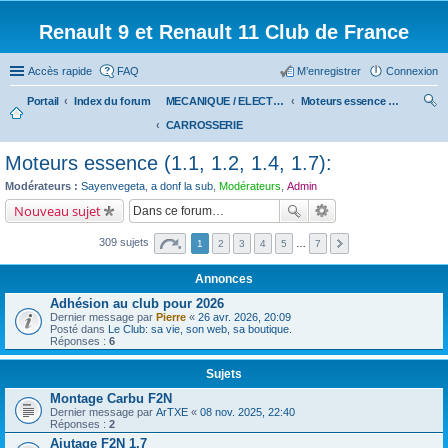
Renault 9 et Renault 11 Club de France
Accès rapide
FAQ
M’enregistrer
Connexion
Portail
Index du forum
MECANIQUE / ELECTRICITE
Moteurs essence (1.1, 1.2, 1.4, 1.7):
CARROSSERIE
ec
her
Moteurs essence (1.1, 1.2, 1.4, 1.7):
ch
Modérateurs :
Sayenvegeta
,
a donf la sub
,
Modérateurs
,
Admin
er
Nouveau sujet
309 sujets
1
2
3
4
5
…
7
Annonces
Adhésion au club pour 2026
Dernier message par
Pierre
«
26 avr. 2026, 20:09
Posté dans
Le Club: sa vie, son web, sa boutique.
Réponses :
6
Sujets
Montage Carbu F2N
Dernier message par
ArTXE
«
08 nov. 2025, 22:40
Réponses :
2
Ajutage F2N 1.7