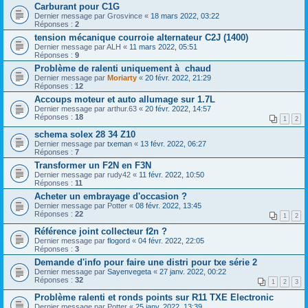
Carburant pour C1G
Dernier message par
Grosvince
«
18 mars 2022, 03:22
Réponses :
2
tension mécanique courroie alternateur C2J (1400)
Dernier message par
ALH
«
11 mars 2022, 05:51
Réponses :
9
Problème de ralenti uniquement à chaud
Dernier message par
Moriarty
«
20 févr. 2022, 21:29
Réponses :
12
Accoups moteur et auto allumage sur 1.7L
Dernier message par
arthur.63
«
20 févr. 2022, 14:57
Réponses :
18
1
2
schema solex 28 34 Z10
Dernier message par
txeman
«
13 févr. 2022, 06:27
Réponses :
7
Transformer un F2N en F3N
Dernier message par
rudy42
«
11 févr. 2022, 10:50
Réponses :
11
Acheter un embrayage d'occasion ?
Dernier message par
Potter
«
08 févr. 2022, 13:45
Réponses :
22
1
2
Référence joint collecteur f2n ?
Dernier message par
flogord
«
04 févr. 2022, 22:05
Réponses :
3
Demande d'info pour faire une distri pour txe série 2
Dernier message par
Sayenvegeta
«
27 janv. 2022, 00:22
Réponses :
32
1
2
3
Problème ralenti et ronds points sur R11 TXE Electronic
Dernier message par
Potter
«
25 janv. 2022, 13:39