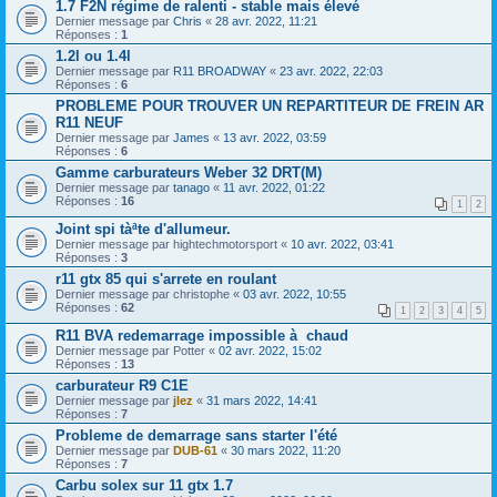
1.7 F2N régime de ralenti - stable mais élevé
Dernier message par
Chris
«
28 avr. 2022, 11:21
Réponses :
1
1.2l ou 1.4l
Dernier message par
R11 BROADWAY
«
23 avr. 2022, 22:03
Réponses :
6
PROBLEME POUR TROUVER UN REPARTITEUR DE FREIN AR
R11 NEUF
Dernier message par
James
«
13 avr. 2022, 03:59
Réponses :
6
Gamme carburateurs Weber 32 DRT(M)
Dernier message par
tanago
«
11 avr. 2022, 01:22
Réponses :
16
1
2
Joint spi tàªte d'allumeur.
Dernier message par
hightechmotorsport
«
10 avr. 2022, 03:41
Réponses :
3
r11 gtx 85 qui s'arrete en roulant
Dernier message par
christophe
«
03 avr. 2022, 10:55
Réponses :
62
1
2
3
4
5
R11 BVA redemarrage impossible à chaud
Dernier message par
Potter
«
02 avr. 2022, 15:02
Réponses :
13
carburateur R9 C1E
Dernier message par
jlez
«
31 mars 2022, 14:41
Réponses :
7
Probleme de demarrage sans starter l'été
Dernier message par
DUB-61
«
30 mars 2022, 11:20
Réponses :
7
Carbu solex sur 11 gtx 1.7