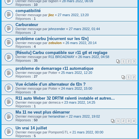
Dernier message par
bigben
«
28 mars 2022, 06:09
Réponses :
10
compatibilité
Dernier message par
jlez
«
27 mars 2022, 13:20
Réponses :
1
Carburateur
Dernier message par
johnzender
«
27 mars 2022, 01:44
Réponses :
2
problème carbu [récurrent sur les f2n]
Dernier message par
zebulon
«
26 mars 2022, 20:14
Réponses :
4
[Résolu] Carbu compatible sur r11 gtl et reglage
Dernier message par
R11 BROADWAY
«
26 mars 2022, 04:58
Réponses :
35
1
2
3
probleme de demarrage r11 automatique
Dernier message par
Potter
«
25 mars 2022, 12:20
Réponses :
27
1
2
Vue éclatée d'un alternateur de f2n ?
Dernier message par
Potter
«
24 mars 2022, 15:00
Réponses :
8
R11 auto Weber 32 DRTM ralenti instable et autres...
Dernier message par
demeca
«
23 mars 2022, 14:25
Réponses :
1
Ma 11 ne veut plus démarrer
Dernier message par
heriandrian
«
22 mars 2022, 19:02
Réponses :
50
1
2
3
4
Un vrai 14 juillet
Dernier message par
PompomGTL
«
21 mars 2022, 00:00
Réponses :
5