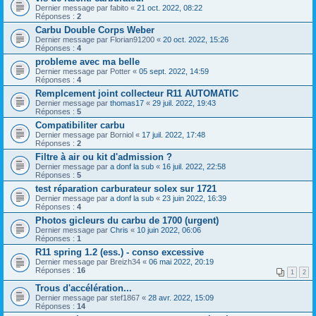
Dernier message par
fabito
«
21 oct. 2022, 08:22
Réponses :
2
Carbu Double Corps Weber
Dernier message par
Florian91200
«
20 oct. 2022, 15:26
Réponses :
4
probleme avec ma belle
Dernier message par
Potter
«
05 sept. 2022, 14:59
Réponses :
4
Remplcement joint collecteur R11 AUTOMATIC
Dernier message par
thomas17
«
29 juil. 2022, 19:43
Réponses :
5
Compatibiliter carbu
Dernier message par
Borniol
«
17 juil. 2022, 17:48
Réponses :
2
Filtre à air ou kit d'admission ?
Dernier message par
a donf la sub
«
16 juil. 2022, 22:58
Réponses :
5
test réparation carburateur solex sur 1721
Dernier message par
a donf la sub
«
23 juin 2022, 16:39
Réponses :
4
Photos gicleurs du carbu de 1700 (urgent)
Dernier message par
Chris
«
10 juin 2022, 06:06
Réponses :
1
R11 spring 1.2 (ess.) - conso excessive
Dernier message par
Breizh34
«
06 mai 2022, 20:19
Réponses :
16
1
2
Trous d'accélération...
Dernier message par
stef1867
«
28 avr. 2022, 15:09
Réponses :
14