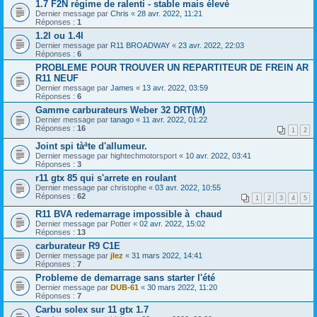
1.7 F2N régime de ralenti - stable mais élevé
Dernier message par
Chris
«
28 avr. 2022, 11:21
Réponses :
1
1.2l ou 1.4l
Dernier message par
R11 BROADWAY
«
23 avr. 2022, 22:03
Réponses :
6
PROBLEME POUR TROUVER UN REPARTITEUR DE FREIN AR
R11 NEUF
Dernier message par
James
«
13 avr. 2022, 03:59
Réponses :
6
Gamme carburateurs Weber 32 DRT(M)
Dernier message par
tanago
«
11 avr. 2022, 01:22
Réponses :
16
1
2
Joint spi tàªte d'allumeur.
Dernier message par
hightechmotorsport
«
10 avr. 2022, 03:41
Réponses :
3
r11 gtx 85 qui s'arrete en roulant
Dernier message par
christophe
«
03 avr. 2022, 10:55
Réponses :
62
1
2
3
4
5
R11 BVA redemarrage impossible à chaud
Dernier message par
Potter
«
02 avr. 2022, 15:02
Réponses :
13
carburateur R9 C1E
Dernier message par
jlez
«
31 mars 2022, 14:41
Réponses :
7
Probleme de demarrage sans starter l'été
Dernier message par
DUB-61
«
30 mars 2022, 11:20
Réponses :
7
Carbu solex sur 11 gtx 1.7