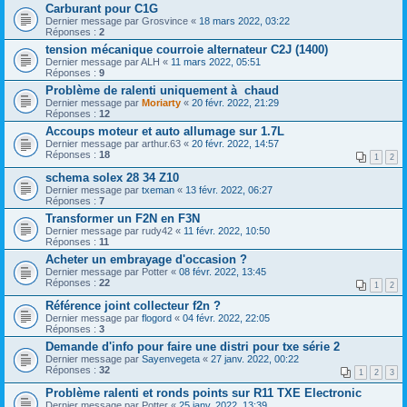
Carburant pour C1G
Dernier message par
Grosvince
«
18 mars 2022, 03:22
Réponses :
2
tension mécanique courroie alternateur C2J (1400)
Dernier message par
ALH
«
11 mars 2022, 05:51
Réponses :
9
Problème de ralenti uniquement à chaud
Dernier message par
Moriarty
«
20 févr. 2022, 21:29
Réponses :
12
Accoups moteur et auto allumage sur 1.7L
Dernier message par
arthur.63
«
20 févr. 2022, 14:57
Réponses :
18
1
2
schema solex 28 34 Z10
Dernier message par
txeman
«
13 févr. 2022, 06:27
Réponses :
7
Transformer un F2N en F3N
Dernier message par
rudy42
«
11 févr. 2022, 10:50
Réponses :
11
Acheter un embrayage d'occasion ?
Dernier message par
Potter
«
08 févr. 2022, 13:45
Réponses :
22
1
2
Référence joint collecteur f2n ?
Dernier message par
flogord
«
04 févr. 2022, 22:05
Réponses :
3
Demande d'info pour faire une distri pour txe série 2
Dernier message par
Sayenvegeta
«
27 janv. 2022, 00:22
Réponses :
32
1
2
3
Problème ralenti et ronds points sur R11 TXE Electronic
Dernier message par
Potter
«
25 janv. 2022, 13:39