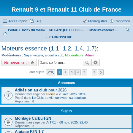
Renault 9 et Renault 11 Club de France
Accès rapide
FAQ
M’enregistrer
Connexion
Portail
Index du forum
MECANIQUE / ELECTRICITE
Moteurs essence (1.1, 1.2, 1.4, 1.7):
CARROSSERIE
ec
her
Moteurs essence (1.1, 1.2, 1.4, 1.7):
ch
Modérateurs :
Sayenvegeta
,
a donf la sub
,
Modérateurs
,
Admin
er
Nouveau sujet
309 sujets
1
2
3
4
5
…
7
Annonces
Adhésion au club pour 2026
Dernier message par
Pierre
«
26 avr. 2026, 20:09
Posté dans
Le Club: sa vie, son web, sa boutique.
Réponses :
6
Sujets
Montage Carbu F2N
Dernier message par
ArTXE
«
08 nov. 2025, 22:40
Réponses :
2
Ajutage F2N 1.7