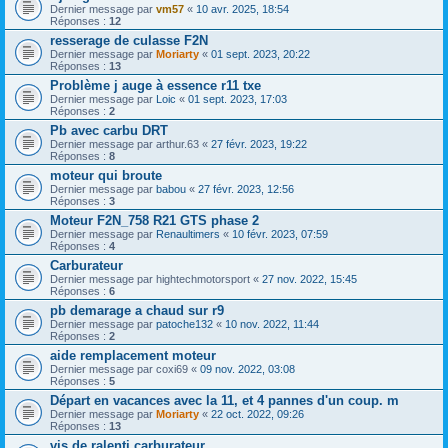
Dernier message par
vm57
«
10 avr. 2025, 18:54
Réponses :
12
resserage de culasse F2N
Dernier message par
Moriarty
«
01 sept. 2023, 20:22
Réponses :
13
Problème j auge à essence r11 txe
Dernier message par
Loic
«
01 sept. 2023, 17:03
Réponses :
2
Pb avec carbu DRT
Dernier message par
arthur.63
«
27 févr. 2023, 19:22
Réponses :
8
moteur qui broute
Dernier message par
babou
«
27 févr. 2023, 12:56
Réponses :
3
Moteur F2N_758 R21 GTS phase 2
Dernier message par
Renaultimers
«
10 févr. 2023, 07:59
Réponses :
4
Carburateur
Dernier message par
hightechmotorsport
«
27 nov. 2022, 15:45
Réponses :
6
pb demarage a chaud sur r9
Dernier message par
patoche132
«
10 nov. 2022, 11:44
Réponses :
2
aide remplacement moteur
Dernier message par
coxi69
«
09 nov. 2022, 03:08
Réponses :
5
Départ en vacances avec la 11, et 4 pannes d'un coup. m
Dernier message par
Moriarty
«
22 oct. 2022, 09:26
Réponses :
13
vis de ralenti carburateur