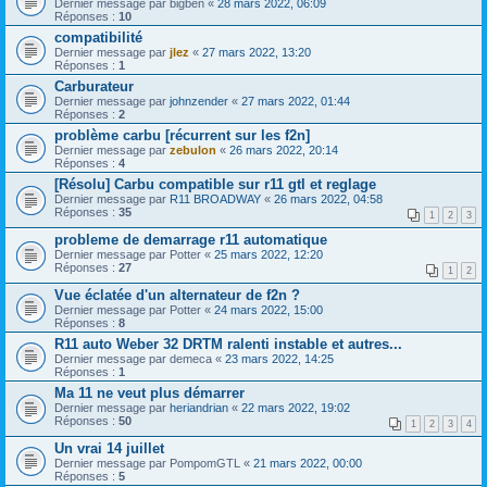
Dernier message par
bigben
«
28 mars 2022, 06:09
Réponses :
10
compatibilité
Dernier message par
jlez
«
27 mars 2022, 13:20
Réponses :
1
Carburateur
Dernier message par
johnzender
«
27 mars 2022, 01:44
Réponses :
2
problème carbu [récurrent sur les f2n]
Dernier message par
zebulon
«
26 mars 2022, 20:14
Réponses :
4
[Résolu] Carbu compatible sur r11 gtl et reglage
Dernier message par
R11 BROADWAY
«
26 mars 2022, 04:58
Réponses :
35
1
2
3
probleme de demarrage r11 automatique
Dernier message par
Potter
«
25 mars 2022, 12:20
Réponses :
27
1
2
Vue éclatée d'un alternateur de f2n ?
Dernier message par
Potter
«
24 mars 2022, 15:00
Réponses :
8
R11 auto Weber 32 DRTM ralenti instable et autres...
Dernier message par
demeca
«
23 mars 2022, 14:25
Réponses :
1
Ma 11 ne veut plus démarrer
Dernier message par
heriandrian
«
22 mars 2022, 19:02
Réponses :
50
1
2
3
4
Un vrai 14 juillet
Dernier message par
PompomGTL
«
21 mars 2022, 00:00
Réponses :
5