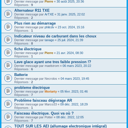
Dernier message par
Pierre
«
30 août 2025, 20:36
Réponses :
9
Alternateur R11 TXE
Dernier message par
ArTXE
«
31 janv. 2025, 22:02
Réponses :
2
Plus rien au démarrage
Dernier message par
philcdv
«
23 oct. 2024, 15:16
Réponses :
1
Indicateur niveau de carburant dans les choux
Dernier message par
tanago
«
25 juil. 2024, 21:39
Réponses :
8
fiche électrique
Dernier message par
Pierre
«
21 avr. 2024, 08:30
Réponses :
1
Lave glace ayant une tres faible pression !?
Dernier message par
maelstrom
«
06 mars 2023, 20:22
Réponses :
6
Batterie
Dernier message par
Necrolos
«
04 mars 2023, 19:45
Réponses :
2
probleme électrique
Dernier message par
Moriarty
«
05 févr. 2023, 01:46
Réponses :
7
Problème faisceau dégivrage AR
Dernier message par
Marco33
«
09 déc. 2022, 18:29
Réponses :
1
Faisceau électrique. Quoi va où ?
Dernier message par
Potter
«
08 déc. 2022, 12:05
Réponses :
7
TOUT SUR LES AEI (allumage electronique intégral)