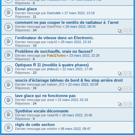
Réponses :
8
Essui glace
Dernier message par
Darkslide
«
27 mars 2022, 13:18
Réponses :
11
comment ne pas couper le ventilo de radiateur à l'arret
Dernier message par
DarkPrinz
«
26 mars 2022, 08:34
Réponses :
24
1
2
l'ordinateur de vitesse dans un Electronic.
Dernier message par
rudy42
«
25 mars 2022, 15:19
Réponses :
10
Problème de surchauffe, vraie ou fausse?
Dernier message par
Fab11Turbo
«
23 mars 2022, 22:28
Réponses :
8
Optiques R 11 (modèle à quatre phares)
Dernier message par
philou11
«
22 mars 2022, 17:48
Réponses :
23
1
2
soucis d'éclairage tableau de bord & feu stop arrière droit
Dernier message par
balisier_972
«
22 mars 2022, 02:08
Réponses :
16
1
2
lave glace qui ne fonctionne pas
Dernier message par
anaé
«
21 mars 2022, 02:18
Réponses :
24
1
2
Synthèse vocale déconnante
Dernier message par
radar06
«
18 mars 2022, 15:46
Réponses :
9
règle de cette section
Dernier message par
ertiohn
«
08 mars 2022, 09:47