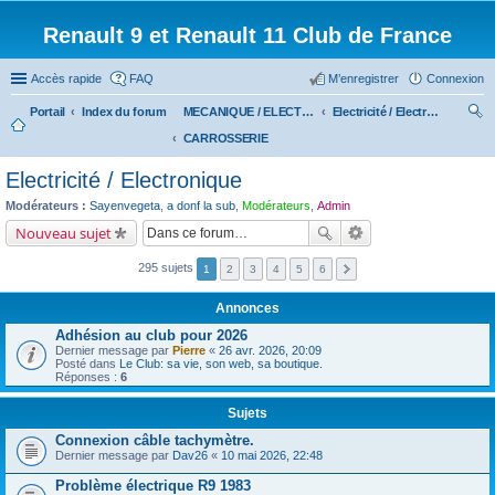
Renault 9 et Renault 11 Club de France
Accès rapide
FAQ
M’enregistrer
Connexion
Portail
Index du forum
MECANIQUE / ELECTRICITE
Electricité / Electronique
CARROSSERIE
ec
her
Electricité / Electronique
ch
Modérateurs :
Sayenvegeta
,
a donf la sub
,
Modérateurs
,
Admin
er
Nouveau sujet
295 sujets
1
2
3
4
5
6
Annonces
Adhésion au club pour 2026
Dernier message par
Pierre
«
26 avr. 2026, 20:09
Posté dans
Le Club: sa vie, son web, sa boutique.
Réponses :
6
Sujets
Connexion câble tachymètre.
Dernier message par
Dav26
«
10 mai 2026, 22:48
Problème électrique R9 1983