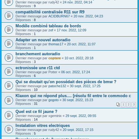
Dernier message par
rudy42
«
24 nov. 2022, 04:14
Réponses :
9
compatibilité centralisée R11 sur R9
Dernier message par
ACIDBURN67
«
20 nov. 2022, 04:23
Réponses :
8
Modéle combiné tableau de bords
Dernier message par
zef
«
17 nov. 2022, 12:09
Réponses :
1
Adapter un nouvel autoradio
Dernier message par
thomas17
«
20 oct. 2022, 11:07
Réponses :
1
branchement autoradio
Dernier message par
coptere
«
10 oct. 2022, 20:18
Réponses :
3
ectronissée une r11 ctd
Dernier message par
Potter
«
06 oct. 2022, 17:24
Réponses :
6
Qui se doutait qu'on possédait des pièces de bmw ?
Dernier message par
patoche132
«
30 sept. 2022, 17:25
Réponses :
10
Klaxon qui ne répond plus.... [résolu fil entre le commodo c
Dernier message par
gogoto
«
30 sept. 2022, 15:23
Réponses :
31
1
2
3
Quel est ce fil jaune ?
Dernier message par
xgeminix
«
29 sept. 2022, 09:55
Réponses :
14
Instalation vitres electriques
Dernier message par
rudy42
«
20 sept. 2022, 17:15
Réponses :
5