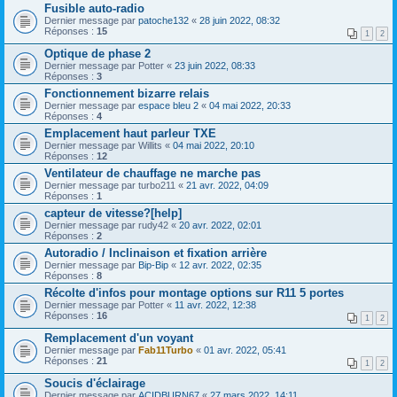
Fusible auto-radio
Dernier message par
patoche132
«
28 juin 2022, 08:32
Réponses :
15
1
2
Optique de phase 2
Dernier message par
Potter
«
23 juin 2022, 08:33
Réponses :
3
Fonctionnement bizarre relais
Dernier message par
espace bleu 2
«
04 mai 2022, 20:33
Réponses :
4
Emplacement haut parleur TXE
Dernier message par
Willits
«
04 mai 2022, 20:10
Réponses :
12
Ventilateur de chauffage ne marche pas
Dernier message par
turbo211
«
21 avr. 2022, 04:09
Réponses :
1
capteur de vitesse?[help]
Dernier message par
rudy42
«
20 avr. 2022, 02:01
Réponses :
2
Autoradio / Inclinaison et fixation arrière
Dernier message par
Bip-Bip
«
12 avr. 2022, 02:35
Réponses :
8
Récolte d'infos pour montage options sur R11 5 portes
Dernier message par
Potter
«
11 avr. 2022, 12:38
Réponses :
16
1
2
Remplacement d'un voyant
Dernier message par
Fab11Turbo
«
01 avr. 2022, 05:41
Réponses :
21
1
2
Soucis d'éclairage
Dernier message par
ACIDBURN67
«
27 mars 2022, 14:11