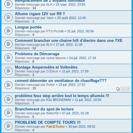
Remplacement de 2 voyants lumineux
Dernier message par
ALH
«
15 sept. 2022, 23:55
Réponses :
14
Allume cigare 12V sur R9 ?
Dernier message par
Yatre
«
25 août 2022, 12:45
Réponses :
2
Longue portée
Dernier message par
PTS Pschiiit
«
31 juil. 2022, 00:56
Réponses :
4
Comment brancher une chaine hifi d'électro dans une TXE
Dernier message par
ALH
«
27 juil. 2022, 11:28
Réponses :
12
Probleme de Démarrage
Dernier message par
sylvie lejeune
«
24 juil. 2022, 17:19
Réponses :
8
Montage Ampermètre et Voltmètre
Dernier message par
DJDeck
«
22 juil. 2022, 17:59
Réponses :
2
coment démonter un ventilateur de chauiffage???
Dernier message par
Potter
«
19 juil. 2022, 17:52
Réponses :
15
1
2
problème feux stop arrière tout le temps allumés !!!
Dernier message par
R11 BROADWAY
«
11 juil. 2022, 19:06
Réponses :
7
Branchement du spot de lecture
Dernier message par
Beber58
«
07 juil. 2022, 01:28
Réponses :
6
PROBLEME DE COMPTE TOURS !!!
Dernier message par
Fab11Turbo
«
30 juin 2022, 09:52
Réponses :
4