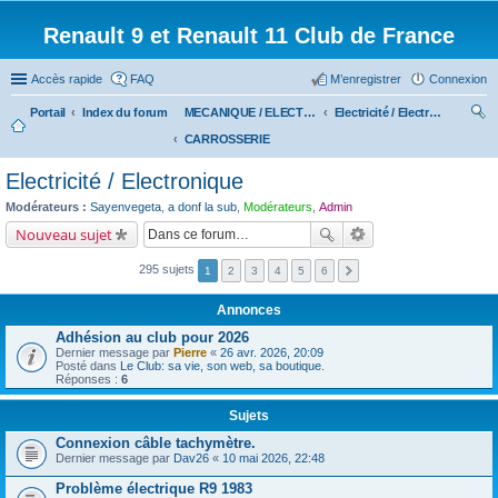
Renault 9 et Renault 11 Club de France
Accès rapide
FAQ
M’enregistrer
Connexion
Portail
Index du forum
MECANIQUE / ELECTRICITE
Electricité / Electronique
CARROSSERIE
ec
her
Electricité / Electronique
ch
Modérateurs :
Sayenvegeta
,
a donf la sub
,
Modérateurs
,
Admin
er
Nouveau sujet
295 sujets
1
2
3
4
5
6
Annonces
Adhésion au club pour 2026
Dernier message par
Pierre
«
26 avr. 2026, 20:09
Posté dans
Le Club: sa vie, son web, sa boutique.
Réponses :
6
Sujets
Connexion câble tachymètre.
Dernier message par
Dav26
«
10 mai 2026, 22:48
Problème électrique R9 1983