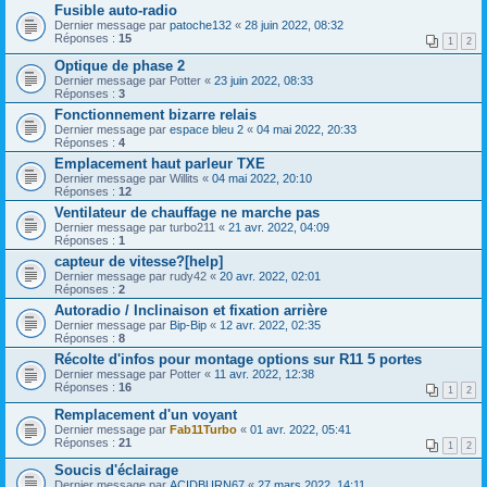
Fusible auto-radio
Dernier message par
patoche132
«
28 juin 2022, 08:32
Réponses :
15
1
2
Optique de phase 2
Dernier message par
Potter
«
23 juin 2022, 08:33
Réponses :
3
Fonctionnement bizarre relais
Dernier message par
espace bleu 2
«
04 mai 2022, 20:33
Réponses :
4
Emplacement haut parleur TXE
Dernier message par
Willits
«
04 mai 2022, 20:10
Réponses :
12
Ventilateur de chauffage ne marche pas
Dernier message par
turbo211
«
21 avr. 2022, 04:09
Réponses :
1
capteur de vitesse?[help]
Dernier message par
rudy42
«
20 avr. 2022, 02:01
Réponses :
2
Autoradio / Inclinaison et fixation arrière
Dernier message par
Bip-Bip
«
12 avr. 2022, 02:35
Réponses :
8
Récolte d'infos pour montage options sur R11 5 portes
Dernier message par
Potter
«
11 avr. 2022, 12:38
Réponses :
16
1
2
Remplacement d'un voyant
Dernier message par
Fab11Turbo
«
01 avr. 2022, 05:41
Réponses :
21
1
2
Soucis d'éclairage
Dernier message par
ACIDBURN67
«
27 mars 2022, 14:11