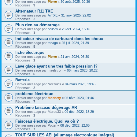
Dernier message par
Pierre
«
30 août 2025, 20:36
Réponses :
9
Alternateur R11 TXE
Dernier message par
ArTXE
«
31 janv. 2025, 22:02
Réponses :
2
Plus rien au démarrage
Dernier message par
philcdv
«
23 oct. 2024, 15:16
Réponses :
1
Indicateur niveau de carburant dans les choux
Dernier message par
tanago
«
25 juil. 2024, 21:39
Réponses :
8
fiche électrique
Dernier message par
Pierre
«
21 avr. 2024, 08:30
Réponses :
1
Lave glace ayant une tres faible pression !?
Dernier message par
maelstrom
«
06 mars 2023, 20:22
Réponses :
6
Batterie
Dernier message par
Necrolos
«
04 mars 2023, 19:45
Réponses :
2
probleme électrique
Dernier message par
Moriarty
«
05 févr. 2023, 01:46
Réponses :
7
Problème faisceau dégivrage AR
Dernier message par
Marco33
«
09 déc. 2022, 18:29
Réponses :
1
Faisceau électrique. Quoi va où ?
Dernier message par
Potter
«
08 déc. 2022, 12:05
Réponses :
7
TOUT SUR LES AEI (allumage electronique intégral)