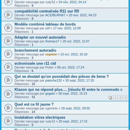
Dernier message par
rudy42
«
24 nov. 2022, 04:14
Réponses :
9
compatibilité centralisée R11 sur R9
Dernier message par
ACIDBURN67
«
20 nov. 2022, 04:23
Réponses :
8
Modéle combiné tableau de bords
Dernier message par
zef
«
17 nov. 2022, 12:09
Réponses :
1
Adapter un nouvel autoradio
Dernier message par
thomas17
«
20 oct. 2022, 11:07
Réponses :
1
branchement autoradio
Dernier message par
coptere
«
10 oct. 2022, 20:18
Réponses :
3
ectronissée une r11 ctd
Dernier message par
Potter
«
06 oct. 2022, 17:24
Réponses :
6
Qui se doutait qu'on possédait des pièces de bmw ?
Dernier message par
patoche132
«
30 sept. 2022, 17:25
Réponses :
10
Klaxon qui ne répond plus.... [résolu fil entre le commodo c
Dernier message par
gogoto
«
30 sept. 2022, 15:23
Réponses :
31
1
2
3
Quel est ce fil jaune ?
Dernier message par
xgeminix
«
29 sept. 2022, 09:55
Réponses :
14
Instalation vitres electriques
Dernier message par
rudy42
«
20 sept. 2022, 17:15
Réponses :
5