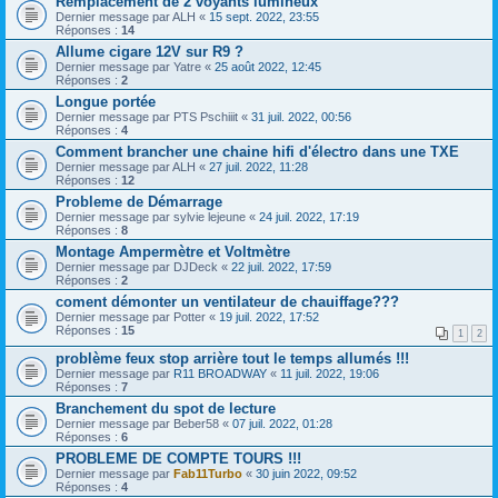
Remplacement de 2 voyants lumineux
Dernier message par
ALH
«
15 sept. 2022, 23:55
Réponses :
14
Allume cigare 12V sur R9 ?
Dernier message par
Yatre
«
25 août 2022, 12:45
Réponses :
2
Longue portée
Dernier message par
PTS Pschiiit
«
31 juil. 2022, 00:56
Réponses :
4
Comment brancher une chaine hifi d'électro dans une TXE
Dernier message par
ALH
«
27 juil. 2022, 11:28
Réponses :
12
Probleme de Démarrage
Dernier message par
sylvie lejeune
«
24 juil. 2022, 17:19
Réponses :
8
Montage Ampermètre et Voltmètre
Dernier message par
DJDeck
«
22 juil. 2022, 17:59
Réponses :
2
coment démonter un ventilateur de chauiffage???
Dernier message par
Potter
«
19 juil. 2022, 17:52
Réponses :
15
1
2
problème feux stop arrière tout le temps allumés !!!
Dernier message par
R11 BROADWAY
«
11 juil. 2022, 19:06
Réponses :
7
Branchement du spot de lecture
Dernier message par
Beber58
«
07 juil. 2022, 01:28
Réponses :
6
PROBLEME DE COMPTE TOURS !!!
Dernier message par
Fab11Turbo
«
30 juin 2022, 09:52
Réponses :
4