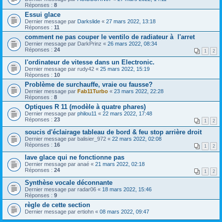
Réponses :
8
Essui glace
Dernier message par
Darkslide
«
27 mars 2022, 13:18
Réponses :
11
comment ne pas couper le ventilo de radiateur à l'arret
Dernier message par
DarkPrinz
«
26 mars 2022, 08:34
Réponses :
24
1
2
l'ordinateur de vitesse dans un Electronic.
Dernier message par
rudy42
«
25 mars 2022, 15:19
Réponses :
10
Problème de surchauffe, vraie ou fausse?
Dernier message par
Fab11Turbo
«
23 mars 2022, 22:28
Réponses :
8
Optiques R 11 (modèle à quatre phares)
Dernier message par
philou11
«
22 mars 2022, 17:48
Réponses :
23
1
2
soucis d'éclairage tableau de bord & feu stop arrière droit
Dernier message par
balisier_972
«
22 mars 2022, 02:08
Réponses :
16
1
2
lave glace qui ne fonctionne pas
Dernier message par
anaé
«
21 mars 2022, 02:18
Réponses :
24
1
2
Synthèse vocale déconnante
Dernier message par
radar06
«
18 mars 2022, 15:46
Réponses :
9
règle de cette section
Dernier message par
ertiohn
«
08 mars 2022, 09:47