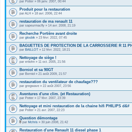
par
Potter
» 06 janv. 2007, 00:44
Produit pour la restauration
par
ALH
» 18 avr. 2006, 22:44
restauration de ma renault 11
par
sapeurmacfly
» 14 avr. 2008, 21:19
Recherche Portière avant droite
par
gloubik
» 23 févr. 2022, 07:45
BAGUETTES DE PROTECTION DE LA CARROSSERIE R 11 P
par
BAILLOT
» 12 févr. 2022, 18:21
Nettoyage de siège !
par
ertiohn
» 11 oct. 2005, 21:56
Borniol et sa 90GT
par
Borniol
» 21 août 2009, 21:57
restauration du ventilateur de chaufage???
par
gregwave
» 22 août 2007, 23:56
Aventures d'une clim. (et Restauration)
par
Potter
» 17 févr. 2007, 23:39
Nettoyage et mini restauration de la chaine hifi PHILIPS d&#
par
Potter
» 21 avr. 2007, 22:23
Question démontage
par
Mchris
» 30 juin 2008, 21:42
F
i
Restauration d'une Renault 11 diesel phase 1