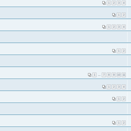
1
2
3
4
1
2
1
2
3
4
1
2
1
…
7
8
9
10
11
1
2
3
4
1
2
1
2