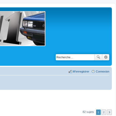
M’enregistrer
Connexion
82 sujets
1
2