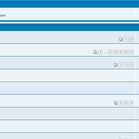
ique.
1
2
1
…
3
4
5
6
7
1
2
3
1
2
3