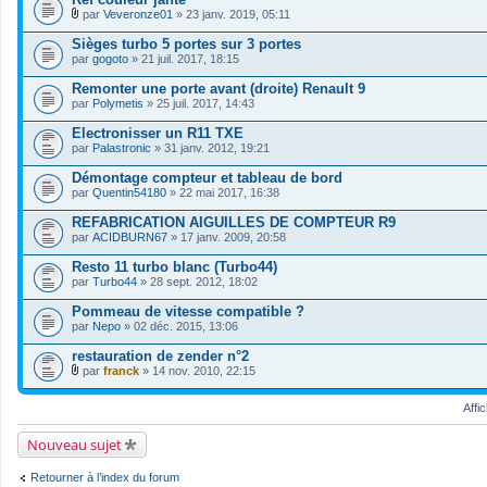
e
c
s
r
par
Veveronze01
» 23 janv. 2019, 05:11
h
)
F
(
i
i
s
Sièges turbo 5 portes sur 3 portes
e
c
)
par
r
gogoto
» 21 juil. 2017, 18:15
h
j
(
i
o
s
Remonter une porte avant (droite) Renault 9
e
i
)
par
r
Polymetis
» 25 juil. 2017, 14:43
n
j
(
t
o
s
Electronisser un R11 TXE
(
i
)
s
par
Palastronic
» 31 janv. 2012, 19:21
n
j
)
t
o
Démontage compteur et tableau de bord
(
i
s
par
Quentin54180
» 22 mai 2017, 16:38
n
)
t
REFABRICATION AIGUILLES DE COMPTEUR R9
(
s
par
ACIDBURN67
» 17 janv. 2009, 20:58
)
Resto 11 turbo blanc (Turbo44)
par
Turbo44
» 28 sept. 2012, 18:02
Pommeau de vitesse compatible ?
par
Nepo
» 02 déc. 2015, 13:06
restauration de zender n°2
par
franck
» 14 nov. 2010, 22:15
F
i
Affi
c
h
i
Nouveau sujet
e
r
(
Retourner à l’index du forum
s