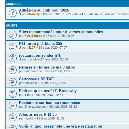
ANNONCES
Adhésion au club pour 2026
par
Moriarty
» 09 déc. 2025, 13:35 » dans
Le Club: sa vie, son web, sa bout
F
i
c
SUJETS
h
i
Sites recommandés pour diverses commandes
e
par
Fab11Turbo
» 25 sept. 2025, 09:08
r
(
R11 turbo ph1 blanc 355
s
par
r1107
» 18 sept. 2020, 07:07
)
F
j
i
restauration zender n°1
o
c
i
par
franck
» 27 févr. 2021, 22:56
h
n
F
i
t
i
Remise en forme de ma 9 turbo
e
(
c
par
r
onzetouch
» 31 mars 2006, 19:53
s
h
(
)
i
s
Carrosserie R9 TXE
e
)
par
r
ferruccio
» 11 mai 2006, 20:45
j
(
o
s
Petit coup de neuf r11 Broadway
i
)
par
TitMel
» 05 avr. 2007, 19:34
n
j
t
o
Recherche sur banlieu rouennaise
(
i
s
par
Emeraudeeyes
» 09 août 2008, 08:23
n
)
t
Ailes arrières R 11 3p
(
s
par
riko28
» 15 févr. 2009, 11:35
)
Voilà à quoi ressemble une vraie restauration