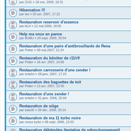
c
par
ZUG
» 18 nov. 2009, 16:31
h
i
Hibernation !!!
e
par
r
tse
» 02 avr. 2007, 17:22
(
s
Restauration reservoir d'essence
)
par
ALH
» 12 mai 2006, 18:05
j
o
Help ma onze en panne
i
par
BUBU
» 24 sept. 2009, 20:54
n
t
Restauration d'une paire d'antibrouillards de Rena
(
s
par
Potter
» 09 mai 2007, 21:24
)
Restauration du bénitier de r11/r9
par
Potter
» 16 avr. 2007, 14:06
Restauration carrosserie d'une zender !
par
ertiohn
» 28 janv. 2007, 17:23
Restauration des baguettes de toit
par
Potter
» 13 avr. 2007, 13:30
Restauration d'une zender !
par
ertiohn
» 31 janv. 2006, 20:04
Restauration de siège
par
ludo35
» 28 déc. 2006, 20:14
Restauration de ma 11 turbo noire
par
ronze turbo
» 06 sept. 2006, 13:33
Restauration débitmètre (tentative de refonctionnement)