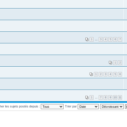
1
…
3
4
5
6
7
1
2
1
2
3
4
5
6
1
…
7
8
9
10
11
cher les sujets postés depuis :
Trier par