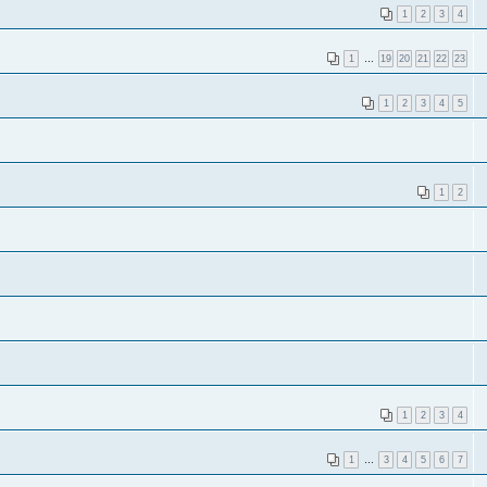
1
2
3
4
1
…
19
20
21
22
23
1
2
3
4
5
1
2
1
2
3
4
1
…
3
4
5
6
7