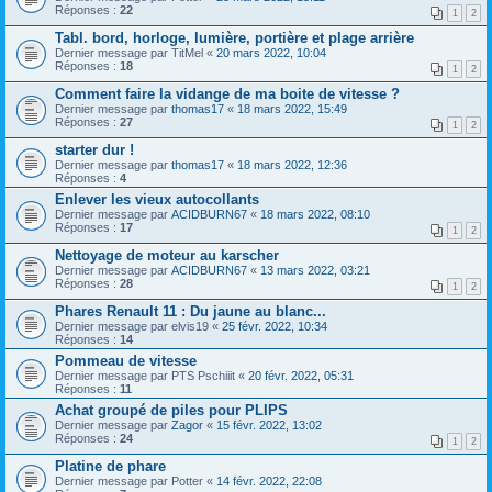
Réponses :
22
1
2
Tabl. bord, horloge, lumière, portière et plage arrière
Dernier message par
TitMel
«
20 mars 2022, 10:04
Réponses :
18
1
2
Comment faire la vidange de ma boite de vitesse ?
Dernier message par
thomas17
«
18 mars 2022, 15:49
Réponses :
27
1
2
starter dur !
Dernier message par
thomas17
«
18 mars 2022, 12:36
Réponses :
4
Enlever les vieux autocollants
Dernier message par
ACIDBURN67
«
18 mars 2022, 08:10
Réponses :
17
1
2
Nettoyage de moteur au karscher
Dernier message par
ACIDBURN67
«
13 mars 2022, 03:21
Réponses :
28
1
2
Phares Renault 11 : Du jaune au blanc...
Dernier message par
elvis19
«
25 févr. 2022, 10:34
Réponses :
14
Pommeau de vitesse
Dernier message par
PTS Pschiiit
«
20 févr. 2022, 05:31
Réponses :
11
Achat groupé de piles pour PLIPS
Dernier message par
Zagor
«
15 févr. 2022, 13:02
Réponses :
24
1
2
Platine de phare
Dernier message par
Potter
«
14 févr. 2022, 22:08