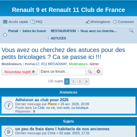
Renault 9 et Renault 11 Club de France
Accès rapide
FAQ
M’enregistrer
Connexion
Portail
Index du forum
RESTAURATION
Vous avez ou cherchez des astuces pour des petits bricolages ? Ca se passe ici !!!
ASTUCES
ec
her
Vous avez ou cherchez des astuces pour des
ch
petits bricolages ? Ca se passe ici !!!
er
Modérateurs :
thomas17
,
R11 BROADWAY
,
Modérateurs
,
Admin
Nouveau sujet
132 sujets
1
2
3
Annonces
Adhésion au club pour 2026
Dernier message par
Pierre
«
26 avr. 2026, 20:09
Posté dans
Le Club: sa vie, son web, sa boutique.
Réponses :
6
Sujets
un peu de frais dans l habitacle de nos anciennes
Dernier message par
Chris
«
03 sept. 2023, 17:31