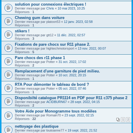
solution pour connexions électriques !
Dernier message par
Chris
«
10 mai 2023, 10:25
Réponses :
1
Chewing gum dans voiture
Dernier message par
platoon53
«
12 janv. 2023, 02:58
Réponses :
1
stikers !
Dernier message par
gtt12
«
11 déc. 2022, 02:57
Réponses :
3
Fixations de pare chocs sur R11 phase 2.
Dernier message par
hightechmotorsport
«
13 nov. 2022, 00:07
Réponses :
5
Pare chocs des r11 phase 1
Dernier message par
Potter
«
31 oct. 2022, 17:02
Réponses :
2
Remplacement d'une garniture de pied milieu.
Dernier message par
Potter
«
10 oct. 2022, 20:15
Réponses :
1
RTA Pour démonter le tableau de bord ?
Dernier message par
Potter
«
05 oct. 2022, 07:46
Réponses :
1
Disponibilté catalogue PR1114 en PDF pour R11 c375 phase 2
Dernier message par
ACIDBURN67
«
28 sept. 2022, 04:15
Réponses :
2
Votre Aide pour Monogramme tous modèles
Dernier message par
Romain70
«
23 sept. 2022, 02:15
Réponses :
22
1
2
nettoyage des plastique
Dernier message par
louisianne77
«
19 sept. 2022, 21:52