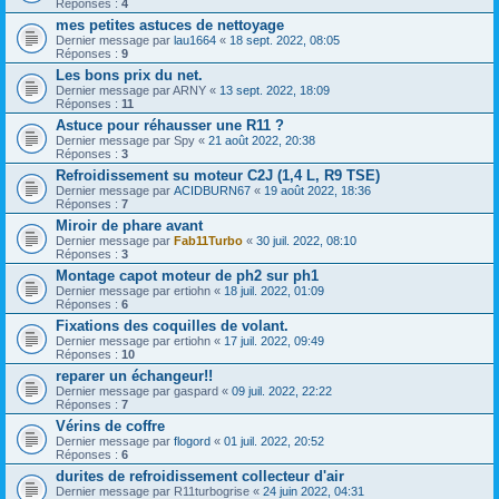
Réponses :
4
mes petites astuces de nettoyage
Dernier message par
lau1664
«
18 sept. 2022, 08:05
Réponses :
9
Les bons prix du net.
Dernier message par
ARNY
«
13 sept. 2022, 18:09
Réponses :
11
Astuce pour réhausser une R11 ?
Dernier message par
Spy
«
21 août 2022, 20:38
Réponses :
3
Refroidissement su moteur C2J (1,4 L, R9 TSE)
Dernier message par
ACIDBURN67
«
19 août 2022, 18:36
Réponses :
7
Miroir de phare avant
Dernier message par
Fab11Turbo
«
30 juil. 2022, 08:10
Réponses :
3
Montage capot moteur de ph2 sur ph1
Dernier message par
ertiohn
«
18 juil. 2022, 01:09
Réponses :
6
Fixations des coquilles de volant.
Dernier message par
ertiohn
«
17 juil. 2022, 09:49
Réponses :
10
reparer un échangeur!!
Dernier message par
gaspard
«
09 juil. 2022, 22:22
Réponses :
7
Vérins de coffre
Dernier message par
flogord
«
01 juil. 2022, 20:52
Réponses :
6
durites de refroidissement collecteur d'air
Dernier message par
R11turbogrise
«
24 juin 2022, 04:31