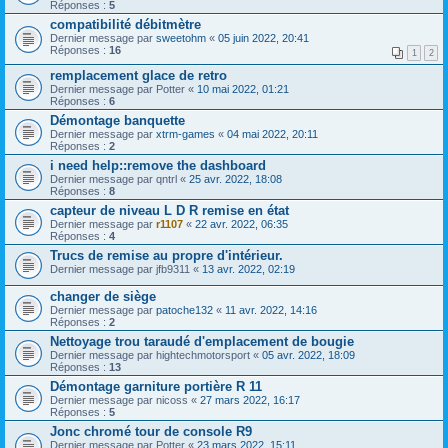
Réponses :
5
compatibilité débitmètre
Dernier message par
sweetohm
«
05 juin 2022, 20:41
Réponses :
16
1
2
remplacement glace de retro
Dernier message par
Potter
«
10 mai 2022, 01:21
Réponses :
6
Démontage banquette
Dernier message par
xtrm-games
«
04 mai 2022, 20:11
Réponses :
2
i need help::remove the dashboard
Dernier message par
qntrl
«
25 avr. 2022, 18:08
Réponses :
8
capteur de niveau L D R remise en état
Dernier message par
r1107
«
22 avr. 2022, 06:35
Réponses :
4
Trucs de remise au propre d'intérieur.
Dernier message par
jfb9311
«
13 avr. 2022, 02:19
changer de siège
Dernier message par
patoche132
«
11 avr. 2022, 14:16
Réponses :
2
Nettoyage trou taraudé d'emplacement de bougie
Dernier message par
hightechmotorsport
«
05 avr. 2022, 18:09
Réponses :
13
Démontage garniture portière R 11
Dernier message par
nicoss
«
27 mars 2022, 16:17
Réponses :
5
Jonc chromé tour de console R9
Dernier message par
Potter
«
23 mars 2022, 15:11