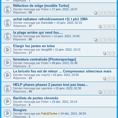
Réponses :
7
Réfection de siège (modèle Turbo)
Dernier message par
Potter
«
27 janv. 2022, 19:47
Réponses :
58
1
2
3
4
achat radiateur refroidissement r11 t ph1 1984
Dernier message par
Darkslide
«
14 janv. 2022, 02:10
Réponses :
37
1
2
3
la plage arrière qui rend fou....
Dernier message par
Barlock
«
12 janv. 2022, 14:56
Réponses :
50
1
2
3
4
Elargir les jantes en toles
Dernier message par
davgti08
«
11 janv. 2022, 10:13
Réponses :
17
1
2
fermeture centralisée [Photoreportage]
Dernier message par
Potter
«
08 janv. 2022, 01:48
Réponses :
2
Le bricolo fou est de retour ... Compresseur silencieux mais
Dernier message par
rudy42
«
02 janv. 2022, 23:55
Réponses :
23
1
2
HELP phares phases 2 jaunes tout pas beau...
Dernier message par
xgeminix
«
01 janv. 2022, 02:38
Réponses :
40
1
2
3
Barillets de portes chromés
Dernier message par
Potter
«
29 déc. 2021, 20:13
Réponses :
9
Bougies
Dernier message par
Fab11Turbo
«
24 déc. 2021, 06:59
Réponses :
1